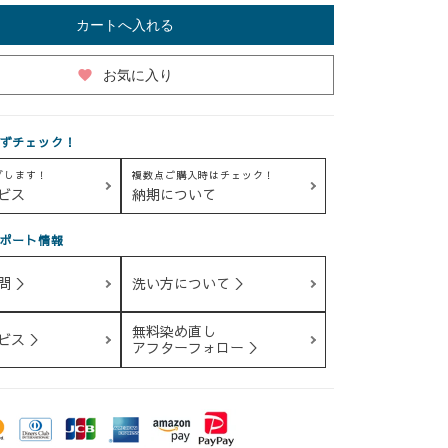
カートへ入れる
favorite
お気に入り
ずチェック！
グします！
複数点ご購入時はチェック！
ビス
納期について
ポート情報
問 ＞
洗い方について ＞
無料染め直し
ビス ＞
アフターフォロー ＞