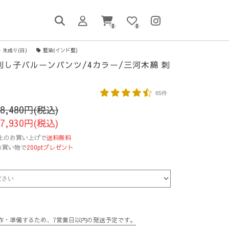
0
0
生成り(白)
藍染(インド藍)
本刺し子バルーンパンツ/4カラー/三河木綿 刺
65件
18,480円(税込)
17,930円(税込)
円以上のお買い上げで
送料無料
お買い物で
200ptプレゼント
作・準備するため、7営業日以内の発送予定です。