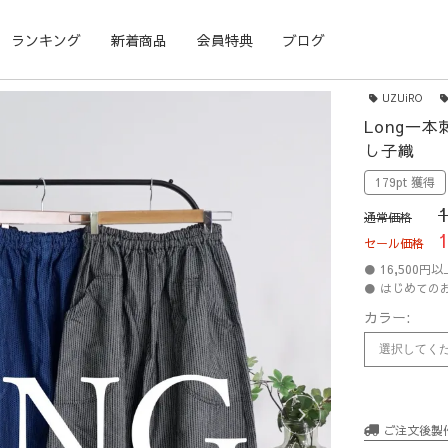
ランキング
新着商品
会員特典
ブログ
UZUiRO
Long一
し子織
179pt 獲得
通常価格
セール価格
● 16,500
● はじめての
カラー:
ご注文後製