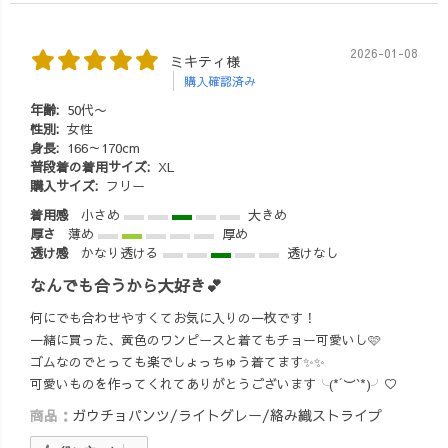
2026-01-08
ミキティ様
購入確認済み
年齢:
50代〜
性別:
女性
身長:
166～170cm
普段着の着用サイズ:
XL
購入サイズ:
フリー
着用感
小さめ
大きめ
厚さ
薄め
厚め
透け感
かなり透ける
透けなし
なんでも合うから大好き💕
何にでも合わせやすくてお気に入りの一枚です！
一緒に買った、黄色のワンピースと着てもチョー可愛いし🩷
ゴムなのでとっても楽でしょっちゅう着てます✨✨
可愛いものを作ってくれてありがとうございます╰(*´︶`*)╯♡
商品：
ガウチョパンツ/ライトグレー/絡み織ストライプ