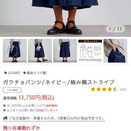
1
/
11
UZUiRO
藍染(インド藍)
ガウチョパンツ/ネイビー/絡み織ストライプ
17件
137pt 獲得
13,750円(税込)
通常価格
● 16,500円以上のお買い上げで
送料無料
● はじめてのお買い物で
200ptプレゼント
ご注文後製作・準備するため、5営業日以内の発送予定です。
残り在庫数わずか