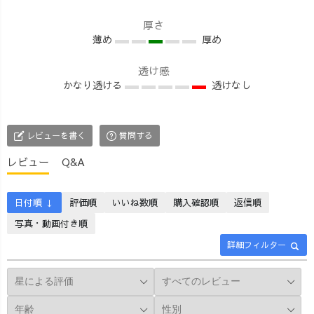
か！ その上、静
てます🤗🔥 秋
で1週間着回して
電気が起きにく
生まれだから
みたよー🙌 参考
厚さ
いのも嬉しいポ
薄め
か、秋が一番好
厚め
になると嬉しい
イント✨ 男女
きな季節！ ずっ
です♪ 【着
問わず、ざっく
とこのくらいの
透け感
用アイテム】 ・
かなり透ける
透けなし
り羽織っていた
気温が続いて欲
えりがわりブル
だけます🙌✨ 今
しい〜🙌✨ ◆
ゾン ・プルオー
回撮影してくれ
着用アイテム◆
バーシャツ ・ガ
たのは、末っ子
ガーゼシャツワ
ウチョパンツ ・
レビューを書く
質問する
娘3歳のきなこち
ンピース/オレン
ガーゼシャツワ
レビュー
Q&A
ゃん😳 最後にち
ジ ガウチョパン
ンピース ・【セ
らっと登場して
ツ/ライトグレー
ット】ニットベ
くれました🤣🔥
#uzuiro #秋コ
スト+スリットパ
日付順 ↓
評価順
いいね数順
購入確認順
返信順
#uzuiro
ーデ#シャツワン
ンツ ・ドルマン
写真・動画付き順
#uzuirocode #オ
ピースコーデ #
トレーナー ・コ
リジナルテキス
ズボラ女子 #楽
ーデュロイバル
詳細フィルター
タイル #カーデ
ちんコーデ #大
ーンパンツ ・く
ィガン #カーデ
人可愛い #3人育
つろ着カーディ
ィガンコーデ #
児 #アラサーマ
ガン UMiBE ・
カーディガン男
マ #公園コーデ
ハイネックニッ