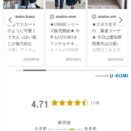
uzuiro.oreo
uzuiro.oreo
uzuiro.oreo
★UMiBEシリー
★ズボラ女子
⭐︎着用アイテムは
ズ販売開始★ 今
の、爆速コーデ
プロフィールリ
年もUZUiROオ
★ 今日は愛知県
ンクから⭐︎ ≫
リジナルテキス
西尾市は22度♪
uzuiro.oreo ≪
タイルのUMiBE
20度以上ある日
🍁秋の1週間コー
が再販開始です♪
は、まだまだ暖
デ🍁 やっと寒く
2023/10/11
2023/10/24
2023/10/29
今年は、定番の
かく感じるので
なってきた！ と
グレーに加え、
ガーゼのシャツ
思いきや、日中
ブラウンがNEW
ワンピースにガ
暑かったり、急
カラーで登場し
ウチョパンツ♪
に冷えてきたり
てます🤗♥️ どっ
夕方から少し
😅 むずい。難し
ちも、さっと羽
冷えてくるの
すぎるよ、日本
4.71
織るだけでキマ
で、カバンの中
の秋！笑 体
17件
りますよ〜♪
には 子供のアウ
温調整が難しい
コットン100%な
ターと共に、七
ので、上着を脱
のに裏起毛でふ
変化スヌードポ
いだりできるよ
着用感
わふわあった
ンチョを 忍ばせ
うなコーデ多め
小さめ
大きめ