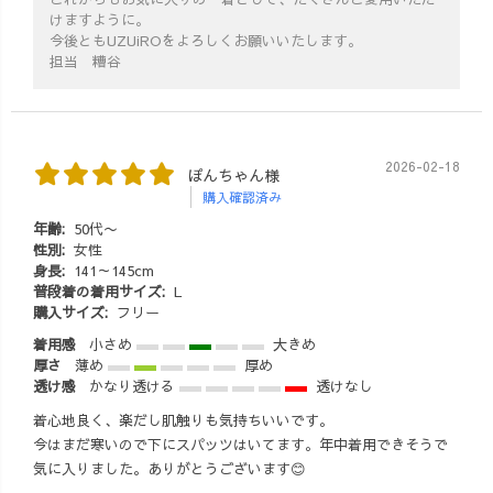
けますように。
今後ともUZUiROをよろしくお願いいたします。
担当 糟谷
2026-02-18
ぽんちゃん様
購入確認済み
年齢:
50代〜
性別:
女性
身長:
141～145cm
普段着の着用サイズ:
L
購入サイズ:
フリー
着用感
小さめ
大きめ
厚さ
薄め
厚め
透け感
かなり透ける
透けなし
着心地良く、楽だし肌触りも気持ちいいです。
今はまだ寒いので下にスパッツはいてます。年中着用できそうで
気に入りました。ありがとうございます😊