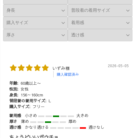
子 #メンズライ
トトップス #
ク女子 #ハンサ
大人シンプルコ
ムショート #秋
ーデ #秋コー
冬コーデ #アラ
デ #秋服コー
サーコーデ
デ #きれいめカ
ジュアル#細見え
コーデ #パンツ
コーデ #162cm
コーデ #ワンピ
ースコーデ #シ
2026-05-05
いずみ様
ョートヘアコー
購入確認済み
デ #ショートヘ
ア女子 #ニット
年齢:
60歳以上〜
性別:
女性
コーデ #uzuiro
身長:
156～160cm
#uzuirocode #休
普段着の着用サイズ:
L
日コーデ #お出
購入サイズ:
フリー
掛けコーデ
着用感
小さめ
大きめ
厚さ
薄め
厚め
透け感
かなり透ける
透けなし
ちょうどいいガウチョ