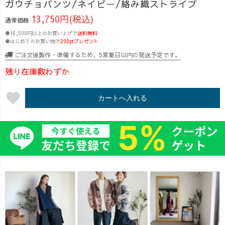
ガウチョパンツ/ネイビー/絡み織ストライプ
13,750円(税込)
通常価格
●16,500円以上のお買い上げで
送料無料
●はじめてのお買い物で
200ptプレゼント
ご注文後製作・準備するため、5営業日以内の発送予定です。
残り在庫数わずか
favorite
カートへ入れる