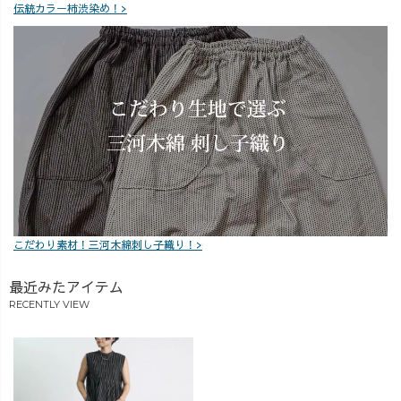
伝統カラー柿渋染め！>
こだわり素材！三河木綿刺し子織り！>
最近みたアイテム
RECENTLY VIEW