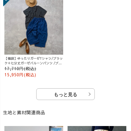
【福袋】ゆったりガーゼTシャツ/ブラッ
ク＋七分丈ガーゼバルーンパンツ /ブル
ー
17,710円(税込)
15,950円(税込)
もっと見る
生地と素材関連商品