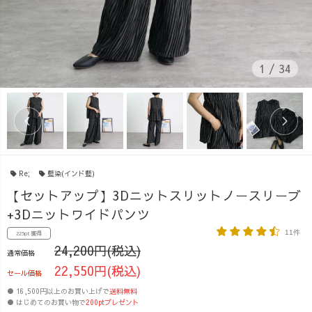
1
/
34
Re;
藍染(インド藍)
【セットアップ】3Dニットスリットノースリーブ
+3Dニットワイドパンツ
11件
225pt 獲得
24,200円(税込)
通常価格
22,550円(税込)
セール価格
● 16,500円以上のお買い上げで
送料無料
● はじめてのお買い物で
200ptプレゼント