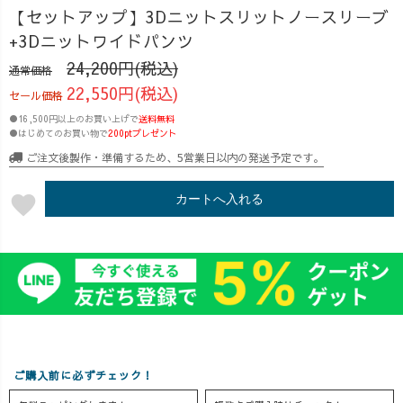
生地に出会った
このセットアッ
と優秀👏✨ 昨日
【セットアップ】3Dニットスリットノースリーブ
瞬間の感覚を服
プ😆 動きやす
はセットアップ
+3Dニットワイドパンツ
に落とし込みた
さも、肌触り
で推しのライブ
24,200円(税込)
通常価格
い！ UZUiROの
も、見た目も…
に参戦🎤💃
22,550円(税込)
Re ; シリーズ
ぜんぶちょうど
「え、それどこ
セール価格
は、 「どうにか
いい👏 着用シー
の？」って聞か
●16,500円以上のお買い上げで
送料無料
して生かす」シ
ンは、三重県志
れちゃいました
●はじめてのお買い物で
200ptプレゼント
リーズでもある
摩市にある「志
😆 夏はちょっと
ご注文後製作・準備するため、5営業日以内の発送予定です。
んです🌀 今回
摩グリーンアド
派手なくらいが
は、まるで"スパ
ベンチャー」
ちょうどいい♪
favorite
カートへ入れる
イダー○ン"をイ
へ！ 自然の中で
色味が華やかで
メージしてしま
のびのび、でも
も、上からシッ
いそうなこの派
ちゃんと“私らし
クなジャケット
手柄を、藍染め
さ”は忘れたくな
を羽織れば、秋
インディゴブル
い。 そんな日に
までバッチリ使
ーでオーバーダ
ぴったりの一着
えるのがこのセ
イ🌌 すると…深
です。 ▶︎上
ットアップのす
くて美しいダー
下別でも使え
ごいところ。 上
クパープルに！
て、旅コーデに
下セットでも、
ご購入前に必ずチェック！
生まれ変わった
も大活躍✈️ ▶︎裾
単品でも可愛い