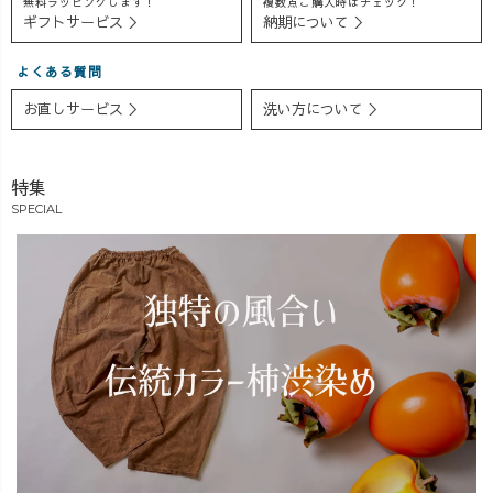
無料ラッピングします！
複数点ご購入時はチェック！
生地は、セット
スリットで、脚
って… もうこれ
ギフトサービス ＞
納期について ＞
アップで大人気
長＆すっきりシ
は手放せない、
🧥💜 たくさんの
ルエット ▶︎カジ
超ヘビロテアイ
よくある質問
ご注文ありがと
ュアルでも、綺
テムです☺️
うございます！
麗めでも！ON・
UZUiROでは珍
お直しサービス ＞
洗い方について ＞
“国内倉庫に眠る
OFFどちらでも
しい、オケージ
デッドストッ
使いまわせちゃ
ョンにも最適な
ク”を“着たくな
う♪ そんな欲
セットアップ、
特集
る”に—— そん
張りな大人女子
ぜひ挑戦してみ
SPECIAL
な挑戦、これか
の嬉しいポイン
てね😆✨ #セ
らも続けていき
トがギュッと詰
ットアップコー
ます♻️ 「アイデ
まったセットア
デ #推し活コー
ィア」と「なん
ップで、秋終わ
デ #オケージョ
とかしたい」と
りまで楽しんで
ンコーデ #udio
いう想いが、私
みてはいかがで
たちの製作モチ
しょうか？🤭
ベーションを高
めてます！