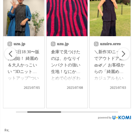
uzu.jp
uzuiro.oreo
uzuiro.oreo
倉庫で見つけた
＼新作3Dニット
＼3Dニットセッ
のは、かなりイ
でアウトドア旅
トアップ、着ま
ンパクトの強い
🧺🌿／ お客様か
わし力バツグ
生地！なにかひ
らの「綺麗めも
ン！／ 最近この
とめで心がざわ
カジュアルもい
子が大活躍中…
つくような、強
けるノースリー
♡ ✔️さら軽ワイ
2025/07/08
2025/07/03
2025/07/15
い存在感があっ
ブが欲しい！」
ドパンツとのカ
たんです。 「派
という声から生
ジュアルコーデ
手すぎ？」と
まれた、3Dニッ
✔️上下セット
UZUiROファン
トのスリットノ
で“きちんと見
のお客様に思わ
ースリーブがつ
え”オケージョン
れそうなこの
いに完成✨ 今回
コーデ どっちも
Re;
柄。でも、この
の旅のお供は、
使えて、ほんっ