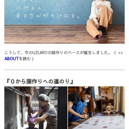
こうして、今のUZUiROの服作りのベースが誕生しました。（ >>
ABOUT
を読む )
『０から服作りへの道のり』