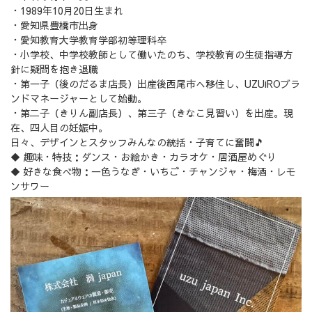
・1989年10月20日生まれ
・愛知県豊橋市出身
・愛知教育大学教育学部初等理科卒
・小学校、中学校教師として働いたのち、学校教育の生徒指導方
針に疑問を抱き退職
・第一子（後のだるま店長）出産後西尾市へ移住し、UZUiROブラ
ンドマネージャーとして始動。
・第二子（きりん副店長）、第三子（きなこ見習い）を出産。現
在、四人目の妊娠中。
日々、デザインとスタッフみんなの統括・子育てに奮闘🎵
◆ 趣味・特技：ダンス・お絵かき・カラオケ・居酒屋めぐり
◆ 好きな食べ物：一色うなぎ・いちご・チャンジャ・梅酒・レモ
ンサワー