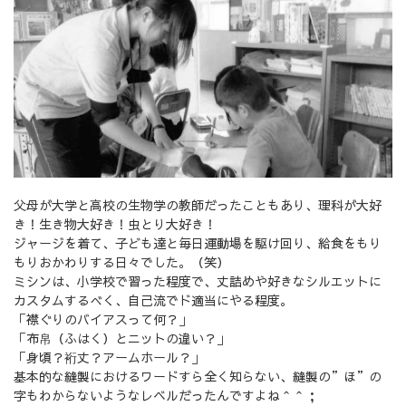
父母が大学と高校の生物学の教師だったこともあり、理科が大好
き！生き物大好き！虫とり大好き！
ジャージを着て、子ども達と毎日運動場を駆け回り、給食をもり
もりおかわりする日々でした。（笑）
ミシンは、小学校で習った程度で、丈詰めや好きなシルエットに
カスタムするべく、自己流でド適当にやる程度。
「襟ぐりのバイアスって何？」
「布帛（ふはく）とニットの違い？」
「身頃？裄丈？アームホール？」
基本的な縫製におけるワードすら全く知らない、縫製の”ほ”の
字もわからないようなレベルだったんですよね＾＾；