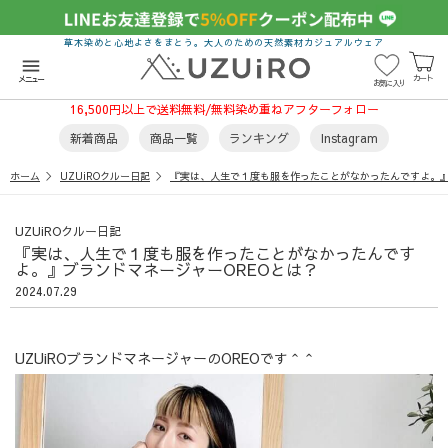
草木染めと心地よさをまとう。大人のための天然素材カジュアルウェア
menu
カート
メニュー
お気に入り
16,500円以上で送料無料/無料染め重ねアフターフォロー
新着商品
商品一覧
ランキング
Instagram
ホーム
UZUiROクルー日記
『実は、人生で１度も服を作ったことがなかったんですよ。』
UZUiROクルー日記
『実は、人生で１度も服を作ったことがなかったんです
よ。』ブランドマネージャーOREOとは？
2024.07.29
UZUiROブランドマネージャーのOREOです＾＾