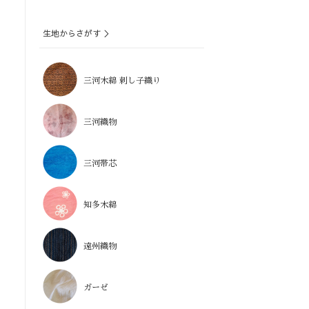
生地からさがす ＞
三河木綿 刺し子織り
三河織物
三河帯芯
知多木綿
遠州織物
ガーゼ