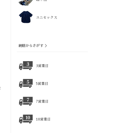
ユニセックス
納期からさがす ＞
3営業日
5営業日
染
7営業日
10営業日