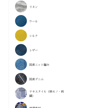
リネン
ウール
シルク
レザー
国産ニット編み
国産デニム
テキスタイル（柄モノ・刺
繍）