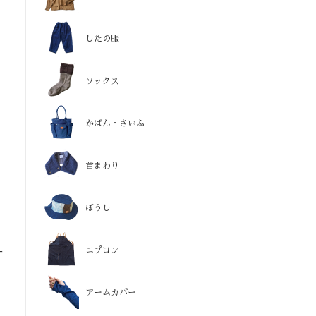
したの服
ソックス
かばん・さいふ
首まわり
ぼうし
一
エプロン
アームカバー