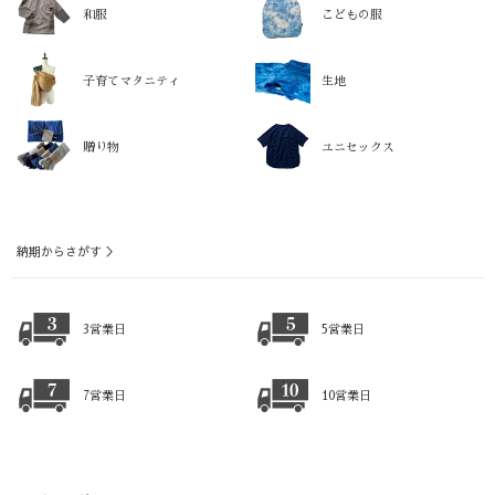
和服
こどもの服
子育てマタニティ
生地
贈り物
ユニセックス
納期からさがす ＞
3営業日
5営業日
7営業日
10営業日