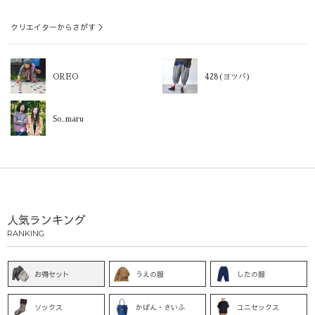
クリエイターからさがす ＞
OREO
428(ヨツバ)
So_maru
人気ランキング
RANKING
お得セット
うえの服
したの服
ソックス
かばん・さいふ
ユニセックス