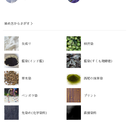
染め方からさがす ＞
生成り
柿渋染
藍染(インド藍)
藍染(すくも発酵建)
草木染
西尾の抹茶染
ベンガラ染
プリント
先染め(化学染料)
直接染料