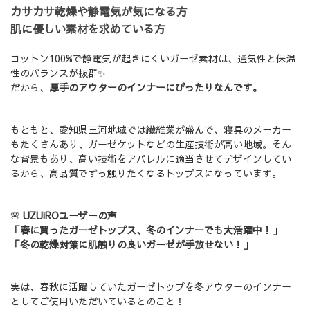
カサカサ乾燥や静電気が気になる方
肌に優しい素材を求めている方
コットン100%で静電気が起きにくいガーゼ素材は、通気性と保温
性のバランスが抜群✨
だから、
厚手のアウターのインナーにぴったりなんです。
もともと、愛知県三河地域では繊維業が盛んで、寝具のメーカー
もたくさんあり、ガーゼケットなどの生産技術が高い地域。そん
な背景もあり、高い技術をアパレルに適当させてデザインしてい
るから、高品質でずっ触りたくなるトップスになっています。
🌸
UZUiROユーザーの声
「春に買ったガーゼトップス、冬のインナーでも大活躍中！」
「冬の乾燥対策に肌触りの良いガーゼが手放せない！」
実は、春秋に活躍していたガーゼトップを冬アウターのインナー
としてご使用いただいているとのこと！