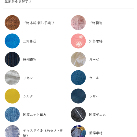
生地からさがす ＞
三河木綿 刺し子織り
三河織物
三河帯芯
知多木綿
遠州織物
ガーゼ
リネン
ウール
シルク
レザー
国産ニット編み
国産デニム
テキスタイル（柄モノ・刺
循環素材
繍）