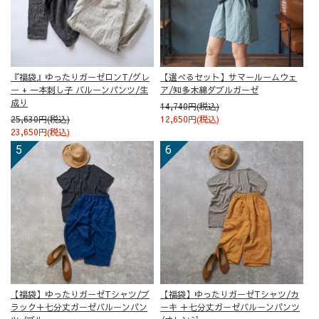
『福袋』ゆったりガーゼロンT/グレ
【選べるセット】サマールームウェ
ー + 一本刺し子 バルーンパンツ/生
ア/知多木綿ダブルガーゼ
成り
14,740円(税込)
25,630円(税込)
12,650円(税込)
23,650円(税込)
【福袋】ゆったりガーゼTシャツ/ブ
【福袋】ゆったりガーゼTシャツ/カ
ラック＋七分丈ガーゼバルーンパン
ーキ ＋七分丈ガーゼバルーンパンツ