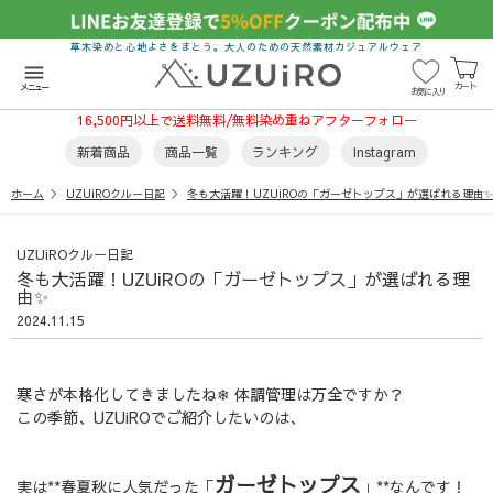
草木染めと心地よさをまとう。大人のための天然素材カジュアルウェア
menu
カート
メニュー
お気に入り
16,500円以上で送料無料/無料染め重ねアフターフォロー
新着商品
商品一覧
ランキング
Instagram
ホーム
UZUiROクルー日記
冬も大活躍！UZUiROの「ガーゼトップス」が選ばれる理由✨
UZUiROクルー日記
冬も大活躍！UZUiROの「ガーゼトップス」が選ばれる理
由✨
2024.11.15
寒さが本格化してきましたね❄ 体調管理は万全ですか？
この季節、UZUiROでご紹介したいのは、
ガーゼトップス
実は**春夏秋に人気だった「
」**なんです！