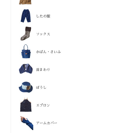
したの服
ソックス
かばん・さいふ
首まわり
ぼうし
エプロン
アームカバー