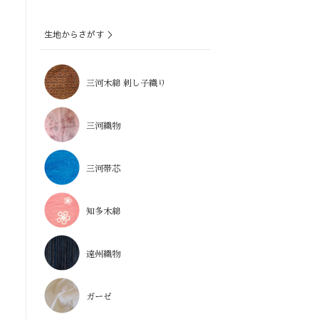
生地からさがす ＞
三河木綿 刺し子織り
三河織物
三河帯芯
知多木綿
遠州織物
ガーゼ