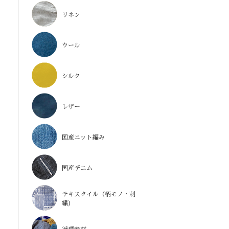
リネン
ウール
シルク
レザー
国産ニット編み
国産デニム
テキスタイル（柄モノ・刺
繍）