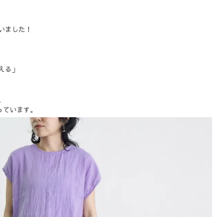
いました！
える」
、
っています。