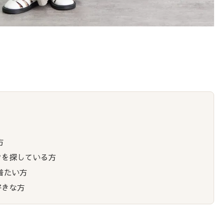
方
ツを探している方
着たい方
好きな方