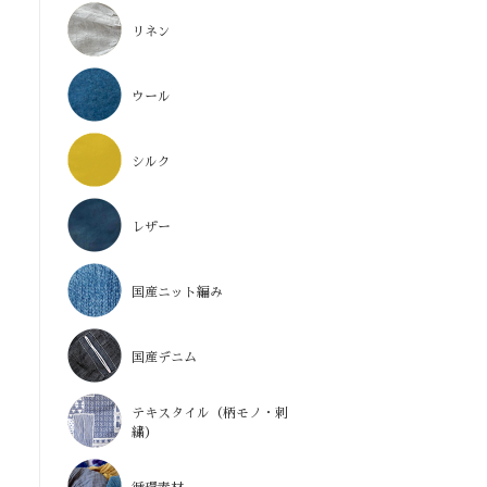
リネン
ウール
シルク
レザー
国産ニット編み
国産デニム
テキスタイル（柄モノ・刺
繍）