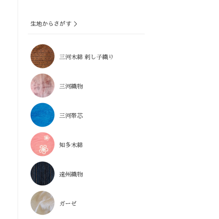
生地からさがす ＞
三河木綿 刺し子織り
三河織物
三河帯芯
知多木綿
遠州織物
ガーゼ