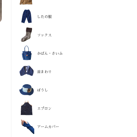
したの服
ソックス
かばん・さいふ
首まわり
ぼうし
エプロン
アームカバー