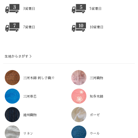
3営業日
5営業日
7営業日
10営業日
生地からさがす ＞
三河木綿 刺し子織り
三河織物
三河帯芯
知多木綿
遠州織物
ガーゼ
リネン
ウール