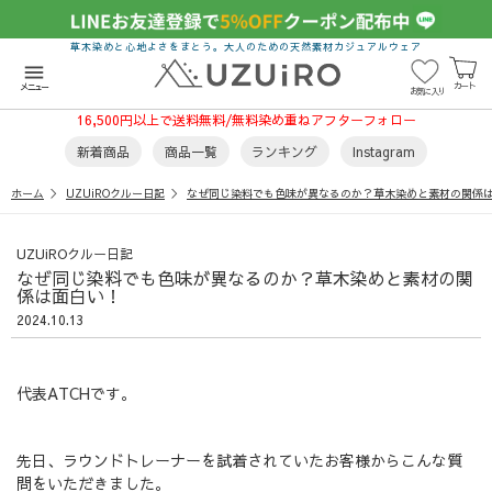
草木染めと心地よさをまとう。大人のための天然素材カジュアルウェア
menu
カート
メニュー
お気に入り
16,500円以上で送料無料/無料染め重ねアフターフォロー
新着商品
商品一覧
ランキング
Instagram
ホーム
UZUiROクルー日記
なぜ同じ染料でも色味が異なるのか？草木染めと素材の関係
UZUiROクルー日記
なぜ同じ染料でも色味が異なるのか？草木染めと素材の関
係は面白い！
2024.10.13
代表ATCHです。
先日、ラウンドトレーナーを試着されていたお客様からこんな質
問をいただきました。