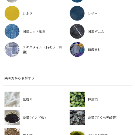
シルク
レザー
国産ニット編み
国産デニム
テキスタイル（柄モノ・刺
循環素材
繍）
染め方からさがす ＞
生成り
柿渋染
藍染(インド藍)
藍染(すくも発酵建)