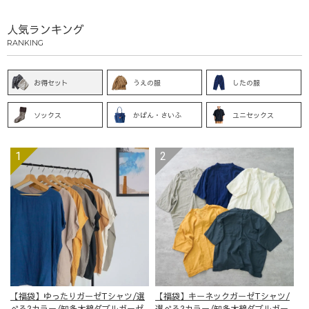
人気ランキング
RANKING
お得セット
うえの服
したの服
ソックス
かばん・さいふ
ユニセックス
【福袋】ゆったりガーゼTシャツ/選
【福袋】キーネックガーゼTシャツ/
べる2カラー/知多木綿ダブルガーゼ
選べる2カラー/知多木綿ダブルガー