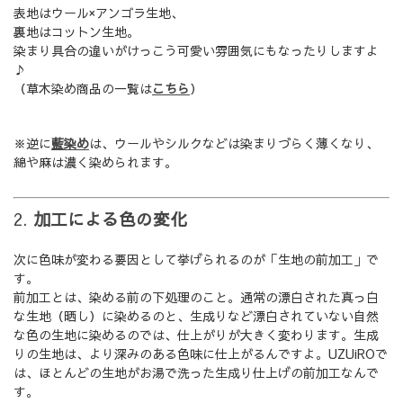
表地はウール×アンゴラ生地、
裏地はコットン生地。
染まり具合の違いがけっこう可愛い雰囲気にもなったりしますよ
♪
（草木染め商品の一覧は
こちら
）
※逆に
藍染め
は、ウールやシルクなどは染まりづらく薄くなり、
綿や麻は濃く染められます。
2.
加工による色の変化
次に色味が変わる要因として挙げられるのが「生地の前加工」で
す。
前加工とは、染める前の下処理のこと。通常の漂白された真っ白
な生地（晒し）に染めるのと、生成りなど漂白されていない自然
な色の生地に染めるのでは、仕上がりが大きく変わります。生成
りの生地は、より深みのある色味に仕上がるんですよ。UZUiROで
は、ほとんどの生地がお湯で洗った生成り仕上げの前加工なんで
す。