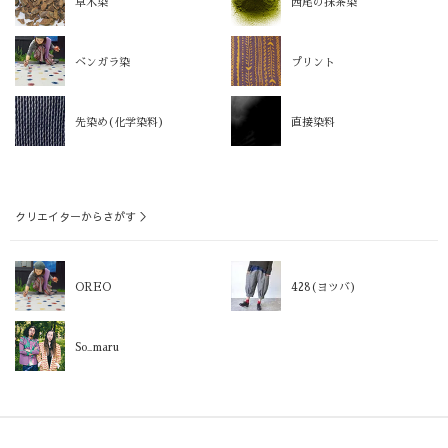
草木染
西尾の抹茶染
ベンガラ染
プリント
先染め(化学染料)
直接染料
クリエイターからさがす ＞
OREO
428(ヨツバ)
So_maru