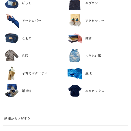
ぼうし
エプロン
アームカバー
アクセサリー
こもの
雑貨
和服
こどもの服
子育てマタニティ
生地
贈り物
ユニセックス
納期からさがす ＞