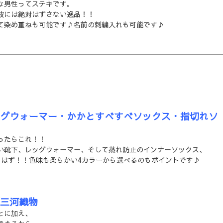
な男性ってステキです。
彼には絶対はずさない逸品！！
て染め重ねも可能です♪名前の刺繍入れも可能です♪
レッグウォーマー・かかとすべすべソックス・指切れソ
ったらこれ！！
い靴下、レッグウォーマー、そして蒸れ防止のインナーソックス、
るはず！！色味も柔らかい4カラーから選べるのもポイントです♪
/三河織物
とに加え、