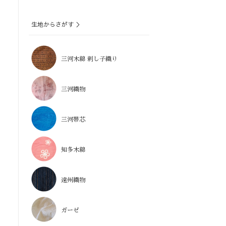
生地からさがす ＞
三河木綿 刺し子織り
三河織物
三河帯芯
知多木綿
遠州織物
ガーゼ