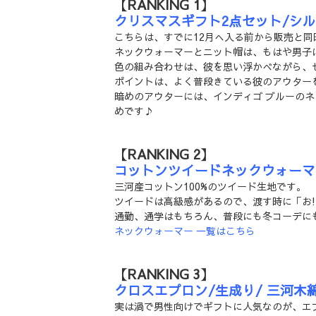
【RANKING 1】
クリスマスギフト2点セット/シ
こちらは、すでに12月へ入る前から販売と
ネックウォーマーとニット帽は、もはや男子
色の組み合わせは、彼を思い浮かべながら、
ポイントは、よく普段きている彼のアウター
暗めのアウターには、インディゴ ブルーの
めです♪
【RANKING 2】
コットンツイードネックウォーマー
三河産コットン100%のツイード生地です。
ツイードは高級感があるので、渡す時に「お!
通勤、通学はもちろん、普段にも冬コーデに
ネックウォーマー 一覧はこちら
【RANKING 3】
クロスエプロン/生成り/ 三河木
実は渦で男性向けでギフトに人気なのが、エプ