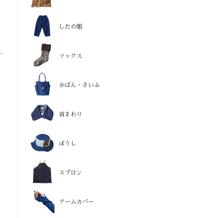
したの服
ソックス
かばん・さいふ
首まわり
ぼうし
エプロン
アームカバー