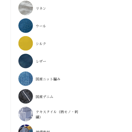
リネン
ウール
シルク
レザー
国産ニット編み
国産デニム
テキスタイル（柄モノ・刺
繍）