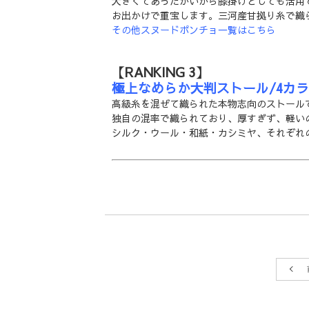
大きくてあったかいから膝掛けとしても活用
お出かけで重宝します。三河産甘拠り糸で織
その他スヌードポンチョ一覧はこちら
【RANKING 3】
極上なめらか大判ストール/4カ
高級糸を混ぜて織られた本物志向のストール
独自の混率で織られており、厚すぎず、軽い
シルク・ウール・和紙・カシミヤ、それぞれ