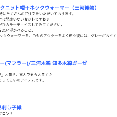
ルクニット帽＋ネックウォーマー（三河織物）
同時にたくさんのご注文をいただいております。
には間違いないセットですね♪
ぜひカラーチョイスしてみてください。
を思い浮かべること。
ネックウォーマーを、色ものアウターをよく使う彼には、グレーがおすす
(マフラー)/三河木綿 知多木綿ガーゼ
!」と驚き、喜んでもらえます♪
もってこいのアイテムです。
綿刺し子織
ロン!!