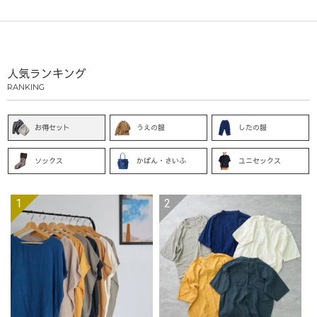
人気ランキング
RANKING
お得セット
うえの服
したの服
ソックス
かばん・さいふ
ユニセックス