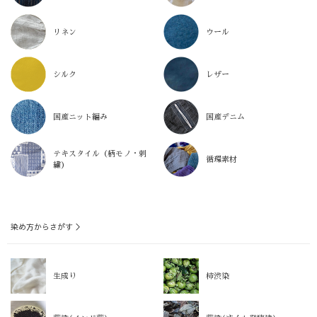
リネン
ウール
シルク
レザー
国産ニット編み
国産デニム
テキスタイル（柄モノ・刺
循環素材
繍）
染め方からさがす ＞
生成り
柿渋染