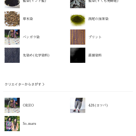
藍染(インド藍)
藍染(すくも発酵建)
草木染
西尾の抹茶染
ベンガラ染
プリント
先染め(化学染料)
直接染料
クリエイターからさがす ＞
OREO
428(ヨツバ)
So_maru