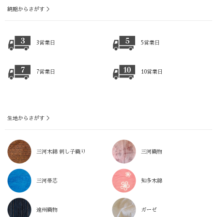
納期からさがす ＞
3営業日
5営業日
7営業日
10営業日
生地からさがす ＞
三河木綿 刺し子織り
三河織物
三河帯芯
知多木綿
遠州織物
ガーゼ