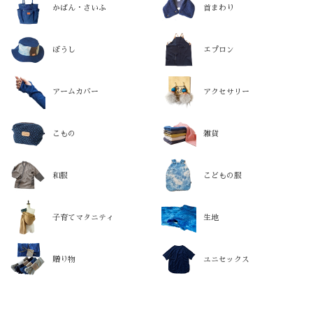
かばん・さいふ
首まわり
ぼうし
エプロン
アームカバー
アクセサリー
こもの
雑貨
和服
こどもの服
子育てマタニティ
生地
贈り物
ユニセックス