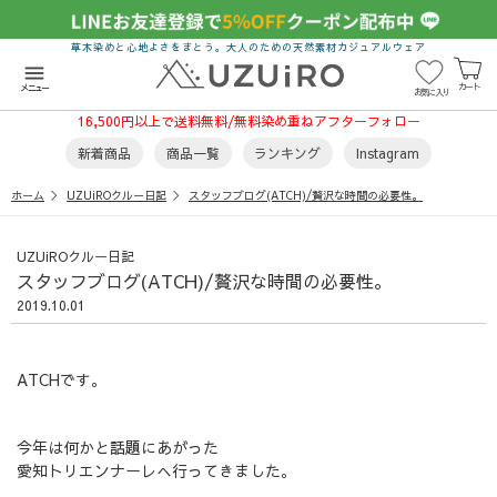
草木染めと心地よさをまとう。大人のための天然素材カジュアルウェア
menu
カート
メニュー
お気に入り
16,500円以上で送料無料/無料染め重ねアフターフォロー
新着商品
商品一覧
ランキング
Instagram
ホーム
UZUiROクルー日記
スタッフブログ(ATCH)/贅沢な時間の必要性。
UZUiROクルー日記
スタッフブログ(ATCH)/贅沢な時間の必要性。
2019.10.01
ATCHです。
今年は何かと話題にあがった
愛知トリエンナーレへ行ってきました。