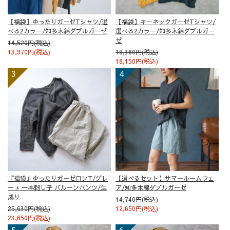
【福袋】ゆったりガーゼTシャツ/選
【福袋】キーネックガーゼTシャツ/
べる2カラー/知多木綿ダブルガーゼ
選べる2カラー/知多木綿ダブルガー
ゼ
14,520円(税込)
13,970円(税込)
19,360円(税込)
18,150円(税込)
『福袋』ゆったりガーゼロンT/グレ
【選べるセット】サマールームウェ
ー + 一本刺し子 バルーンパンツ/生
ア/知多木綿ダブルガーゼ
成り
14,740円(税込)
25,630円(税込)
12,650円(税込)
23,650円(税込)