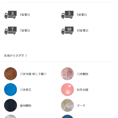
3営業日
5営業日
7営業日
10営業日
生地からさがす ＞
三河木綿 刺し子織り
三河織物
三河帯芯
知多木綿
遠州織物
ガーゼ