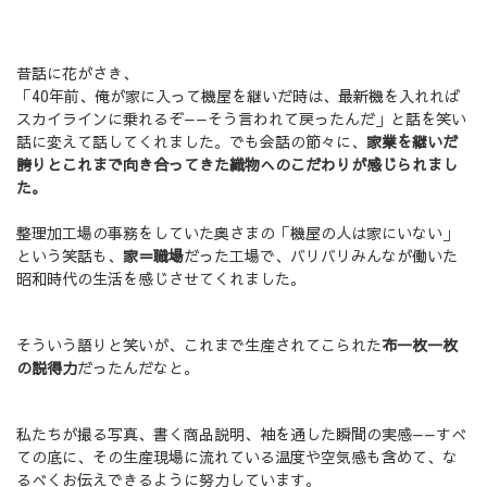
昔話に花がさき、
「40年前、俺が家に入って機屋を継いだ時は、最新機を入れれば
スカイラインに乗れるぞ——そう言われて戻ったんだ」と話を笑い
話に変えて話してくれました。でも会話の節々に、
家業を継いだ
誇りとこれまで向き合ってきた織物へのこだわりが感じられまし
た。
整理加工場の事務をしていた奥さまの「機屋の人は家にいない」
という笑話も、
家＝職場
だった工場で、バリバリみんなが働いた
昭和時代の生活を感じさせてくれました。
そういう語りと笑いが、これまで生産されてこられた
布一枚一枚
の説得力
だったんだなと。
私たちが撮る写真、書く商品説明、袖を通した瞬間の実感——すべ
ての底に、その生産現場に流れている温度や空気感も含めて、な
るべくお伝えできるように努力しています。