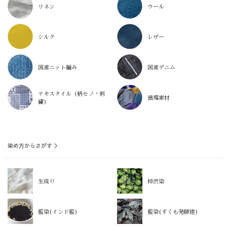
リネン
ウール
シルク
レザー
国産ニット編み
国産デニム
テキスタイル（柄モノ・刺
循環素材
繍）
染め方からさがす ＞
生成り
柿渋染
藍染(インド藍)
藍染(すくも発酵建)