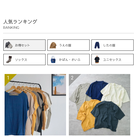
人気ランキング
RANKING
お得セット
うえの服
したの服
ソックス
かばん・さいふ
ユニセックス