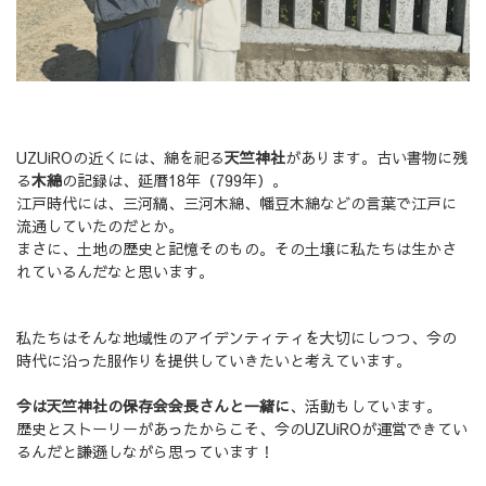
UZUiROの近くには、綿を祀る
天竺神社
があります。古い書物に残
る
木綿
の記録は、延暦18年（799年）。
江戸時代には、三河縞、三河木綿、幡豆木綿などの言葉で江戸に
流通していたのだとか。
まさに、土地の歴史と記憶そのもの。その土壌に私たちは生かさ
れているんだなと思います。
私たちはそんな地域性のアイデンティティを大切にしつつ、今の
時代に沿った服作りを提供していきたいと考えています。
今は天竺神社の保存会会長さんと一緒に
、活動もしています。
歴史とストーリーがあったからこそ、今のUZUiROが運営できてい
るんだと謙遜しながら思っています！