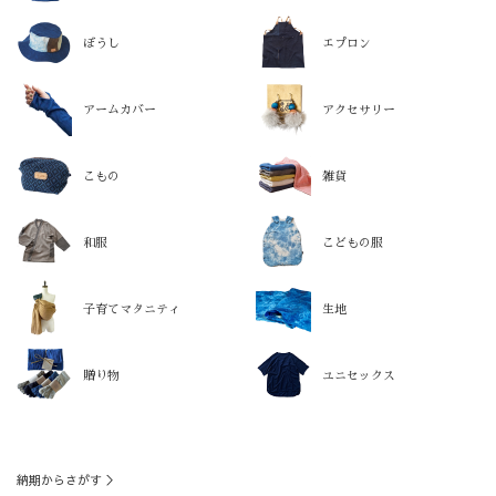
ぼうし
エプロン
アームカバー
アクセサリー
こもの
雑貨
和服
こどもの服
子育てマタニティ
生地
贈り物
ユニセックス
納期からさがす ＞