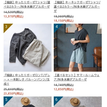
【福袋】ゆったりガーゼTシャツ/選
【福袋】キーネックガーゼTシャツ/
べる2カラー/知多木綿ダブルガーゼ
選べる2カラー/知多木綿ダブルガー
ゼ
14,520円(税込)
13,970円(税込)
19,360円(税込)
18,150円(税込)
『福袋』ゆったりガーゼロンT/グレ
【選べるセット】サマールームウェ
ー + 一本刺し子 バルーンパンツ/生
ア/知多木綿ダブルガーゼ
成り
14,740円(税込)
25,630円(税込)
12,650円(税込)
23,650円(税込)