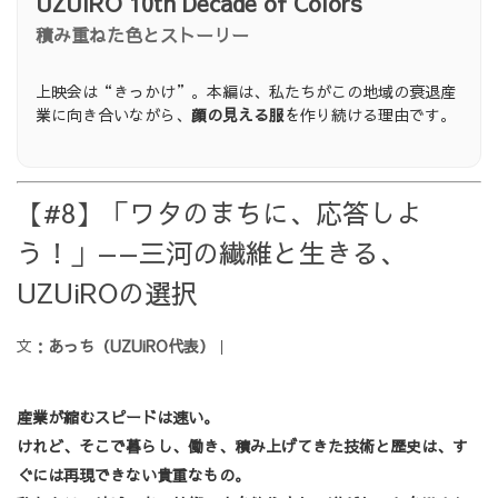
UZUiRO 10th Decade of Colors
積み重ねた色とストーリー
上映会は“きっかけ”。本編は、私たちがこの地域の衰退産
業に向き合いながら、
顔の見える服
を作り続ける理由です。
【#8】「ワタのまちに、応答しよ
う！」——三河の繊維と生きる、
UZUiROの選択
文：
あっち（UZUiRO代表）
｜
産業が縮むスピードは速い。
けれど、そこで暮らし、働き、積み上げてきた技術と歴史は、
す
ぐには再現できない貴重なもの。