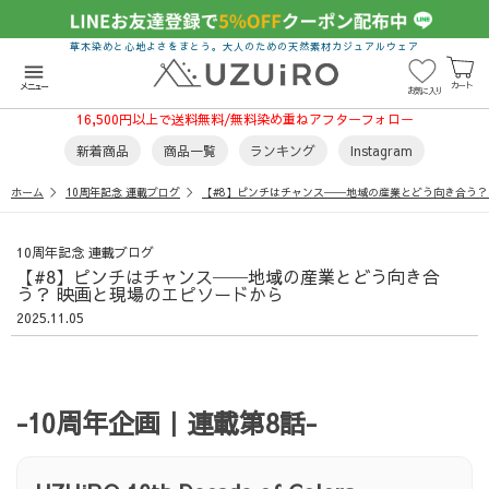
草木染めと心地よさをまとう。大人のための天然素材カジュアルウェア
menu
カート
メニュー
お気に入り
16,500円以上で送料無料/無料染め重ねアフターフォロー
新着商品
商品一覧
ランキング
Instagram
ホーム
10周年記念 連載ブログ
【#8】ピンチはチャンス──地域の産業とどう向き合う？
10周年記念 連載ブログ
【#8】ピンチはチャンス──地域の産業とどう向き合
う？ 映画と現場のエピソードから
2025.11.05
-10周年企画｜連載第8話-