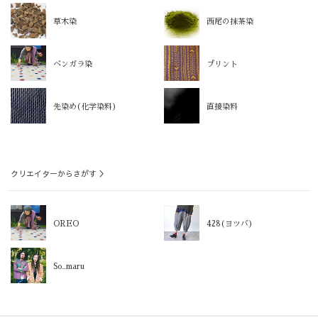
草木染
西尾の抹茶染
ベンガラ染
プリント
先染め(化学染料)
直接染料
クリエイターからさがす ＞
OREO
428(ヨツバ)
So_maru