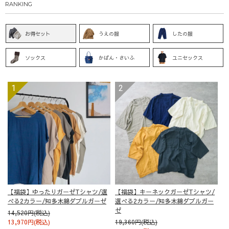
RANKING
お得セット
うえの服
したの服
ソックス
かばん・さいふ
ユニセックス
【福袋】ゆったりガーゼTシャツ/選
【福袋】キーネックガーゼTシャツ/
べる2カラー/知多木綿ダブルガーゼ
選べる2カラー/知多木綿ダブルガー
ゼ
14,520円(税込)
13,970円(税込)
19,360円(税込)