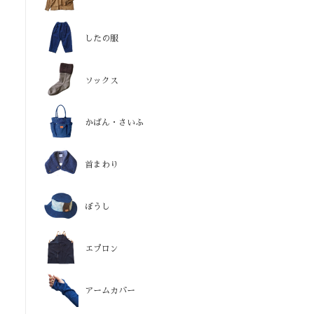
したの服
ソックス
かばん・さいふ
首まわり
ぼうし
エプロン
アームカバー