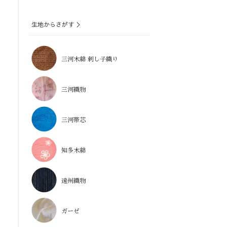
生地からさがす ＞
三河木綿 刺し子織り
三河織物
三河帯芯
知多木綿
遠州織物
ガーゼ