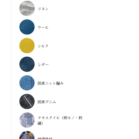
リネン
ウール
シルク
レザー
国産ニット編み
国産デニム
テキスタイル（柄モノ・刺
繍）