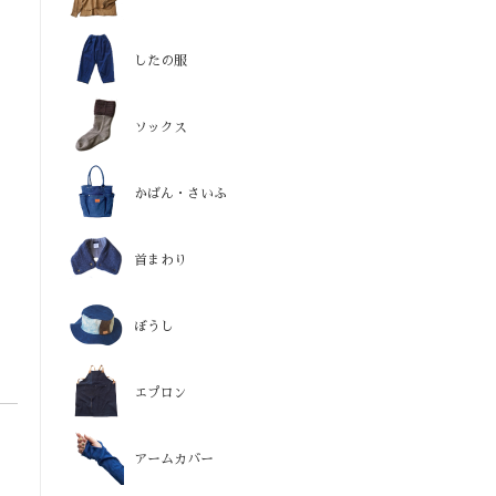
したの服
ソックス
かばん・さいふ
首まわり
ぼうし
エプロン
アームカバー