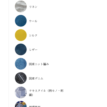
リネン
ウール
シルク
レザー
国産ニット編み
国産デニム
テキスタイル（柄モノ・刺
繍）