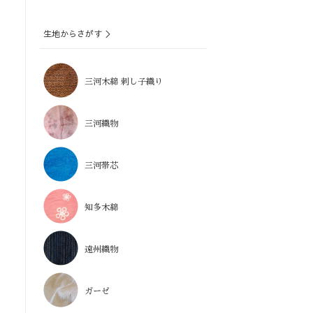
生地からさがす ＞
三河木綿 刺し子織り
三河織物
三河帯芯
知多木綿
遠州織物
ガーゼ