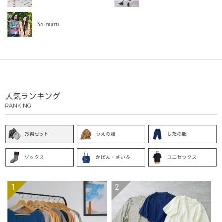
So_maru
人気ランキング
RANKING
お得セット
うえの服
したの服
ソックス
かばん・さいふ
ユニセックス