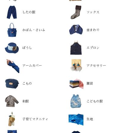
したの服
ソックス
かばん・さいふ
首まわり
ぼうし
エプロン
アームカバー
アクセサリー
こもの
雑貨
和服
こどもの服
子育てマタニティ
生地