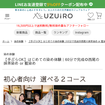
草木染めと心地よさをまとう。大人のための天然素材カジュアルウェア
menu
カート
メニュー
お気に入り
16,500円以上で送料無料/無料染め重ねアフターフォロー
新着商品
商品一覧
ランキング
Instagram
ホーム
染め体験
【手ぶらOK】はじめての染め体験｜60分で完成◎西尾の抹茶染め or 藍
染め体験
【手ぶらOK】はじめての染め体験｜60分で完成◎西尾の
抹茶染め or 藍染め
初心者向け 選べる２コース