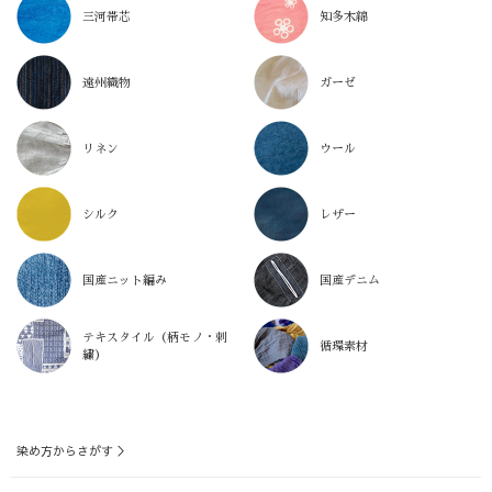
三河帯芯
知多木綿
遠州織物
ガーゼ
リネン
ウール
シルク
レザー
国産ニット編み
国産デニム
テキスタイル（柄モノ・刺
循環素材
繍）
染め方からさがす ＞