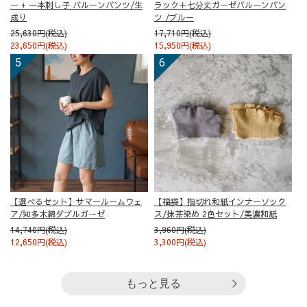
ー + 一本刺し子 バルーンパンツ/生
ラック＋七分丈ガーゼバルーンパン
成り
ツ /ブルー
25,630円(税込)
17,710円(税込)
23,650円(税込)
15,950円(税込)
【選べるセット】サマールームウェ
【福袋】指切れ和紙インナーソック
ア/知多木綿ダブルガーゼ
ス/抹茶染め 2色セット/美濃和紙
14,740円(税込)
3,960円(税込)
12,650円(税込)
3,300円(税込)
もっと見る