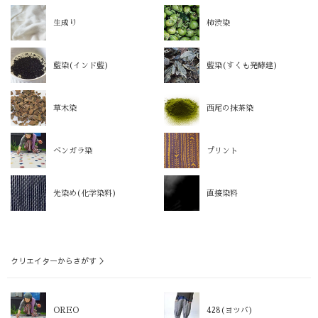
生成り
柿渋染
藍染(インド藍)
藍染(すくも発酵建)
草木染
西尾の抹茶染
ベンガラ染
プリント
先染め(化学染料)
直接染料
クリエイターからさがす ＞
OREO
428(ヨツバ)