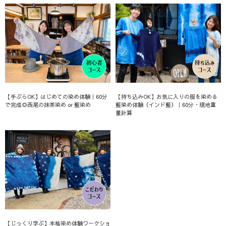
【手ぶらOK】はじめての染め体験｜60分
【持ち込みOK】お気に入りの服を染める
で完成◎西尾の抹茶染め or 藍染め
藍染め体験（インド藍）｜60分・現地重
量計算
【じっくり学ぶ】本格染め体験ワークショ