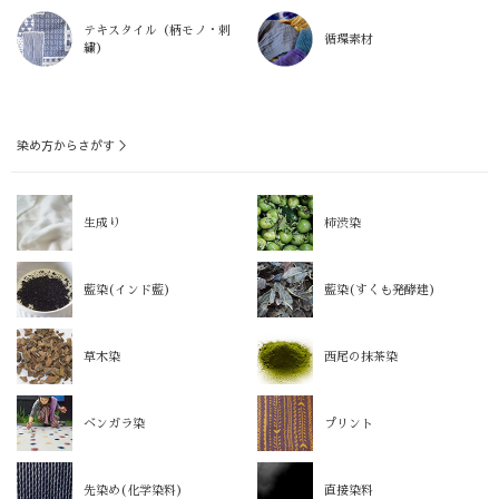
テキスタイル（柄モノ・刺
循環素材
繍）
染め方からさがす ＞
生成り
柿渋染
藍染(インド藍)
藍染(すくも発酵建)
草木染
西尾の抹茶染
ベンガラ染
プリント
先染め(化学染料)
直接染料