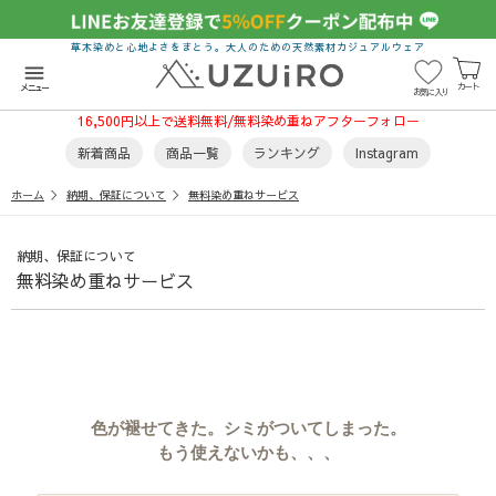
草木染めと心地よさをまとう。大人のための天然素材カジュアルウェア
menu
カート
メニュー
お気に入り
16,500円以上で送料無料/無料染め重ねアフターフォロー
新着商品
商品一覧
ランキング
Instagram
ホーム
納期、保証について
無料染め重ねサービス
納期、保証について
無料染め重ねサービス
色が褪せてきた。シミがついてしまった。
もう使えないかも、、、