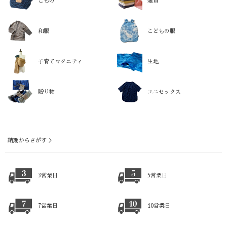
こもの
雑貨
和服
こどもの服
子育てマタニティ
生地
贈り物
ユニセックス
納期からさがす ＞
3営業日
5営業日
7営業日
10営業日