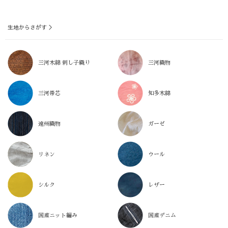
生地からさがす ＞
三河木綿 刺し子織り
三河織物
三河帯芯
知多木綿
遠州織物
ガーゼ
リネン
ウール
シルク
レザー
国産ニット編み
国産デニム