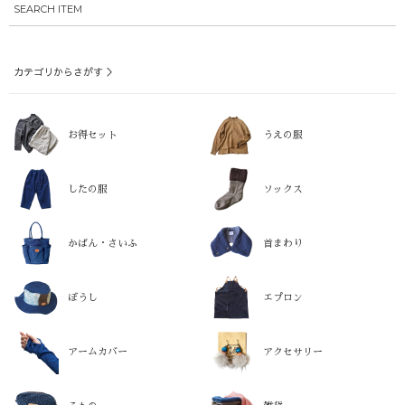
SEARCH ITEM
カテゴリからさがす ＞
お得セット
うえの服
したの服
ソックス
かばん・さいふ
首まわり
ぼうし
エプロン
アームカバー
アクセサリー