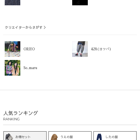
クリエイターからさがす ＞
OREO
428(ヨツバ)
So_maru
人気ランキング
RANKING
お得セット
うえの服
したの服