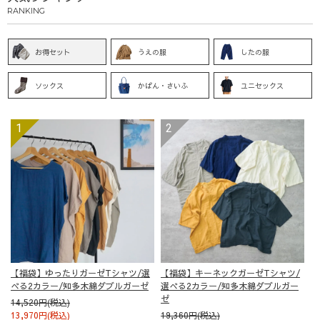
RANKING
お得セット
うえの服
したの服
ソックス
かばん・さいふ
ユニセックス
【福袋】ゆったりガーゼTシャツ/選
【福袋】キーネックガーゼTシャツ/
べる2カラー/知多木綿ダブルガーゼ
選べる2カラー/知多木綿ダブルガー
ゼ
14,520円(税込)
13,970円(税込)
19,360円(税込)