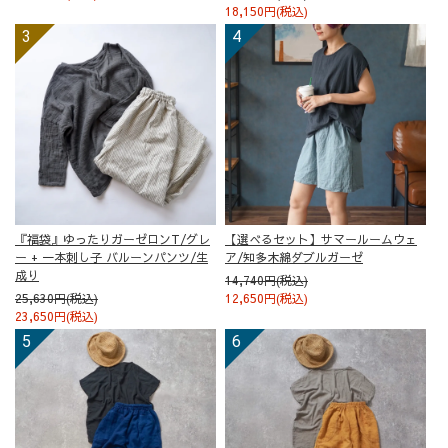
18,150円(税込)
『福袋』ゆったりガーゼロンT/グレ
【選べるセット】サマールームウェ
ー + 一本刺し子 バルーンパンツ/生
ア/知多木綿ダブルガーゼ
成り
14,740円(税込)
25,630円(税込)
12,650円(税込)
23,650円(税込)