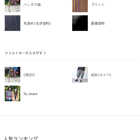
ベンガラ染
プリント
先染め(化学染料)
直接染料
クリエイターからさがす ＞
OREO
428(ヨツバ)
So_maru
人気ランキング