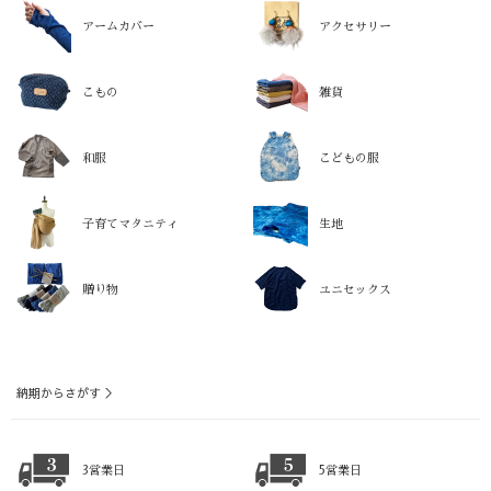
アームカバー
アクセサリー
こもの
雑貨
和服
こどもの服
子育てマタニティ
生地
贈り物
ユニセックス
納期からさがす ＞
3営業日
5営業日