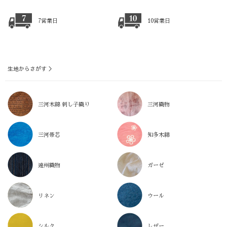
7営業日
10営業日
生地からさがす ＞
三河木綿 刺し子織り
三河織物
三河帯芯
知多木綿
遠州織物
ガーゼ
リネン
ウール
シルク
レザー