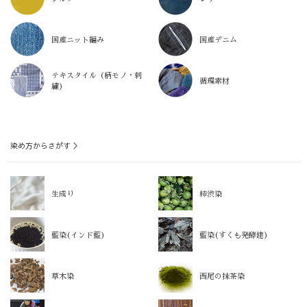
国産ニット編み
国産デニム
テキスタイル（柄モノ・刺
循環素材
繍）
染め方からさがす ＞
生成り
柿渋染
藍染(インド藍)
藍染(すくも発酵建)
草木染
西尾の抹茶染