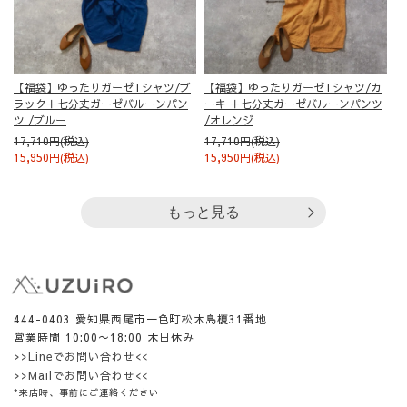
【福袋】ゆったりガーゼTシャツ/ブ
【福袋】ゆったりガーゼTシャツ/カ
ラック＋七分丈ガーゼバルーンパン
ーキ ＋七分丈ガーゼバルーンパンツ
ツ /ブルー
/オレンジ
17,710円(税込)
17,710円(税込)
15,950円(税込)
15,950円(税込)
もっと見る
444-0403 愛知県西尾市一色町松木島榎31番地
営業時間 10:00〜18:00 木日休み
>>Lineでお問い合わせ<<
>>Mailでお問い合わせ<<
*来店時、事前にご連絡ください