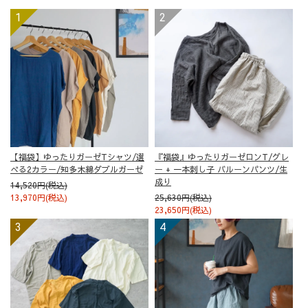
【福袋】ゆったりガーゼTシャツ/選
『福袋』ゆったりガーゼロンT/グレ
べる2カラー/知多木綿ダブルガーゼ
ー + 一本刺し子 バルーンパンツ/生
成り
14,520円(税込)
13,970円(税込)
25,630円(税込)
23,650円(税込)