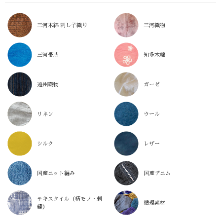
三河木綿 刺し子織り
三河織物
三河帯芯
知多木綿
遠州織物
ガーゼ
リネン
ウール
シルク
レザー
国産ニット編み
国産デニム
テキスタイル（柄モノ・刺
循環素材
繍）