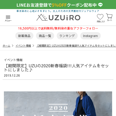
草木染めと心地よさをまとう。大人のための天然素材カジュアルウェア
menu
カート
メニュー
お気に入り
16,500円以上で送料無料/無料染め重ねアフターフォロー
新着商品
商品一覧
ランキング
Instagram
ホーム
イベント情報
【期間限定】UZUの2020新春福袋!!!人気アイテムをセットにしま
イベント情報
【期間限定】UZUの2020新春福袋!!!人気アイテムをセッ
トにしました♪
2019.12.26