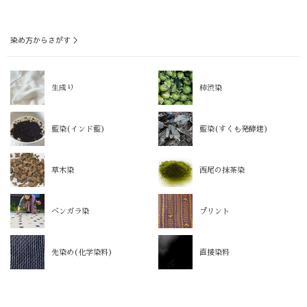
染め方からさがす ＞
生成り
柿渋染
藍染(インド藍)
藍染(すくも発酵建)
草木染
西尾の抹茶染
ベンガラ染
プリント
先染め(化学染料)
直接染料