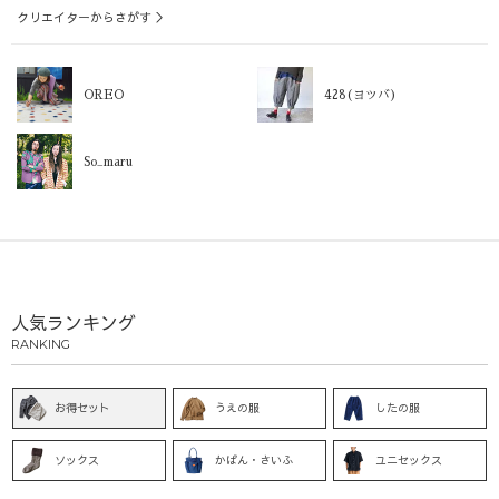
クリエイターからさがす ＞
OREO
428(ヨツバ)
So_maru
人気ランキング
RANKING
お得セット
うえの服
したの服
ソックス
かばん・さいふ
ユニセックス