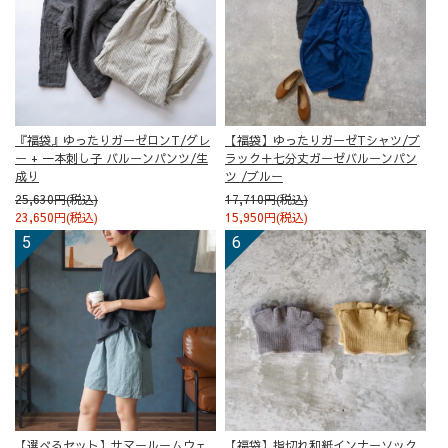
『福袋』ゆったりガーゼロンT/グレ
【福袋】ゆったりガーゼTシャツ/ブ
ー + 一本刺し子 バルーンパンツ/生
ラック＋七分丈ガーゼバルーンパン
成り
ツ /ブルー
25,630円(税込)
17,710円(税込)
23,650円(税込)
15,950円(税込)
【選べるセット】サマールームウェ
【福袋】指切れ和紙インナーソック