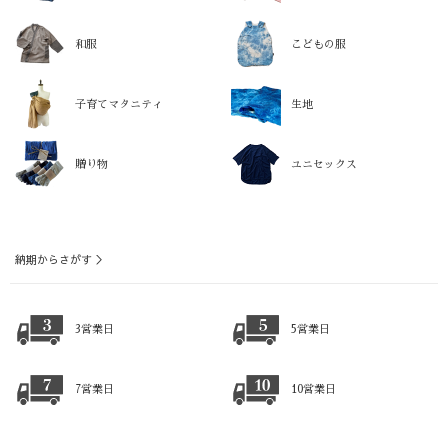
和服
こどもの服
子育てマタニティ
生地
贈り物
ユニセックス
納期からさがす ＞
3営業日
5営業日
7営業日
10営業日