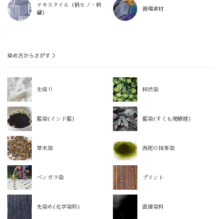
テキスタイル（柄モノ・刺
循環素材
繍）
染め方からさがす ＞
生成り
柿渋染
藍染(インド藍)
藍染(すくも発酵建)
草木染
西尾の抹茶染
ベンガラ染
プリント
先染め(化学染料)
直接染料