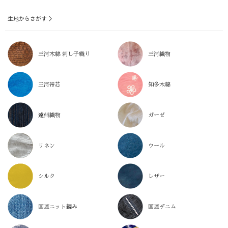
生地からさがす ＞
三河木綿 刺し子織り
三河織物
三河帯芯
知多木綿
遠州織物
ガーゼ
リネン
ウール
シルク
レザー
国産ニット編み
国産デニム