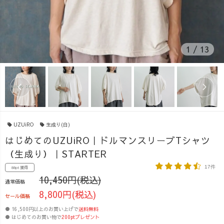
1
/
13
UZUiRO
生成り(白)
はじめてのUZUiRO｜ドルマンスリーブTシャツ
（生成り）｜STARTER
17件
88pt 獲得
10,450円(税込)
通常価格
8,800円(税込)
セール価格
● 16,500円以上のお買い上げで
送料無料
● はじめてのお買い物で
200ptプレゼント