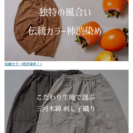
ろんな方にお手
#大人カジュアル
に取って喜んで
#カジュアルコー
いただけますよ
デ #リラックス
うに✨ #大人
コーデ #大人女
カジュアル #大
子 #仕事も遊び
人カジュアルコ
も子育ても全力
ーデ #ゆったり
#サンダルコーデ
コーデ #バルー
#夏コーデ #メン
ンパンツ #アン
ズライク #仕事
クルパンツ #パ
女子 #仕事が好
伝統カラー柿渋染め！>
ンツコーデ #カ
き #毎日が笑顔
ジュアルファッ
で溢れてる
ション #ナチュ
#uzuiro
ラルコーデ #大
#uzuirocode
人女子 #大人女
子コーデ #メン
ズパンツ #メン
ズコーデ #ユニ
セックス #ユニ
セックスコーデ
#メンズライク #