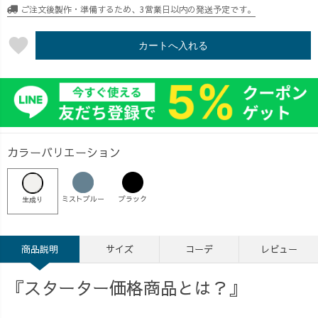
ご注文後製作・準備するため、3営業日以内の発送予定です。
favorite
カートへ入れる
カラーバリエーション
ミストブルー
ブラック
生成り
商品説明
サイズ
コーデ
レビュー
『スターター価格商品とは？』