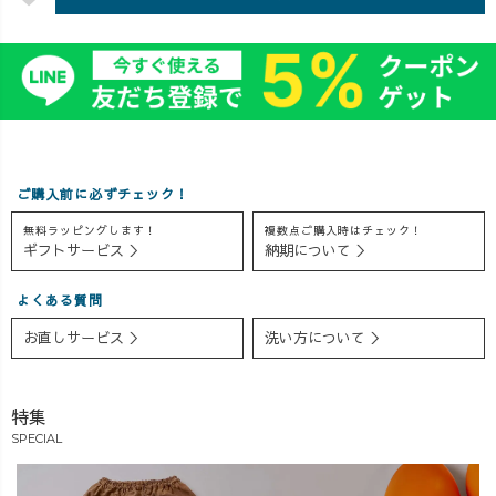
んなのがあると
デ #夏コーデ #大
✨ 日々色々あり
良いね！」から
人可愛い #サロ
ますが、何事に
試作し、実際に
ペットコーデ #
もポジティブに
着てみて 「あー
パンツコーデ
当たって砕け
じゃない」 「こ
#30代コーデ #30
て、さらに高み
うじゃない」
代ファッション
を目指したいで
「もっと腕周り
#40代コーデ #40
すね〜🤗✨
が細い方がいい
代ファッション
【着用アイテ
ご購入前に必ずチェック！
かな？」 と、み
#50代ファッショ
ム】 ・ドルマン
無料ラッピングします！
複数点ご購入時はチェック！
んなで考えて試
ン #50代コーデ #
Tシャツ ・バル
ギフトサービス ＞
納期について ＞
行錯誤しながら
ママコーデ #マ
ーンパンツ #
出来上がってい
マファッション
ドルマン #バル
よくある質問
ます🥹 みんなの
#tshirt
ーンパンツ #パ
頑張りが形にな
#dolmansleeve
ンツコーデ #ス
お直しサービス ＞
洗い方について ＞
り、お客様から
#cotton
ナップ #アラサ
嬉しい喜びのメ
#summercode #草
ーコーデ #アラ
ッセージをいた
木染め #植物染
サー女子 #アラ
特集
だけることが、
料
サーファッショ
SPECIAL
何より嬉しいで
ン #3人育児奮闘
す🤗✨ ぜひ、い
中 #3児ママ #753