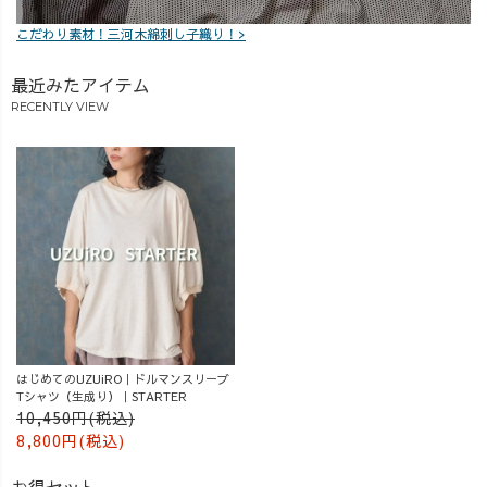
モノトーンコー
こだわり素材！三河木綿刺し子織り！>
デメンズ #40代
コーデ #30代コ
最近みたアイテム
ーデ #50代ファ
RECENTLY VIEW
ッション #30代
ファッション
#40代ファッショ
ン#uzuiro
#uzuirocode
はじめてのUZUiRO｜ドルマンスリーブ
Tシャツ（生成り）｜STARTER
10,450円(税込)
8,800円(税込)
お得セット