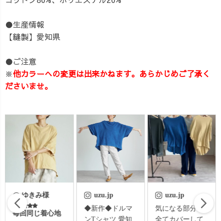
●生産情報
【縫製】愛知県
●ご注意
※
他カラーへの変更は出来かねます。あらかじめご了承く
ださいませ。
uzu.jp
uzu.jp
uzuiro.oreo
◆新作◆ドルマ
気になる部分を
蒸し蒸しあつあ
ンTシャツ 愛知
全てカバーして
つな7月🥹 染色