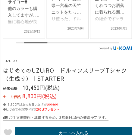
県一宮産の天竺
くれつつお洒落
工場は熱々なん
ニットをたっぷ
に着られる新作
ですが、私はゴ
り使った、ドル
の紹介です✨ラ
リゴリの体育会
マンTシャツが先
イブの最後にお
系なので、汗だ
2023/07/04
2023/07/01
2023/07/08
日より販売開始
得なお知らせの
くだくでの仕事
しました🤗 身幅
発表もしている
も結構好きで、
も袖丈もたっぷ
ので、ぜひチェ
サウナ感覚でお
りあるので、体
ックしてみてく
仕事してます🤣
型カバーはもち
ださい♪ #uzuiro
♨️ 今回着用の
UZUiRO
ろん、ゆったり
#uzuirolive #ドル
ドルマンT、袖の
はじめてのUZUiRO｜ドルマンスリーブTシャツ
着られて、着心
マンスリーブ #
モモンガ感がた
（生成り）｜STARTER
地も抜群！ モモ
ドルマンt #二の
まらんくかわよ
ンガみたいにみ
腕カバー #下半
いです❤️
10,450円(税込)
通常価格
よーんと広がる
身カバー #上半
UZUiROデザイ
8,800円(税込)
セール価格
シルエットがた
身カバー #体型
ン部でわいわい
●16,500円以上のお買い上げで
送料無料
まらなく可愛いT
カバー #体型カ
考えながら新作
●はじめてのお買い物で
200ptプレゼント
シャツができま
バーコーデ #ゆ
作れるのが、と
ご注文後製作・準備するため、3営業日以内の発送予定です。
した😆🙌
ったりtシャツ #
っても楽しくて
UZUiROデザイ
楽ちんコーデ #
それもまた、た
favorite
ン部では、 「こ
リラックスコー
まらんのです🙌
カートへ入れる