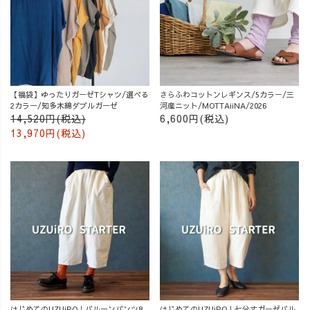
【福袋】ゆったりガーゼTシャツ/選べる
さらふわコットンレギンス/5カラー/三
2カラー/知多木綿ダブルガーゼ
河産ニット/MOTTAiiNA/2026
14,520円(税込)
6,600円(税込)
13,970円(税込)
はじめてのUZUiRO｜バルーンパンツ8
はじめてのUZUiRO｜七分丈ガーゼバル