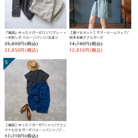
『福袋』ゆったりガーゼロンT/グレー +
【選べるセット】サマールームウェア/
一本刺し子 バルーンパンツ/生成り
知多木綿ダブルガーゼ
25,630円(税込)
14,740円(税込)
23,650円(税込)
12,650円(税込)
【福袋】ゆったりガーゼTシャツ/ブラッ
ク＋七分丈ガーゼバルーンパンツ /ブル
ー
17,710円(税込)