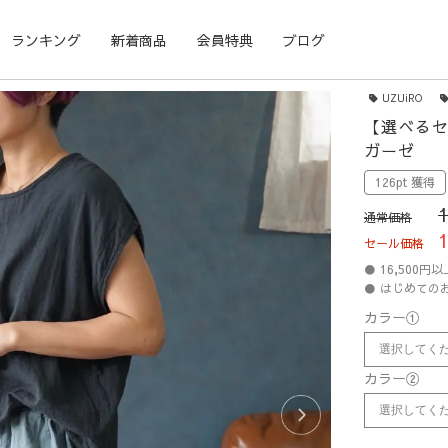
ランキング
新着商品
会員特典
ブログ
UZUiRO
【選べるセ
ガーゼ
126pt 獲得
通常価格
セール価格
● 16,500
● はじめての
カラー①
カラー②