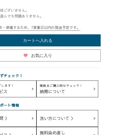
係ございません。
選んでも問題ありません。
作・準備するため、7営業日以内の発送予定です。
カートへ入れる
favorite
お気に入り
ずチェック！
グします！
複数点ご購入時はチェック！
ビス
納期について
ポート情報
問 ＞
洗い方について ＞
無料染め直し