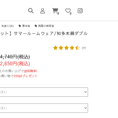
0
0
生成り(白)
草木染
西尾の抹茶染
ット】サマールームウェア/知多木綿ダブル
2件
14,740円(税込)
12,650円(税込)
円以上のお買い上げで
送料無料
お買い物で
200ptプレゼント