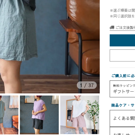
※選ぶ順番は関
※同じ選択肢を
ご注文後製
ご購入前に必
1
/
37
無料ラッピン
ギフトサー
商品ケア・サ
よくある質