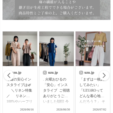
uzu.jp
uzu.jp
uzu.jp
. 火曜おひるの
「まずは一枚試
. 火曜おひるの
「安心」インス
してみたい」
「安心」インス
タライブ ご視聴
「UZUiROって
タライブ ご視聴
ありがとうござ
どんな着心地な
ありがとうござ
いました🙌🏻 今
んだろう？」 そ
いました🍒 今回
回のテーマは、
んなお声から、
のテーマは、
2026/06/30
2026/07/02
2026/07/07
UZUiRO定番パ
人気アイテムを
UZUiRO