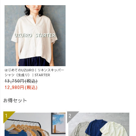
_______________
_______________
_______________
_______________
__ ［ About
__ ［ About
UZUiRO ］ 三河
UZUiRO ］ 三河
発カジュアルウ
発カジュアルウ
ェアブランド。
ェアブランド。
『らしく、心地
『らしく、心地
よく、着るたび
よく、着るたび
好きになる』
好きになる』
—— 100年後も
—— 100年後も
はじめてのUZUiRO｜リネンスキッパー
この地域で、面
この地域で、面
シャツ（生成り）｜STARTER
白い服づくり
白い服づくり
13,750円(税込)
を。
を。
12,980円(税込)
_______________
_______________
お得セット
_______________
_______________
__ #アラフォ
__ #アラフォ
ーコーデ #草木
ーコーデ #草木
染め #着痩せコ
染め #着痩せコ
ーデ #UZUiRO #
ーデ #UZUiRO #
ウズイロ
ウズイロ