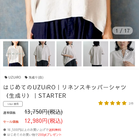
1
/
17
UZUiRO
生成り(白)
はじめてのUZUiRO｜リネンスキッパーシャツ
（生成り）｜STARTER
2件
129pt 獲得
13,750円(税込)
通常価格
12,980円(税込)
セール価格
● 16,500円以上のお買い上げで
送料無料
● はじめてのお買い物で
200ptプレゼント