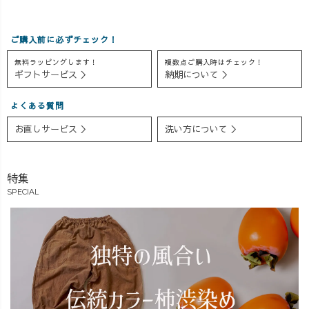
る？」 そんな疑
ろこぶ気持ちよ
ャツ ・リネンス
問にお応えしな
さ。 ゆったり
キッパーシャツ
ご購入前に必ずチェック！
がら、 足元によ
着られるのに、
・キーネックガ
るコーディネー
ちゃんと素敵に
ーゼTシャツ 着
無料ラッピングします！
複数点ご購入時はチェック！
トの違いや、 バ
見える。 愛知
心地の良さや着
ギフトサービス ＞
納期について ＞
ランスよく見せ
でつくる、毎日
回しやすさはも
るポイントもお
に寄り添う服を
ちろん、 「どん
よくある質問
話ししていま
全国にお届けし
な方におすすめ
お直しサービス ＞
洗い方について ＞
す。 同じトップ
ています♪ 人
なのか」「どん
スでも、 パンツ
気の ・バルーン
なコーデが楽し
や靴の組み合わ
パンツ ・ゆった
めるのか」も交
特集
せが変わるだけ
りガーゼTシャツ
えながら、それ
で雰囲気はさま
・キーネックガ
ぞれの魅力をお
SPECIAL
ざま🍒 「自分に
ーゼロンT な
話ししました💬
はどのシルエッ
ど、定番アイテ
初めてUZUiRO
トが合うか
ムが充実🌿
のお洋服を選ぶ
な？」と迷われ
「気になってい
方はもちろん、
ている方にも、
たけど、まだ着
「次は何を買お
パンツ選びの参
たことがない」
うかな？」と考
考にしていただ
そんな方は、ぜ
えている方にも