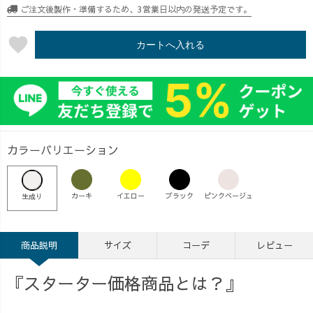
ご注文後製作・準備するため、3営業日以内の発送予定です。
favorite
カートへ入れる
カラーバリエーション
カーキ
イエロー
ブラック
ピンクベージュ
生成り
商品説明
サイズ
コーデ
レビュー
『スターター価格商品とは？』