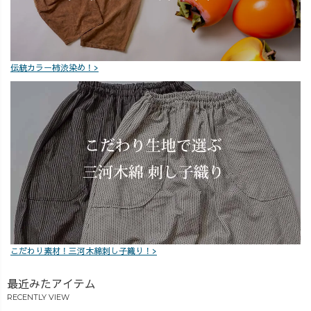
ける内容になっ
ひスターターシ
参考にしていた
ています♪ 今回
リーズからはじ
だけると嬉しい
もたくさんのコ
めてみてくださ
です☺️ アーカイ
メントをいただ
い♪ あなた
ブを残していま
き、ありがとう
の“はじめての
すので、 見逃し
伝統カラー柿渋染め！>
ございました✨
UZUiRO”はどの
た方もぜひゆっ
アーカイブを残
一枚ですか？
くりご覧くださ
していますの
#UZUiRO
い🍃 「このアイ
で、 見逃した方
テムが気にな
もぜひゆっくり
る！」 「次はこ
ご覧ください☺️
のアイテムも紹
「このパンツに
介してほし
はこんな靴も合
い！」など、 ご
わせてみた
質問やリクエス
い！」 「こんな
トもコメントで
組み合わせも見
お待ちしていま
てみたい！」な
す💌 今回もたく
こだわり素材！三河木綿刺し子織り！>
ど、 ご質問やリ
さんのご視聴・
クエストもぜひ
コメントをあり
最近みたアイテム
コメントでお聞
がとうございま
RECENTLY VIEW
かせください💌
した！