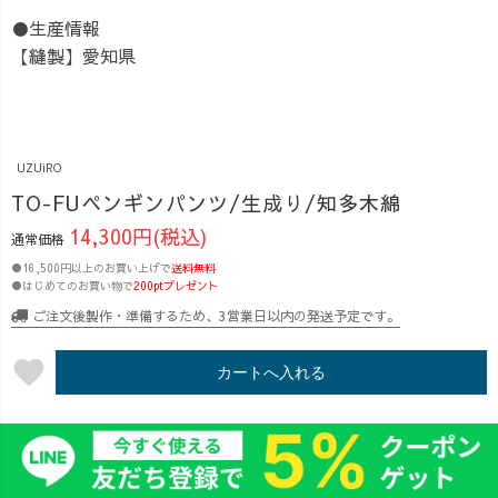
●生産情報
【縫製】愛知県
UZUiRO
TO-FUペンギンパンツ/生成り/知多木綿
14,300円(税込)
通常価格
●16,500円以上のお買い上げで
送料無料
●はじめてのお買い物で
200ptプレゼント
ご注文後製作・準備するため、3営業日以内の発送予定です。
favorite
カートへ入れる