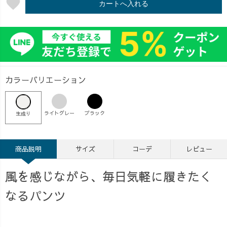
favorite
カートへ入れる
カラーバリエーション
ライトグレー
ブラック
生成り
商品説明
サイズ
コーデ
レビュー
風を感じながら、毎日気軽に履きたく
なるパンツ