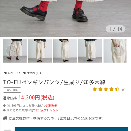
1
/
14
UZUiRO
生成り(白)
TO-FUペンギンパンツ/生成り/知多木綿
3件
143pt 獲得
14,300円(税込)
通常価格
● 16,500円以上のお買い上げで
送料無料
● はじめてのお買い物で
200ptプレゼント
ご注文後製作・準備するため、3営業日以内の発送予定です。