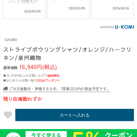
パッと羽織るだ
はなんと…
ネンを使用し
けで、シンプル
2026/05/09
2026/06/16
2026/05/09
・・・・・・・
た、これからの
だけど存在感が
6年ぶりに復刻！
季節にぴったり
あるので、 手持
UZUiROオリジ
なアイテムが勢
ちのデニムに合
ナルテキスタイ
揃い✨ 先日販
わせるだけで、
ル ハーフリネン
売開始した 人気
UZUiRO
一気におしゃれ
の“赤ストライプ
のリネンスキッ
ストライプボウリングシャツ/オレンジ/ハーフリ
さが倍増♪ ゆっ
生地”を使用した
パーシャツをは
たり着られて、
ネン/泉州織物
【ストライプボ
じめ、 ・スト
風が通りやすい
16,940円(税込)
ウリングシャ
ライプ8分丈バル
通常価格
ので、蒸し蒸し
ツ】が登場。
ーンパンツ ・リ
●16,500円以上のお買い上げで
した夏も なんの
送料無料
メンズはもちろ
ネンストール ・
●はじめてのお買い物で
200ptプレゼント
そので着られる
ん、 女性がゆる
夏におすすめの
ご注文後製作・準備するため、7営業日以内の発送予定です。
ので、この夏の
っとメンズライ
リネンアイテム
マストアイテム
残り在庫数わずか
クに羽織るのも
などなど、 涼
になりそうです
◎ そしてお客
しく快適に過ご
＾＾
favorite
様のお声から生
せるコーデをご
カートへ入れる
まれた、 ・シ
紹介しています♪
ョートガーゼ羽
今回は、
織 ・ガウチョパ
👩 158cm ちはる