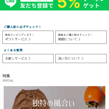
ンツ のお得セ
👩 152cm あやか
ットも登場！
が着用してい
単品で購入する
るので、 身長別
と 28,050円 → セ
のサイズ感や着
ット価格 25,300
こなしの参考に
ご購入前に必ずチェック！
円 👉 **2,750円
も◎ 「リネン
お得**です✨
って実際どんな
無料ラッピングします！
複数点ご購入時はチェック！
ギフトサービス ＞
納期について ＞
さらにライブで
着心地？」 「私
は、 4月レビュ
の身長だとどん
よくある質問
ー大賞も発表👏
な感じ？」 そ
ノミネートア
んな方はぜひア
お直しサービス ＞
洗い方について ＞
イテムも 【5/10
ーカイブをチェ
(日) 〜23:59まで
ックしてみてく
500円OFF】対象
ださい😊 夏本
特集
です。 気になっ
番前のリネン選
SPECIAL
ていたアイテ
び、 ぜひ参考に
ム、 ぜひこの機
してくださいね
会にGETしてく
🌿
ださいね◎
_______________