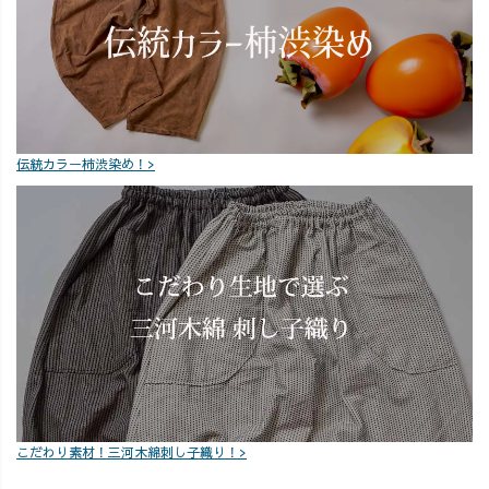
________ 【お
詫び】 ※一部配
信内で、羽織と
ガウチョパンツ
セットの価格表
記に誤りがござ
いました。 正し
伝統カラー柿渋染め！>
くは 単品合計
28,050円 → セッ
ト価格 25,300円
（2,750円お得）
となります。失
礼いたしまし
た。 #新作 #
夏コーデ #柿
渋 #ハーフリネ
ン
こだわり素材！三河木綿刺し子織り！>