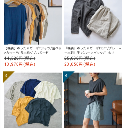
【福袋】ゆったりガーゼTシャツ/選べる
『福袋』ゆったりガーゼロンT/グレー +
2カラー/知多木綿ダブルガーゼ
一本刺し子 バルーンパンツ/生成り
14,520円(税込)
25,630円(税込)
13,970円(税込)
23,650円(税込)