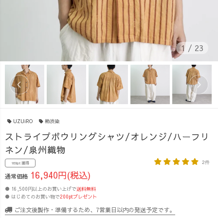
1
/
23
UZUiRO
柿渋染
ストライプボウリングシャツ/オレンジ/ハーフリ
ネン/泉州織物
2件
169pt 獲得
16,940円(税込)
通常価格
● 16,500円以上のお買い上げで
送料無料
● はじめてのお買い物で
200ptプレゼント
ご注文後製作・準備するため、7営業日以内の発送予定です。