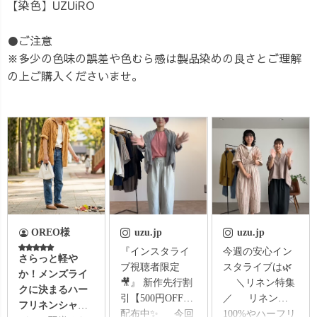
【染色】UZUiRO
●ご注意
※多少の色味の誤差や色むら感は製品染めの良さとご理解
の上ご購入くださいませ。
OREO様
uzu.jp
uzu.jp
『インスタライ
今週の安心イン
さらっと軽や
ブ視聴者限定
スタライブは🌿
か！メンズライ
🎥』 新作先行割
＼リネン特集
クに決まるハー
引【500円OFF】
／ リネン
フリネンシャツ
配布中✨ 今回
100%やハーフリ