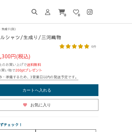
0
0
生成り(白)
ルシャツ/生成り/三河織物
6件
,300円(税込)
円以上のお買い上げで
送料無料
お買い物で
200ptプレゼント
作・準備するため、3営業日以内の発送予定です。
カートへ入れる
favorite
お気に入り
ずチェック！