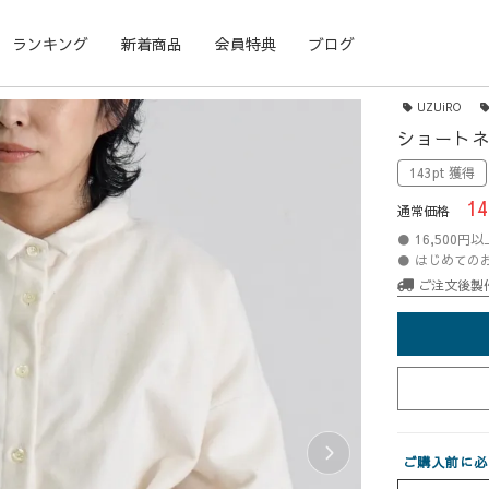
ランキング
新着商品
会員特典
ブログ
UZUiRO
ショートネ
143pt 獲得
14
通常価格
● 16,500
● はじめての
ご注文後製
ご購入前に必