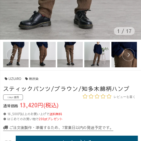
1
/
17
UZUiRO
柿渋染
スティックパンツ/ブラウン/知多木綿柄ハンプ
レビューを書く
134pt 獲得
13,420円(税込)
通常価格
● 16,500円以上のお買い上げで
送料無料
● はじめてのお買い物で
200ptプレゼント
ご注文後製作・準備するため、7営業日以内の発送予定です。