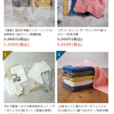
【福袋】指切れ和紙インナーソックス/
【ギフトセット】ガーゼハンカチ4枚 4
抹茶染め 2色セット/美濃和紙
カラー/知多木綿
3,960円(税込)
5,500円(税込)
3,300円(税込)
4,950円(税込)
汚れず簡単！おうち草木染めキット / ガ
【3枚セット】柔らかガーゼフェイスタ
ーゼハンカチ2枚セット【西尾の抹茶】
オル3枚セット/選べる6カラー/知多木綿