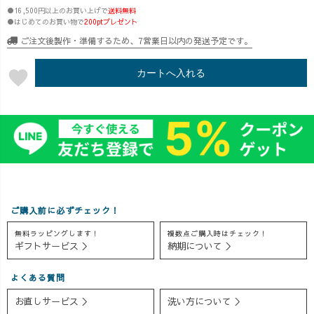
●16,500円以上のお買い上げで
送料無料
●はじめてのお買い物で
200ptプレゼント
ご注文後製作・準備するため、7営業日以内の発送予定です。
favorite
カートへ入れる
ご購入前に必ずチェック！
無料ラッピングします！
複数点ご購入時はチェック！
ギフトサービス ＞
納期について ＞
よくある質問
お直しサービス ＞
洗い方について ＞