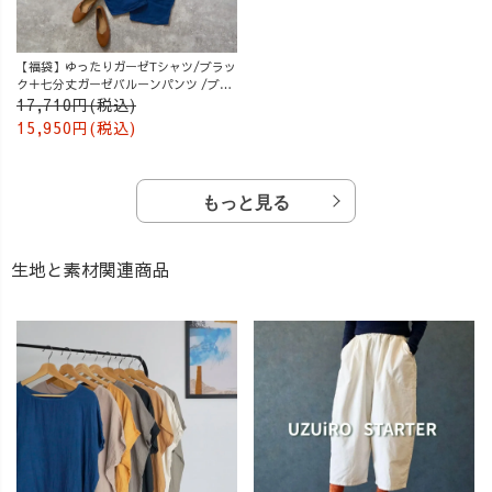
【福袋】ゆったりガーゼTシャツ/ブラッ
ク＋七分丈ガーゼバルーンパンツ /ブル
ー
17,710円(税込)
15,950円(税込)
もっと見る
生地と素材関連商品