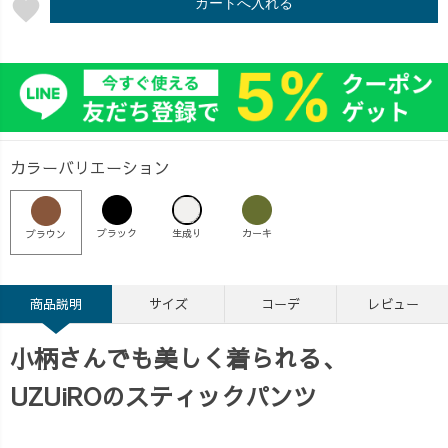
favorite
カートへ入れる
カラーバリエーション
ブラック
生成り
カーキ
ブラウン
商品説明
サイズ
コーデ
レビュー
小柄さんでも美しく着られる、
UZUiROのスティックパンツ