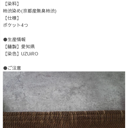
【染料】
柿渋染め(京都産無臭柿渋)
【仕様】
ポケット4つ
●生産情報
【縫製】愛知県
【染色】UZUiRO
●ご注意