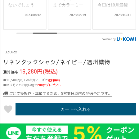
までカラーミー
今日は10月最後
行っても何買っ
ショップがポイ
の日🎃 愛知県西
ていいかわから
2023/08/19
2023/10/31
2024/01/09
ント5倍になって
尾市は22℃！ 今
んくて、すごく
おります！ぜひ
週は日中の暖か
悩んだんだよ
この機会に気に
さが、まだ残る
ね。」 今日の勤
なっているアイ
みたいで嬉しい
務中、そんな会
テムをお得にお
ですね〜🥹✨ 寒
話をするスタッ
UZUiRO
買い求めくださ
いの苦手なの
フの子達。
い♪ 紹介アイテ
で、今のうちに
『その気持ち、
リネンタックシャツ/ネイビー/遠州織物
ム↓↓↓ -------------
秋を楽しみつつ
わかりすぎ
16,280円(税込)
通常価格
----------- ・リネ
冬ごもりの準備
る！！😭💦』
●16,500円以上のお買い上げで
ンタックシャツ
送料無料
進めてます😎🔥
冬物を、買うに
●はじめてのお買い物で
200ptプレゼント
・バルーンパン
【着用アイテ
はなんか春がチ
ご注文後製作・準備するため、5営業日以内の発送予定です。
ツ ・ジャンパー
ム】 ・リネンタ
ラ見えしてる
スカート ・ノー
ックシャツ ・バ
し。 とはいえ、
favorite
カラープルオー
ルーンパンツ
まだ寒いし、こ
カートへ入れる
バーシャツ ・一
#大人シンプルコ
こからもっと寒
本刺し子サルエ
ーデ #秋コー
くなるはずだ
ルパンツ ・ゆっ
デ #秋服コー
し。。🥶❄️ 冬
たりガーゼロンT
デ #きれいめカ
と春の絶妙な時