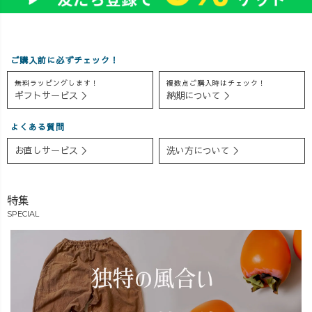
・3重格子ガーゼ
ジュアル #細見
期だからこそ、
トレーナー ・プ
えコーデ #パン
おすすめしたい
レーンキャンプ
ツコーデ
のが、名付けて
ワークパンツ ---
#162cmコーデ #
【冬も春も丸
ご購入前に必ずチェック！
---------------------
ショートヘアコ
ごと楽しんじゃ
- そして！インス
ーデ #ショート
え作戦】 春を
無料ラッピングします！
複数点ご購入時はチェック！
ギフトサービス ＞
納期について ＞
タライブでもち
ヘア女子
取り入れつつ、
らりと紹介しま
#uzuiro
重ね着などの工
よくある質問
したが、9/16〜
#uzuirocode #休
夫で今からでも
9/17まで店頭限
日コーデ #お出
十分楽しめるア
お直しサービス ＞
洗い方について ＞
定イベントを開
掛けコーデ #大
イテムをチョイ
催いたします🔥
人カジュアル#カ
スしました♪
詳細をライブで
ジュアルコーデ#
春までググッと
特集
告知させていた
リネン#リネンシ
楽しめるアイテ
SPECIAL
だいたのでぜひ
ャツ
ム、ぜひ保存し
チェックしてみ
て参考にしてみ
てください♪
てくださーい🤗
#uzuiro #秋先取
🌿 #uzuiro #春
りコーデ #おす
コーデ #春物コ
すめコーデ
ーデ #2度おいし