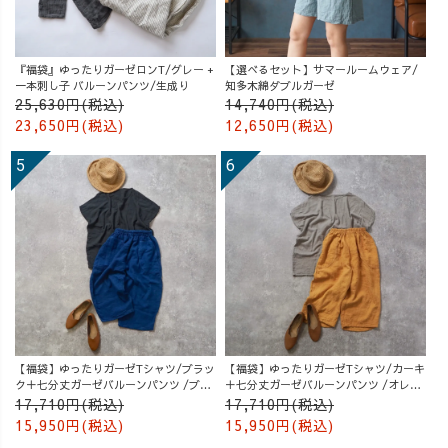
『福袋』ゆったりガーゼロンT/グレー +
【選べるセット】サマールームウェア/
一本刺し子 バルーンパンツ/生成り
知多木綿ダブルガーゼ
25,630円(税込)
14,740円(税込)
23,650円(税込)
12,650円(税込)
【福袋】ゆったりガーゼTシャツ/ブラッ
【福袋】ゆったりガーゼTシャツ/カーキ
ク＋七分丈ガーゼバルーンパンツ /ブル
＋七分丈ガーゼバルーンパンツ /オレン
ー
ジ
17,710円(税込)
17,710円(税込)
15,950円(税込)
15,950円(税込)