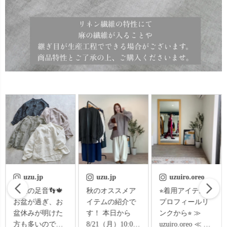
uzu.jp
uzuiro.oreo
uzu.jp
秋のオススメア
⭐︎着用アイテムは
「ふらっと買い
イテムの紹介で
プロフィールリ
物に出かけたん
す！ 本日から
ンクから⭐︎ ≫
だけど、今の時
8/21（月）10:00
uzuiro.oreo ≪
期って、買い物