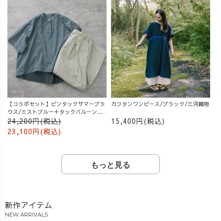
【コラボセット】ピンタックサマーブラ
カフタンワンピース/ブラック/三河織物
ウス/ミストブルー＋タックバルーンパ
ンツ/グレージュ
24,200円(税込)
15,400円(税込)
23,100円(税込)
もっと見る
新作アイテム
NEW ARRIVALS