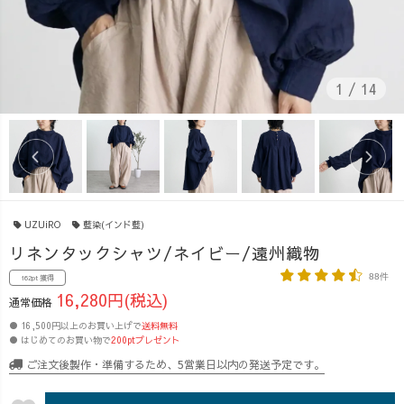
1
/
14
UZUiRO
藍染(インド藍)
リネンタックシャツ/ネイビー/遠州織物
88件
162pt 獲得
16,280円(税込)
通常価格
● 16,500円以上のお買い上げで
送料無料
● はじめてのお買い物で
200ptプレゼント
ご注文後製作・準備するため、5営業日以内の発送予定です。