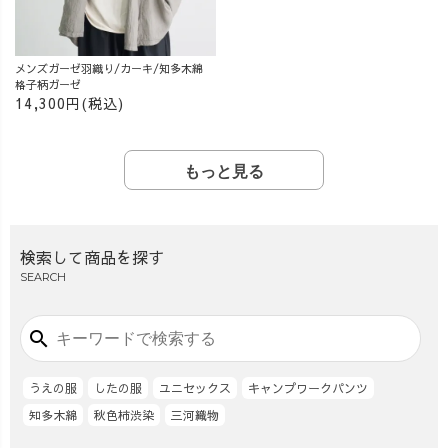
メンズガーゼ羽織り/カーキ/知多木綿
格子柄ガーゼ
14,300円(税込)
もっと見る
検索して商品を探す
SEARCH
search
うえの服
したの服
ユニセックス
キャンプワークパンツ
知多木綿
秋色柿渋染
三河織物