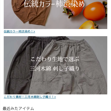
#uzuirolive #トレ
い #大人カジュ
ーナー #シャツ
アル #ワンマイ
コーデ #ノーカ
ルウェア #ワン
ラーシャツ #キ
マイルコーデ #
ャンプワークパ
大人シンプル #
ンツ #アウトド
体型カバーコー
伝統カラー柿渋染め！>
アコーデ #ジャ
デ #春色コーデ #
ンパースカート
アラサーコーデ
#スカートコーデ
#30代ファッショ
#サルエルパンツ
ン #40代ファッ
#ハンツ #スタイ
ション #新春 #大
リッシュ #大人
人可愛いコーデ
可愛い #楽ちん
コーデ #カジュ
アルコーデ #大
人カジュアルコ
ーデ #30代コー
デ #30代ファッ
こだわり素材！三河木綿刺し子織り！>
ション #40代コ
ーデ #40代ファ
最近みたアイテム
ッション #50代