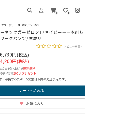
0
0
生成り(白)
藍染(インド藍)
ーネックガーゼロンT/ネイビー＋一本刺し
ワークパンツ/生成り
レビューを書く
26,730円(税込)
24,200円(税込)
円以上のお買い上げで
送料無料
お買い物で
200ptプレゼント
作・準備するため、5営業日以内の発送予定です。
カートへ入れる
favorite
お気に入り