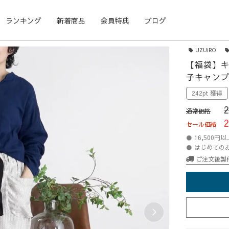
ランキング
新着商品
会員特典
ブログ
UZUiRO
【福袋】キ
子キャンプ
242pt 獲得
通常価格
セール価格
● 16,500
● はじめての
ご注文後製