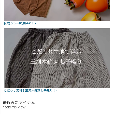
ッフが首をかし
げる場面も
（笑）。 でも
その「まずやっ
伝統カラー柿渋染め！>
てみる」チャレ
ンジ精神こそ
が、 UZUiROの
服づくりや環境
づくりを支えて
います。 👕
新作 ボートネッ
クTシャツも、そ
んな“やってみる
会社”から生まれ
た1枚。 残暑も
秋も楽しめる万
こだわり素材！三河木綿刺し子織り！>
能トップスを、
数量限定でどう
最近みたアイテム
ぞ🌿 📍着用動
RECENTLY VIEW
画はこちら →