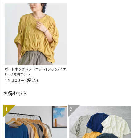
@uzuiro.oreo 大
好きなチョコプ
ラさんの新曲使
って作ってます
😆(笑) ぜひご覧
ください♪
ボートネックドットニットTシャツ/イエ
ロー/尾州ニット
14,300円(税込)
お得セット