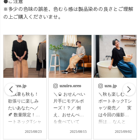
●ご注意
※多少の色味の誤差、色むら感は製品染めの良さとご理解
の上ご購入くださいませ。
uzuiro.oreo
uzu.jp
uzu.jp
＼🍘 おせんべい
＼秋も楽しむ！
🌀 只今、社長が
片手にモデルポ
ボートネックTシ
染めてます…！
ーズ！？／ 例
ャツ発売／ 実
先日、大盛況だ
え、おせんべい
は今回の撮影場
ったあっちの変
を食べていて
所は… なんと
わり染めバルー
も、なぜかおし
UZUiROサウナ
ンパンツ、 先日
2025/08/15
2025/09/02
2025/08/15
ゃれ… そんな庶
♨️！ 以前社長
より、少しずつ