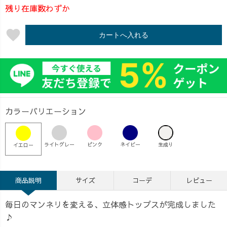
残り在庫数わずか
favorite
カートへ入れる
カラーバリエーション
ライトグレー
ピンク
ネイビー
生成り
イエロー
商品説明
サイズ
コーデ
レビュー
毎日のマンネリを変える、立体感トップスが完成しました
♪