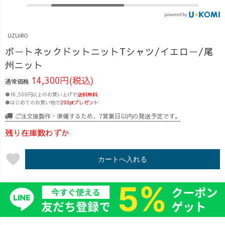
民派アラサー田
あっちが1ヶ月半
製作がスタート
舎モデル4児の母
かけてDIYし
しています✨
のOREOです🤣
た“福利厚生サウ
UZUiROの
UZUiRO
(笑) 先日ご注
ナ”で、モデルシ
変わり染めシリ
文いただいた皆
ョット（？）や
ーズは、 ご注文
ボートネックドットニットTシャツ/イエロー/尾
さま、ありがと
着用動画を撮影
をいただいてか
州ニット
うございます🤭
しました😂 ✔︎
ら1本ずつ染める
14,300円(税込)
通常価格
あっちの変わり
さらっと1枚で残
受注生産。 しか
染めバルーンパ
暑に ✔︎ シャツや
も、柄付けから
●16,500円以上のお買い上げで
送料無料
●はじめてのお買い物で
200ptプレゼント
ンツ、 ただいま
ワンピに重ねて
始まる特別な染
少しずつ染めの
秋レイヤードも
め方なので、 い
ご注文後製作・準備するため、7営業日以内の発送予定です。
仕込みが始まっ
◎ ✔︎ ブラックは
くつもの工程を
残り在庫数わずか
ています🎨✨
数量限定・再販
重ねながら、じ
一点一点、
不可⚠️ 「上手
っくりと仕上げ
favorite
丁寧に染めて仕
くいくまで、と
カートへ入れる
ていきます。
上げますので、
ことんやる！」
🌿 世界にひとつ
首を長〜くして
——これが
だけの染め柄 👖
楽しみにお待ち
UZUiROの社
体型を選ばない
くださいね🦒💓
風。 PDCA？
ゆるキレイなシ
#UZUiRO #田舎
いいえ、私たち
ルエット 💌 作り
暮らし #アラサ
は
手の想いがぎゅ