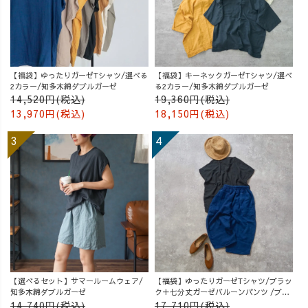
【福袋】ゆったりガーゼTシャツ/選べる
【福袋】キーネックガーゼTシャツ/選べ
2カラー/知多木綿ダブルガーゼ
る2カラー/知多木綿ダブルガーゼ
14,520円(税込)
19,360円(税込)
13,970円(税込)
18,150円(税込)
【選べるセット】サマールームウェア/
【福袋】ゆったりガーゼTシャツ/ブラッ
知多木綿ダブルガーゼ
ク＋七分丈ガーゼバルーンパンツ /ブル
ー
14,740円(税込)
17,710円(税込)