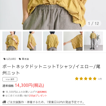
1
/
12
UZUiRO
草木染
ボートネックドットニットTシャツ/イエロー/尾
州ニット
1件
143pt 獲得
14,300円(税込)
通常価格
● 16,500円以上のお買い上げで
送料無料
● はじめてのお買い物で
200ptプレゼント
ご注文後製作・準備するため、7営業日以内の発送予定です。