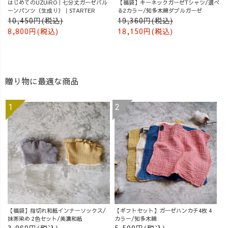
はじめてのUZUiRO｜七分丈ガーゼバル
【福袋】キーネックガーゼTシャツ/選べ
ーンパンツ（生成り）｜STARTER
る2カラー/知多木綿ダブルガーゼ
10,450円(税込)
19,360円(税込)
8,800円(税込)
18,150円(税込)
贈り物に最適な商品
【福袋】指切れ和紙インナーソックス/
【ギフトセット】ガーゼハンカチ4枚 4
抹茶染め 2色セット/美濃和紙
カラー/知多木綿
3,960円(税込)
5,500円(税込)