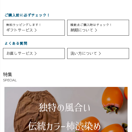
ーママ
PDDDDDDDCA
っと詰まった1本
。 とにかく
お時間をいた
ご購入前に必ずチェック！
「DO！」してみ
だきますが、 そ
無料ラッピングします！
複数点ご購入時はチェック！
て、ダメなら次
の分、届いたと
ギフトサービス ＞
納期について ＞
を考える。 そ
きのときめきは
んな精神で、社
倍増です💓 どう
よくある質問
長あっちはサウ
か、首を長〜く
ナだけじゃな
長〜〜〜くして
お直しサービス ＞
洗い方について ＞
く、 今はおばあ
お待ちください
ちゃん家の物置
🦒
をフルカスタム
#UZUiRO #草木
特集
中。 染めた布を
染め #藍染
SPECIAL
干す専用工場に
するため、壁を
立てて気密性を
高める大工仕事
に没頭していま
す🛠 「本業は社
長？それとも大
工？」と、スタ