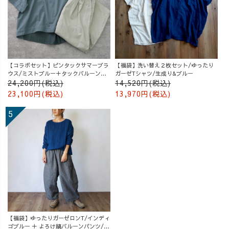
【コラボセット】ピンタックサマーブラ
【福袋】洗い替え２枚セット/ゆったり
ウス/ミストブルー＋タックバルーンパ
ガーゼTシャツ/生成り&ブルー
ンツ/グレージュ
24,200円(税込)
14,520円(税込)
23,100円(税込)
13,970円(税込)
【福袋】ゆったりガーゼロンT/インディ
ゴブルー ＋ よろけ縞バルーンパンツ/グ