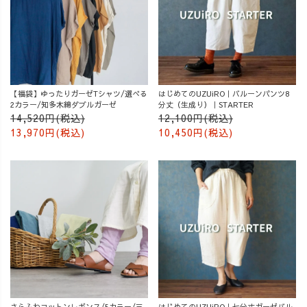
【福袋】ゆったりガーゼTシャツ/選べる
はじめてのUZUiRO｜バルーンパンツ8
2カラー/知多木綿ダブルガーゼ
分丈（生成り）｜STARTER
14,520円(税込)
12,100円(税込)
13,970円(税込)
10,450円(税込)
さらふわコットンレギンス/5カラー/三
はじめてのUZUiRO｜七分丈ガーゼバル