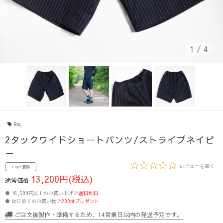
1
/
4
Re;
2タックワイドショートパンツ/ストライプネイビ
ー
レビューを書く
132pt 獲得
13,200円(税込)
通常価格
● 16,500円以上のお買い上げで
送料無料
● はじめてのお買い物で
200ptプレゼント
ご注文後製作・準備するため、14営業日以内の発送予定です。