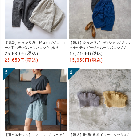
『福袋』ゆったりガーゼロンT/グレー +
【福袋】ゆったりガーゼTシャツ/ブラッ
一本刺し子 バルーンパンツ/生成り
ク＋七分丈ガーゼバルーンパンツ /ブル
ー
25,630円(税込)
17,710円(税込)
23,650円(税込)
15,950円(税込)
【選べるセット】サマールームウェア/
【福袋】指切れ和紙インナーソックス/