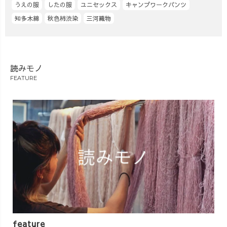
うえの服
したの服
ユニセックス
キャンプワークパンツ
知多木綿
秋色柿渋染
三河織物
読みモノ
FEATURE
feature