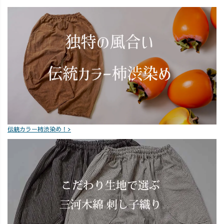
伝統カラー柿渋染め！>