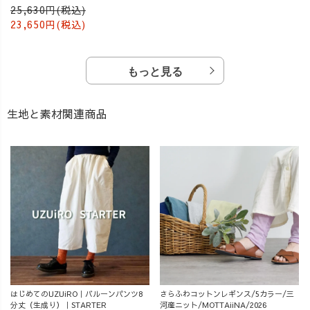
レー
25,630円(税込)
23,650円(税込)
もっと見る
生地と素材関連商品
はじめてのUZUiRO｜バルーンパンツ8
さらふわコットンレギンス/5カラー/三
分丈（生成り）｜STARTER
河産ニット/MOTTAiiNA/2026