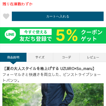
残り在庫数わずか
favorite
カートへ入れる
商品説明
サイズ
コーデ
レビュー
【夏の大人スタイルを格上げする UZUiRO×So_maru】
フォーマルさと快適さを両立した、ピンストライプショー
トパンツ。