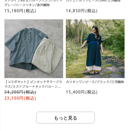
ストライプ8分丈バルーンパンツ/ライト
カジュアルワンピース/UMi/三河織物
グレー/ハーフリネン/泉州織物
15,180円(税込)
14,850円(税込)
【コラボセット】ピンタックサマーブラ
カフタンワンピース/ブラック/三河織物
ウス/ミストブルー＋タックバルーンパ
ンツ/グレージュ
24,200円(税込)
15,400円(税込)
23,100円(税込)
もっと見る