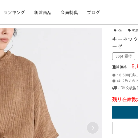
ランキング
新着商品
会員特典
ブログ
Re;
柿
キーネック
ーゼ
96pt 獲得
9,
通常価格
● 16,500
● はじめての
ご注文後製
残り在庫数