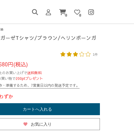
0
0
渋染
ガーゼTシャツ/ブラウン/ヘリンボーンガ
1件
680円(税込)
円以上のお買い上げで
送料無料
お買い物で
200ptプレゼント
作・準備するため、7営業日以内の発送予定です。
わずか
カートへ入れる
favorite
お気に入り