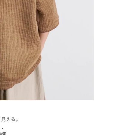
】
て見える。
と、
表情。