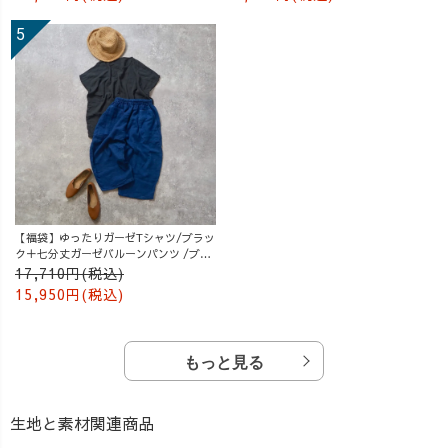
【福袋】ゆったりガーゼTシャツ/ブラッ
ク＋七分丈ガーゼバルーンパンツ /ブル
ー
17,710円(税込)
15,950円(税込)
もっと見る
生地と素材関連商品