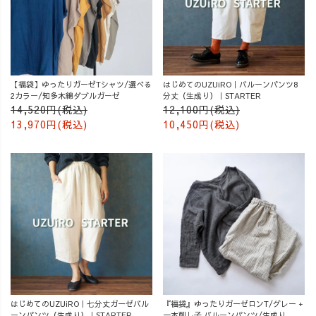
【福袋】ゆったりガーゼTシャツ/選べる
はじめてのUZUiRO｜バルーンパンツ8
2カラー/知多木綿ダブルガーゼ
分丈（生成り）｜STARTER
14,520円(税込)
12,100円(税込)
13,970円(税込)
10,450円(税込)
はじめてのUZUiRO｜七分丈ガーゼバル
『福袋』ゆったりガーゼロンT/グレー +
ーンパンツ（生成り）｜STARTER
一本刺し子 バルーンパンツ/生成り