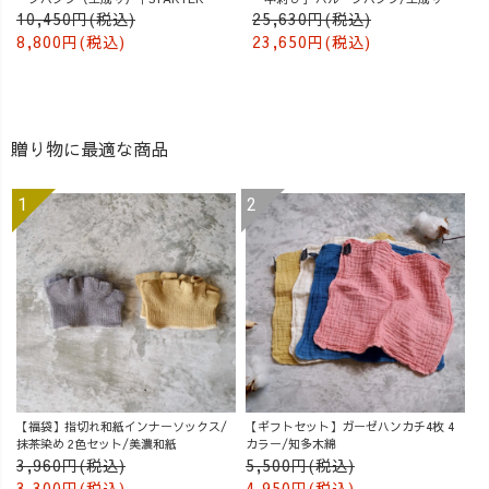
10,450円(税込)
25,630円(税込)
8,800円(税込)
23,650円(税込)
贈り物に最適な商品
【福袋】指切れ和紙インナーソックス/
【ギフトセット】ガーゼハンカチ4枚 4
抹茶染め 2色セット/美濃和紙
カラー/知多木綿
3,960円(税込)
5,500円(税込)
3,300円(税込)
4,950円(税込)