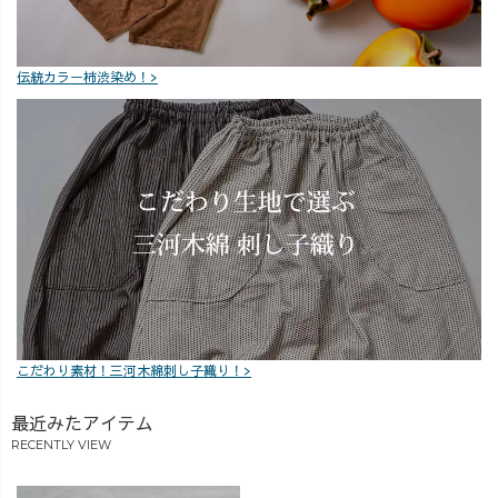
伝統カラー柿渋染め！>
こだわり素材！三河木綿刺し子織り！>
最近みたアイテム
RECENTLY VIEW