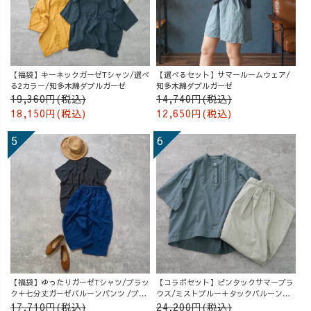
【福袋】キーネックガーゼTシャツ/選べ
【選べるセット】サマールームウェア/
る2カラー/知多木綿ダブルガーゼ
知多木綿ダブルガーゼ
19,360円(税込)
14,740円(税込)
18,150円(税込)
12,650円(税込)
【福袋】ゆったりガーゼTシャツ/ブラッ
【コラボセット】ピンタックサマーブラ
ク＋七分丈ガーゼバルーンパンツ /ブル
ウス/ミストブルー＋タックバルーンパ
ー
ンツ/グレージュ
17,710円(税込)
24,200円(税込)