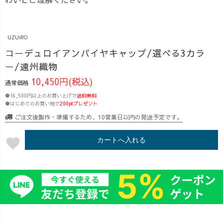
UZUiRO
コーデュロイアンパイヤキャップ/選べる3カラ
ー/遠州織物
10,450円(税込)
通常価格
●16,500円以上のお買い上げで
送料無料
●はじめてのお買い物で
200ptプレゼント
ご注文後製作・準備するため、10営業日以内の発送予定です。
favorite
カートへ入れる