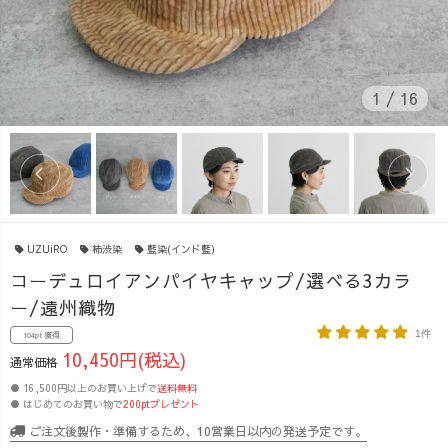
1
/
16
UZUiRO
柿渋染
藍染(インド藍)
コーデュロイアンパイヤキャップ/選べる3カラ
ー/遠州織物
1件
104pt 獲得
10,450円(税込)
通常価格
● 16,500円以上のお買い上げで
送料無料
● はじめてのお買い物で
200ptプレゼント
ご注文後製作・準備するため、10営業日以内の発送予定です。