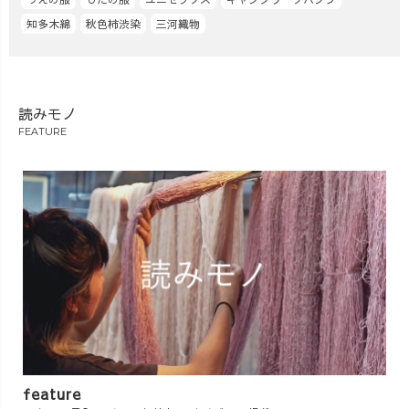
知多木綿
秋色柿渋染
三河織物
読みモノ
FEATURE
feature