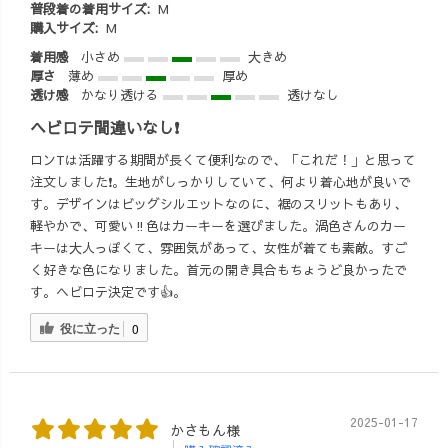
普段着の着用サイズ:
M
本当におすすめ♪
ぜひ履いて欲し
購入サイズ:
M
こんな風に、
いアイテムです
着用感
小さめ
大きめ
お客様のご要望
🤗✨ 生地に
厚さ
薄め
厚め
にお応えして、
は、愛知県豊川
透け感
かなり透ける
透けなし
どんどん商品を
市で織られたジ
生み出していま
ヘビロテ間違いなし❗️
ャガード織のオ
す🤗✨ ぜひ、
リジナルひし形
ロンTは活躍する期間が長くて便利なので、「これだ！」と思って
「こんなの欲し
テキスタイルを
注文しました❗️。生地がしっかりしていて、何より着心地が良いで
いな〜!!」や、
草木染めしてい
す。デザインはビッグシルエットなのに、裾のスリットもあり、
「この色でも作
ます♪ #草木染
軽やかで、可愛い‼️色はカーキーを選びました。渦色さんのカー
って欲しい〜
め #キャンプコ
キーは大人っぽくて、雰囲気があって、女性が着ても素敵。すご
🌈」 などなど、
ーデ #お出かけ
く好きな色になりました。首元の開き具合もちょうど良かったで
みなさんからの
コーデ #子連れ
す。ヘビロテ決定です👍。
たくさんのご要
お出かけ #4児マ
望お待ちしてま
マ #ワーママコ
役に立った
0
ーす!!🤗
ーデ
#UZUiRO #ロンt
コーデ #ユニセ
ックスコーデ #
2025-01-17
かさもん様
秋冬コーデ #ゆ