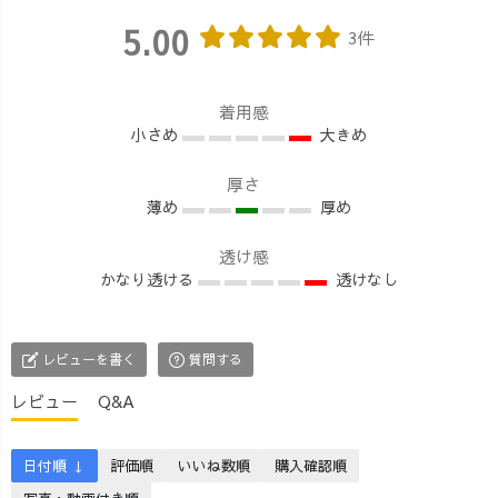
るお声を夏にい
子ども達がいる
レーナー+コーデ
5.00
ただき、やっと
と、お出かけ時
ュロイキャンプ
3件
こさできました
には荷物がもり
ワークパンツ ⑤
ー!!😆🔥 出来あ
もりになるの、
モモンガウール
がりを試着し、
うちだけじゃな
コート ⑥Long一
着用感
開口一番 オ
くて、みんな一
本刺し子バルー
小さめ
大きめ
レオ「...いい!!す
緒ですよね？😂
ンパンツ ⑦カカ
んごく、いい!!
💫 ただでさえ
トすべすべ極暖
厚さ
🤤」 あっち
薄め
たくさん手に持
厚め
ソックス 来週
「どれどれ...い
っているのに、
また一息寒い予
い!!何これ、め
「ママ、はいこ
透け感
報🥶💦 いろんな
かなり透ける
透けなし
ちゃくちゃ、い
れぷれぜんと
方からいただい
い!!😳」 オ
❤️」 なんて、そ
た、レビューを
レオ「だら〜!!
こらへんに転が
ご参照にお買い
(でしょ！)🤤」
ってる松ぼっく
物を楽しんでみ
レビューを書く
質問する
満場一致
りやらお花をく
てはいかがでし
レビュー
Q&A
で、着心地、使
れる娘達😂
ょうか？🤭✨
い勝手共に最高
もらうしかな
#UZUiRO #草木
なロンTが爆誕し
い。 そして、ポ
染め #藍染 #
日付順 ↓
評価順
いいね数順
購入確認順
ました😆🔥笑 生
ケットの中でパ
柿渋染め #カジ
地は通常よりも
リパリに壊れて
ュアルコーデ #