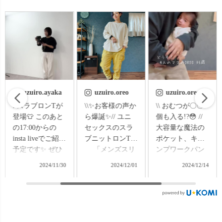
uzuiro.oreo
uzuiro.oreo
uzu.jp
\\✨お客様の声か
\\ おむつが〇〇
1月のレビュー大
ら爆誕✨// ユニ
個も入る!?😳 //
賞ノミネート作
セックスのスラ
大容量な魔法の
品を、もりっと
ブニットロンT
ポケット、キャ
ご紹介♪ 【ご
「メンズスリ
ンプワークパン
紹介アイテム】
ットTシャツが気
ツ✨ こんにち
①ウールショー
2024/12/01
2024/12/14
2025/02/15
に入りすぎて、
は、4児の母
トコート ②スラ
やばいです...ど
OREOです♪ 小学
ブニットロンT
うか、長袖を出
校から、生後2ヶ
③刺し子織ボン
して欲しい!!」
月半のバラエテ
タンパンツ ④タ
そんな嬉しすぎ
ィ豊かな年齢の
ートルネックト