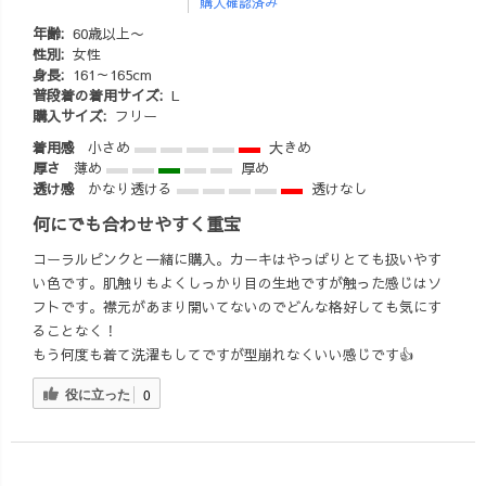
購入確認済み
るカジ #アラサ
ーコーデ #大人
年齢:
60歳以上〜
性別:
女性
カジュアルコー
身長:
161～165cm
デ #柿渋染め #草
普段着の着用サイズ:
L
木染め #藍染
購入サイズ:
フリー
着用感
小さめ
大きめ
厚さ
薄め
厚め
透け感
かなり透ける
透けなし
何にでも合わせやすく重宝
コーラルピンクと一緒に購入。カーキはやっぱりとても扱いやす
い色です。肌触りもよくしっかり目の生地ですが触った感じはソ
フトです。襟元があまり開いてないのでどんな格好しても気にす
ることなく！
もう何度も着て洗濯もしてですが型崩れなくいい感じです👍
役に立った
0