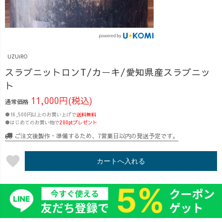
UZUiRO
スラブニットロンT/カーキ/愛知県産スラブニッ
ト
11,000円(税込)
通常価格
●16,500円以上のお買い上げで
送料無料
●はじめてのお買い物で
200ptプレゼント
ご注文後製作・準備するため、7営業日以内の発送予定です。
favorite
カートへ入れる