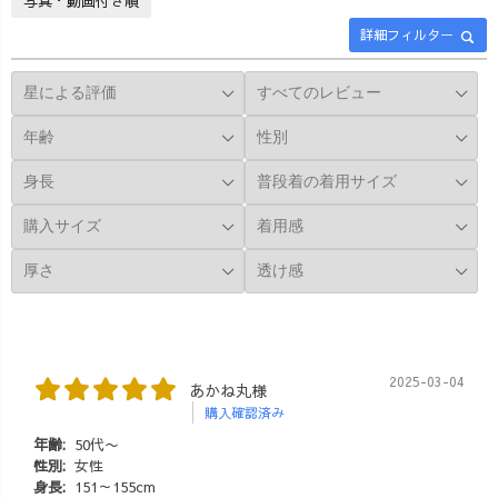
写真・動画付き順
倍のお値段の糸
いるデフォル
温活グッズ
詳細フィルター
を使って、ぼこ
ト。笑 そん
ぼことした風合
な、手一杯なマ
いを出してお
マも、安心して
り、UZUiROオ
お出かけできる
リジナルで愛知
のがこのキャン
県東海市で編ん
プワークパンツ♪
でいただいてい
Sサイズのおむつ
ます♪ あえて、
を詰め込んだ
真っ白に漂白し
ら、なんとま
ないので、キナ
ぁ!! 〇〇個も詰
リの綿カスが残
め込めちゃった
ったナチュラル
よ🤣🔥 これな
な風合いが、最
ら、どれだけ松
高に可愛いです
ぼっくり拾って
2025-03-04
あかね丸様
よ〜🤤❤️ メンズ
きても大丈夫!!
購入確認済み
の方で、ガーゼ
笑 手荷物いっぱ
ロンTが欲しいけ
いのママさんは
年齢:
50代〜
どサイズが...そ
性別:
女性
じめ、アウトド
身長:
151～155cm
んな方、こちら
ア好きな方にも