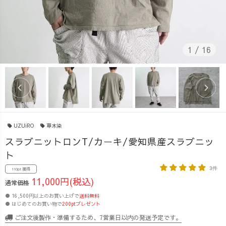
1
/
16
UZUiRO
草木染
スラブニットロンT/カーキ/愛知県産スラブニッ
ト
3件
110pt 獲得
11,000円(税込)
通常価格
● 16,500円以上のお買い上げで
送料無料
● はじめてのお買い物で
200ptプレゼント
ご注文後製作・準備するため、7営業日以内の発送予定です。