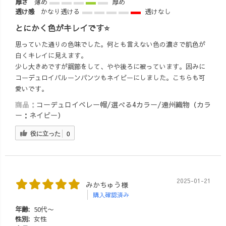
厚さ
薄め
厚め
にお応えして、
届けまでの出来
透け感
かなり透ける
透けなし
どんどん商品を
上がりを待つお
生み出していま
とにかく色がキレイです⭐️
時間も含めて、
す🤗✨ ぜひ、
首を長〜くし
思っていた通りの色味でした。何とも言えない色の濃さで肌色が
「こんなの欲し
て、ワクワクお
白くキレイに見えます。
いな〜!!」や、
待ちいただけた
少し大きめですが調節をして、やや後ろに被っています。因みに
「この色でも作
ら嬉しいです😆
コーデュロイバルーンパンツもネイビーにしました。こちらも可
って欲しい〜
✨ #UZUiRO #
愛いです。
🌈」 などなど、
草木染め #柿渋
商品：
コーデュロイベレー帽/選べる4カラー/遠州織物（カラ
みなさんからの
染め #藍染 #アラ
ー：ネイビー）
たくさんのご要
フォーコーデ
望お待ちしてま
#50代ファッショ
役に立った
0
ーす!!🤗
ン udio
#UZUiRO #ロンt
コーデ #ユニセ
ックスコーデ #
2025-01-21
秋冬コーデ #ゆ
みかちゅう様
るカジ #アラサ
購入確認済み
ーコーデ #大人
年齢:
50代〜
カジュアルコー
性別:
女性
デ #柿渋染め #草