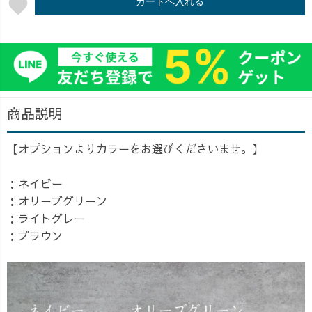
favorite
カートへ入れる
商品説明
【オプションよりカラーをお選びくださいませ。】
：ネイビー
：オリーブグリーン
：ライトグレー
：ブラウン