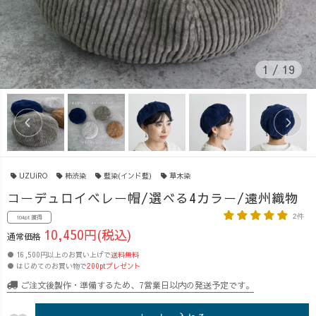
1
/
19
UZUiRO
柿渋染
藍染(インド藍)
草木染
コーデュロイベレー帽/選べる4カラー/遠州織物
2件
104pt 獲得
10,450円(税込)
通常価格
● 16,500円以上のお買い上げで
送料無料
● はじめてのお買い物で
200ptプレゼント
ご注文後製作・準備するため、7営業日以内の発送予定です。