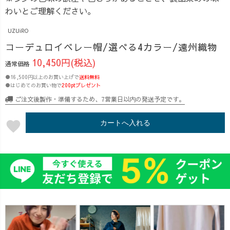
わいとご理解ください。
UZUiRO
コーデュロイベレー帽/選べる4カラー/遠州織物
10,450円(税込)
通常価格
●16,500円以上のお買い上げで
送料無料
●はじめてのお買い物で
200ptプレゼント
ご注文後製作・準備するため、7営業日以内の発送予定です。
favorite
カートへ入れる