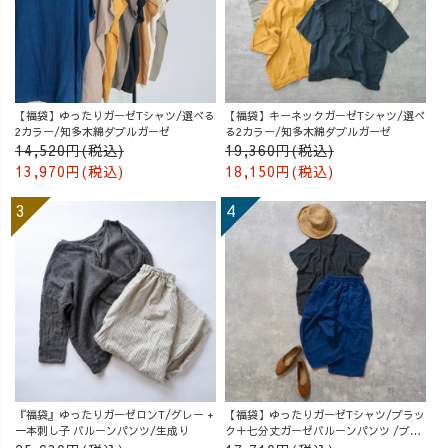
【福袋】ゆったりガーゼTシャツ/選べる
【福袋】キーネックガーゼTシャツ/選べ
2カラー/知多木綿ダブルガーゼ
る2カラー/知多木綿ダブルガーゼ
14,520円(税込)
19,360円(税込)
13,970円(税込)
18,150円(税込)
『福袋』ゆったりガーゼロンT/グレー +
【福袋】ゆったりガーゼTシャツ/ブラッ
一本刺し子 バルーンパンツ/生成り
ク＋七分丈ガーゼバルーンパンツ /ブル
ー