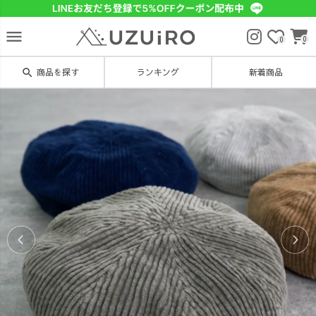
menu
0
0
search
商品を探す
ランキング
新着商品