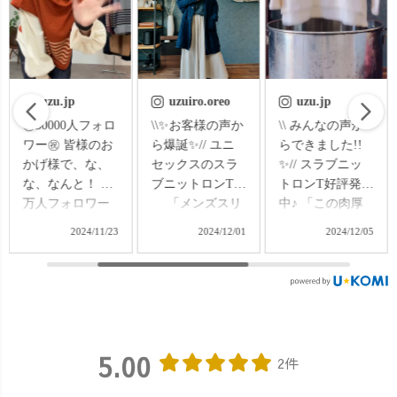
uzuiro.oreo
uzu.jp
uzu.jp
\\✨お客様の声か
\\ みんなの声か
2025年の第一
ら爆誕✨// ユニ
らできました!!
弾！✨目玉企画
セックスのスラ
✨// スラブニッ
大抽選会！🎯//
ブニットロンT
トロンT好評発売
🎊✨2025年の第
「メンズスリ
中♪ 「この肉厚
一弾✨🎊 毎年恒
ットTシャツが気
なTシャツが好き
例の【新春大抽
2024/12/01
2024/12/05
2025/01/18
に入りすぎて、
すぎて、これし
選会】やります
やばいです...ど
か着れない!!是
よ〜！ 今年も運
うか、長袖を出
非とも長袖を出
試しに、ぜひチ
して欲しい!!」
して🥹✨」 とい
ャレンジしてみ
そんな嬉しすぎ
う、熱烈なご要
ませんか？✨ 当
るお声を夏にい
望にお応えして
選すれば、まだ
5.00
ただき、やっと
完成💪🔥 ユニ
まだ冷える季節
2件
こさできました
セックスで、ば
にピッタリな嬉