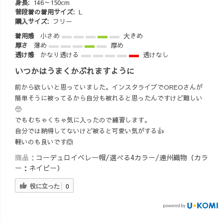
身長:
146～150cm
木染め #藍染
普段着の着用サイズ:
L
購入サイズ:
フリー
着用感
小さめ
大きめ
厚さ
薄め
厚め
透け感
かなり透ける
透けなし
いつかはうまくかぶれますように
前から欲しいと思っていました。インスタライブでOREOさんが
簡単そうに被ってるから自分も被れると思ったんですけど難しい
🥺
でもむちゃくちゃ気に入ったので練習します。
自分では納得してないけど被ると可愛い気がする👍
軽いのも良いです🙆
商品：
コーデュロイベレー帽/選べる4カラー/遠州織物（カラ
ー：ネイビー）
役に立った
0