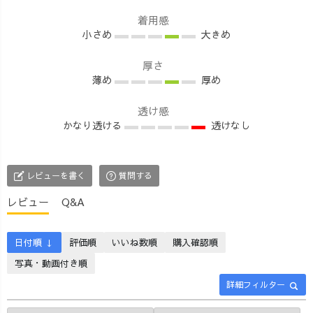
ー!!😆🔥 出来あ
さっと着るだけ
しいアイテムが
がりを試着し、
でゆるっとこな
たくさんお得に
着用感
開口一番 オ
れ感♪ コーデに
GETできるビッ
小さめ
大きめ
レオ「...いい!!す
困ったら、 「と
グチャンス!!🎁
んごく、いい!!
りあえずこれき
抽選会は期間
厚さ
🤤」 あっち
薄め
とけばOK」な、
厚め
限定ですので、
「どれどれ...い
超便利トップス
どうぞお見逃し
い!!何これ、め
🌿 愛知県東
透け感
なく！⚡️ 開催期
かなり透ける
透けなし
ちゃくちゃ、い
海市で丁寧に編
間は、1/18~20の
い!!😳」 オ
んだ、肉厚でボ
23:59までとなっ
レオ「だら〜!!
コボコとした表
ております♪ 皆
(でしょ！)🤤」
情のある
様が、素敵な幸
レビューを書く
質問する
満場一致
UZUiROオリジ
運をGETできま
レビュー
Q&A
で、着心地、使
ナルのスラブニ
すように!!🌿
い勝手共に最高
ットをたっぷり
【ご紹介アイテ
なロンTが爆誕し
使用しています
ム】 ①【福袋】
日付順 ↓
評価順
いいね数順
購入確認順
ました😆🔥笑 生
🤗✨ 肌触り抜群
ストライプハイ
写真・動画付き順
地は通常よりも
なので春秋は1枚
ネックニットト
倍のお値段の糸
で、冬は上にト
ップス/選べる2
詳細フィルター
を使って、ぼこ
レーナーやアウ
カラー ②12月レ
ぼことした風合
ターで重ね着を
ビュー大賞、ノ