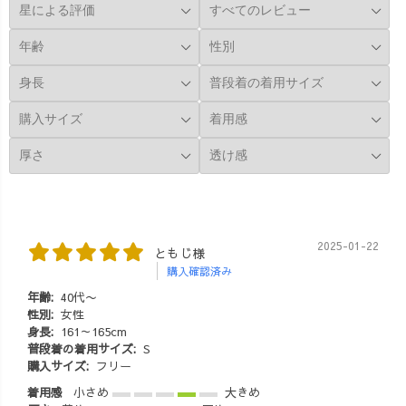
いを出してお
楽しんでみてね
ミネート商品
り、UZUiROオ
😆🌿 UZUiRO
#運試し #抽選 #
リジナルで愛知
では、なるべく
お得にゲット #
県東海市で編ん
環境に負荷をか
ジャンパースカ
でいただいてい
けないよう、植
ート #草木染
ます♪ あえて、
物染料を使用し
め #藍染 #柿
真っ白に漂白し
ご注文いただい
渋染め
ないので、キナ
てから、1着1着
リの綿カスが残
UZUiRO Factory
ったナチュラル
で染色していま
な風合いが、最
す♪ お届けにお
高に可愛いです
時間頂戴します
2025-01-22
ともじ様
よ〜🤤❤️ メンズ
が、 「首を長〜
購入確認済み
の方で、ガーゼ
くして待ってい
ロンTが欲しいけ
ます🦒」 と、た
年齢:
40代〜
どサイズが...そ
性別:
女性
くさんのお客様
身長:
161～165cm
んな方、こちら
から温かいメッ
普段着の着用サイズ:
S
本当におすすめ♪
セージをいただ
購入サイズ:
フリー
こんな風に、
いています🤭🫧
着用感
小さめ
大きめ
お客様のご要望
ご注文からお