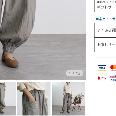
無料ラッピン
ギフトサー
商品ケア・サ
よくある質
お直しサー
1
/
13