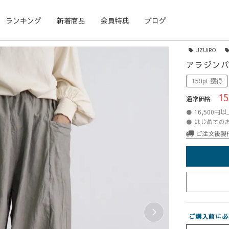
ランキング
新着商品
会員特典
ブログ
UZUiRO
アラジンパ
159pt 獲得
15
通常価格
● 16,500
● はじめての
ご注文後製
ご購入前に必