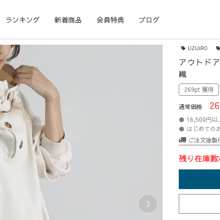
ランキング
新着商品
会員特典
ブログ
UZUiRO
アウトドア
織
269pt 獲得
26
通常価格
● 16,500
● はじめての
ご注文後製
残り在庫数