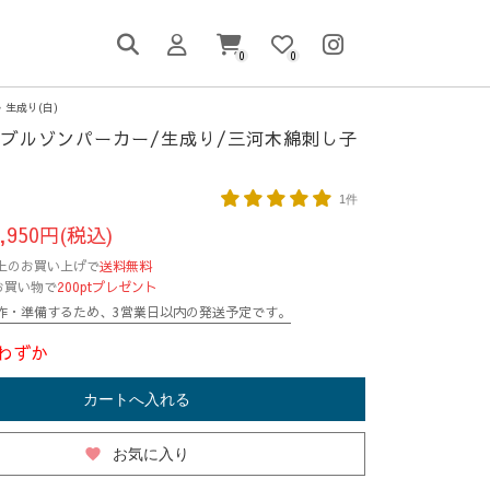
0
0
生成り(白)
ブルゾンパーカー/生成り/三河木綿刺し子
1件
,950円(税込)
円以上のお買い上げで
送料無料
お買い物で
200ptプレゼント
作・準備するため、3営業日以内の発送予定です。
わずか
カートへ入れる
favorite
お気に入り