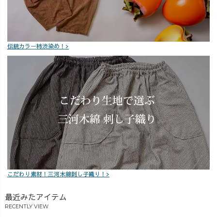
伝統カラー柿渋染め！>
こだわり素材！三河木綿刺し子織り！>
最近みたアイテム
RECENTLY VIEW