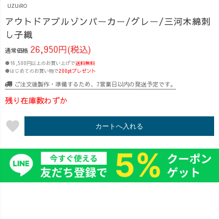
UZUiRO
アウトドアブルゾンパーカー/グレー/三河木綿刺
し子織
26,950円(税込)
通常価格
●16,500円以上のお買い上げで
送料無料
●はじめてのお買い物で
200ptプレゼント
ご注文後製作・準備するため、7営業日以内の発送予定です。
残り在庫数わずか
favorite
カートへ入れる