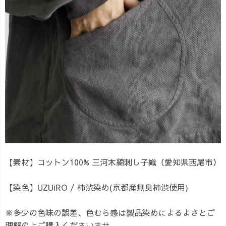
【素材】コットン100% 三河木綿刺し子織（愛知県西尾市）
【染色】UZUiRO / 柿渋染め(京都産無臭柿渋使用)
※多少の色味の誤差、色むら感は製品染めによるよさとご
理解の上ご購入くださいませ。