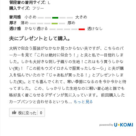
普段着の着用サイズ:
L
購入サイズ:
フリー
着用感
小さめ
大きめ
厚さ
薄め
厚め
透け感
かなり透ける
透けなし
夫にプレゼントとして購入。
大柄で似合う服装がなかなか見つからない夫ですが、こちらのパ
ーカーを見て「これは絶対に似合う！」と夫と私で一目惚れしま
した。しかも大好きな刺し子織りの生地！これはもう買うしかな
い(笑)！ 「この前もウズイロさんで服買ったしなー💦」と夫が購
入を悩んでいたので「じゃあ私が買ったる！」とプレゼントしま
した(笑)。とても喜んでくれて、寒い季節になるのを今か今かと待
ってました。 この、しっかりした生地なのに軽い着心地と誰でも
格好良く着こなせるデザインが気に入っています。 前回購入した
カーブパンツと合わせるといつも...
もっと見る
役に立った
0