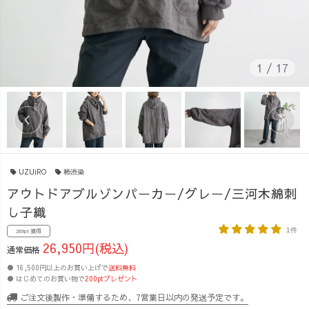
1
/
17
UZUiRO
柿渋染
アウトドアブルゾンパーカー/グレー/三河木綿刺
し子織
1件
269pt 獲得
26,950円(税込)
通常価格
● 16,500円以上のお買い上げで
送料無料
● はじめてのお買い物で
200ptプレゼント
ご注文後製作・準備するため、7営業日以内の発送予定です。