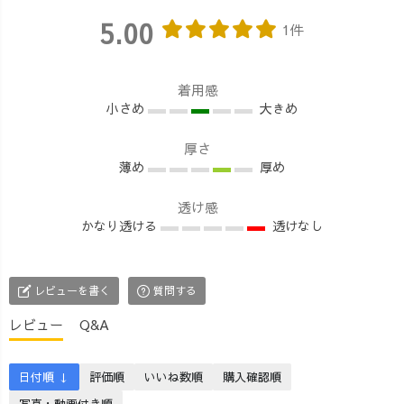
5.00
1件
着用感
小さめ
大きめ
厚さ
薄め
厚め
透け感
かなり透ける
透けなし
レビューを書く
質問する
レビュー
Q&A
日付順 ↓
評価順
いいね数順
購入確認順
写真・動画付き順