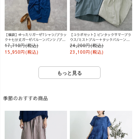
【福袋】ゆったりガーゼTシャツ/ブラッ
【コラボセット】ピンタックサマーブラ
ク＋七分丈ガーゼバルーンパンツ /ブル
ウス/ミストブルー＋タックバルーンパ
ー
ンツ/グレージュ
17,710円(税込)
24,200円(税込)
15,950円(税込)
23,100円(税込)
もっと見る
季節のおすすめ商品