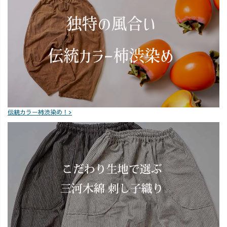
コーデ #草木染
コーデ #草木染
め #藍染 #遠州織
め #藍染 #遠州織
物 #妊婦コーデ #
物 #妊婦コーデ #
ワーママコーデ
ワーママコーデ
伝統カラー柿渋染め！>