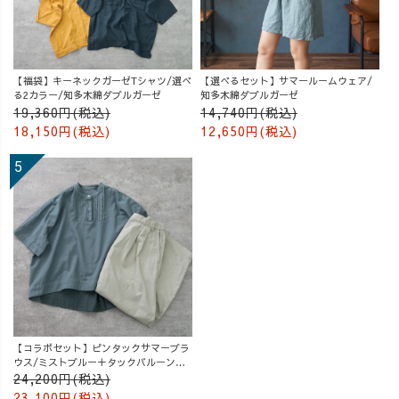
【福袋】キーネックガーゼTシャツ/選べ
【選べるセット】サマールームウェア/
る2カラー/知多木綿ダブルガーゼ
知多木綿ダブルガーゼ
19,360円(税込)
14,740円(税込)
18,150円(税込)
12,650円(税込)
【コラボセット】ピンタックサマーブラ
ウス/ミストブルー＋タックバルーンパ
ンツ/グレージュ
24,200円(税込)
23,100円(税込)