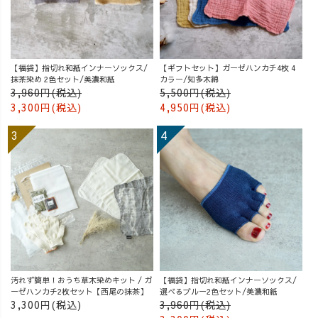
【福袋】指切れ和紙インナーソックス/
【ギフトセット】ガーゼハンカチ4枚 4
抹茶染め 2色セット/美濃和紙
カラー/知多木綿
3,960円(税込)
5,500円(税込)
3,300円(税込)
4,950円(税込)
汚れず簡単！おうち草木染めキット / ガ
【福袋】指切れ和紙インナーソックス/
ーゼハンカチ2枚セット【西尾の抹茶】
選べるブルー2色セット/美濃和紙
3,300円(税込)
3,960円(税込)