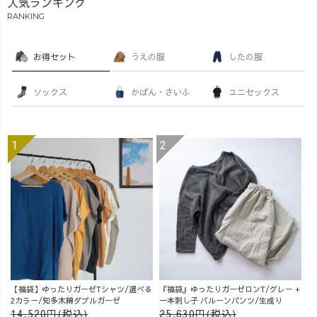
人気ランキング
RANKING
お得セット
うえの服
したの服
ソックス
かばん・さいふ
ユニセックス
【福袋】ゆったりガーゼTシャツ/選べる
『福袋』ゆったりガーゼロンT/グレー +
2カラー/知多木綿ダブルガーゼ
一本刺し子 バルーンパンツ/生成り
14,520円(税込)
25,630円(税込)