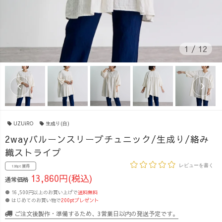
1
/
12
UZUiRO
生成り(白)
2wayバルーンスリーブチュニック/生成り/絡み
織ストライプ
レビューを書く
138pt 獲得
13,860円(税込)
通常価格
● 16,500円以上のお買い上げで
送料無料
● はじめてのお買い物で
200ptプレゼント
ご注文後製作・準備するため、3営業日以内の発送予定です。