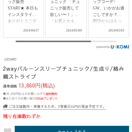
ュニック 「チュ
ッフコーデ〉
ュニック 「チュ
ニック販売して
GW、いかがお過
ニック販売して
欲しい〜！」
ごしですか？🌼
欲しい〜！」
「お尻とかも、
明日からはもっ
「お尻とかも、
体型カバーでき
と暑くなるみた
体型カバーでき
2024/05/09
2024/05/03
2024/05/09
るやつ欲しいで
いなので 気をつ
るやつ欲しいで
す！」 と、たく
けてお過ごしく
す！」 と、たく
さんのお客様か
ださい♩ ぽわん
さんのお客様か
らご要望いただ
とした袖が可愛
らご要望いただ
UZUiRO
き、デザイン部
い 2wayバルーン
き、デザイン部
で考えて出来上
スリーブチュニ
で考えて出来上
2wayバルーンスリーブチュニック/生成り/絡み
がりました！
ックのご紹介で
がりました！
織ストライプ
2wayバルーンス
す✨✨ 前後どち
2wayバルーンス
13,860円(税込)
通常価格
リーブチュニッ
らでも着られ
リーブチュニッ
ク >> ・前でも
て、 気分や雰囲
ク >> ・前でも
●16,500円以上のお買い上げで
送料無料
●はじめてのお買い物で
200ptプレゼント
後ろでも2way仕
気に合わせて変
後ろでも2way仕
様 ・ギャザーで
えられるのも お
様 ・ギャザーで
ご注文後製作・準備するため、3営業日以内の発送予定です。
ふわっと体型カ
得で嬉しいポイ
ふわっと体型カ
残り在庫数わずか
バー ・袖のボリ
ントです◎ 私も
バー ・袖のボリ
ュームで華奢み
買おうか迷って
ュームで華奢み
favorite
え効果 生地に
います...！何色
カートへ入れる
え効果 生地に