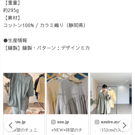
【重量】
約295g
【素材】
コットン100% / カラミ織り（静岡県）
●生産情報
【縫製】縫製・パターン：デザインミカ
uzu.jp
uzuiro.ayaka
uzu.jp
⭐︎NEW⭐︎待望のチ
. 〈152cmのスタ
⭐︎NEW⭐︎待望のチ