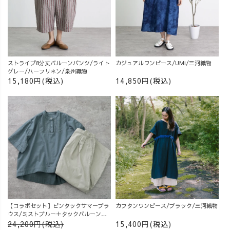
ストライプ8分丈バルーンパンツ/ライト
カジュアルワンピース/UMi/三河織物
グレー/ハーフリネン/泉州織物
15,180円(税込)
14,850円(税込)
【コラボセット】ピンタックサマーブラ
カフタンワンピース/ブラック/三河織物
ウス/ミストブルー＋タックバルーンパ
ンツ/グレージュ
24,200円(税込)
15,400円(税込)