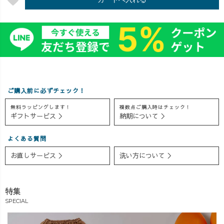
は、静岡県浜松
にしようか
は、静岡県浜松
市の絡み織とい
な〜〜♩ 着用ア
市の絡み織とい
う技術が使われ
イテムは プロフ
う技術が使われ
たストライプ生
ィールリンクよ
たストライプ生
地をたっぷり使
りご覧いただけ
地をたっぷり使
用しています♪
ます ▷▷▷
用しています♪
胸元や袖の内側
uzuiro.ayaka
胸元や袖の内側
をあえて横向き
#uzuiro
をあえて横向き
ご購入前に必ずチェック！
にとって、ちょ
#uzuirocode
にとって、ちょ
無料ラッピングします！
複数点ご購入時はチェック！
っぴりアクセン
#uzuiroリクエス
っぴりアクセン
ギフトサービス ＞
納期について ＞
トと遊び心をIN⭐︎
ト #uzuirostaff #
トと遊び心をIN⭐︎
春夏はもちろ
大人コーデ #マ
春夏はもちろ
よくある質問
ん、秋冬も重ね
マコーデ #20代
ん、秋冬も重ね
着で楽しんでい
コーデ #30代コ
着で楽しんでい
お直しサービス ＞
洗い方について ＞
ただけますよ〜
ーデ #低身長コ
ただけますよ〜
🤗✨
ーデ #152cmコー
🤗✨
#uzuirocode #大
デ #ロンT #春コ
#uzuirocode #大
特集
人カジュアルコ
ーデ #草木染め #
人カジュアルコ
SPECIAL
ーデ #チュニッ
藍染め #染め体
ーデ #チュニッ
クコーデ #春夏
験 #西尾市
クコーデ #春夏