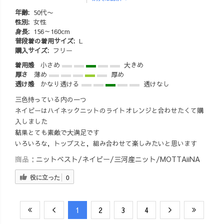
年齢:
50代〜
性別:
女性
身長:
156～160cm
普段着の着用サイズ:
L
購入サイズ:
フリー
着用感
小さめ
大きめ
厚さ
薄め
厚め
透け感
かなり透ける
透けなし
三色持っている内の一つ
ネイビーはハイネックニットのライトオレンジと合わせたくて購
入しました
結果とても素敵で大満足です
いろいろな，トップスと，組み合わせて楽しみたいと思います
商品：
ニットベスト/ネイビー/三河産ニット/MOTTAiiNA
役に立った
0
​1
​2
​3
​4