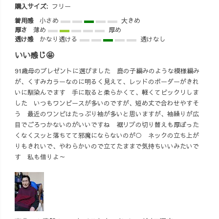
早い!!🔥 「いい
購入サイズ:
フリー
ないいなぁ〜😆
着用感
小さめ
大きめ
✨」 と、社長に
厚さ
薄め
厚め
おねだりしてみ
透け感
かなり透ける
透けなし
る。笑 さ
いい感じ🤩
て、お好み焼き
食べて帰るぞ〜
91歳母のプレゼントに選びました 鹿の子編みのような模様編み
🐙🐙✨
が、くすみカラーなのに明るく見えて、レッドのボーダーがきれ
#uzuiro #展示会 #
いに馴染んでます 手に取ると柔らかくて、軽くてビックリしま
ニットベストコ
した いつもワンピースが多いのですが、短め丈で合わせやすそ
ーデ #冬コーデ #
う 最近のワンピはたっぷり袖が多いと思いますが、袖繰りが広
ワーママコーデ
目でごろつかないのがいいですね 裾リブの切り替えも厚ぼった
#アラサーママ #
くなくスッと落ちてて邪魔にならないのが○ ネックの立ち上が
アラサーファッ
りもきれいで、やわらかいので立てたままで気持ちいいみたいで
ション #4人のマ
す 私も借りよ～
マ