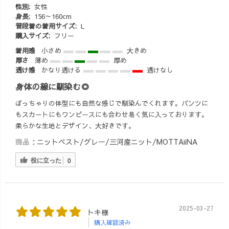
性別:
女性
身長:
156～160cm
普段着の着用サイズ:
L
購入サイズ:
フリー
着用感
小さめ
大きめ
厚さ
薄め
厚め
透け感
かなり透ける
透けなし
身体の線に馴染む◎
ぽっちゃりの体型にも自然な感じで馴染んでくれます。パンツに
もスカートにもワンピースにも合わせ易く気に入っております。
柔らかな生地とデザイン、大好きです。
商品：
ニットベスト/グレー/三河産ニット/MOTTAiiNA
役に立った
0
2025-03-27
トキ様
購入確認済み