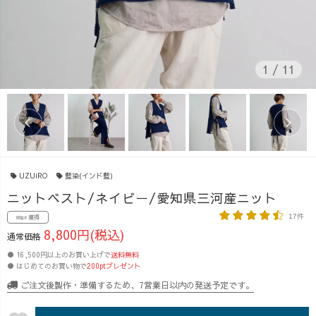
1
/
11
UZUiRO
藍染(インド藍)
ニットベスト/ネイビー/愛知県三河産ニット
17件
88pt 獲得
8,800円(税込)
通常価格
● 16,500円以上のお買い上げで
送料無料
● はじめてのお買い物で
200ptプレゼント
ご注文後製作・準備するため、7営業日以内の発送予定です。