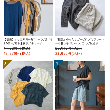
【福袋】ゆったりガーゼTシャツ/選べる
『福袋』ゆったりガーゼロンT/グレー +
2カラー/知多木綿ダブルガーゼ
一本刺し子 バルーンパンツ/生成り
14,520円(税込)
25,630円(税込)
13,970円(税込)
23,650円(税込)