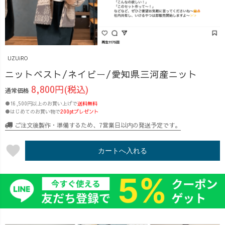
UZUiRO
ニットベスト/ネイビー/愛知県三河産ニット
8,800円(税込)
通常価格
●16,500円以上のお買い上げで
送料無料
●はじめてのお買い物で
200ptプレゼント
ご注文後製作・準備するため、7営業日以内の発送予定です。
favorite
カートへ入れる