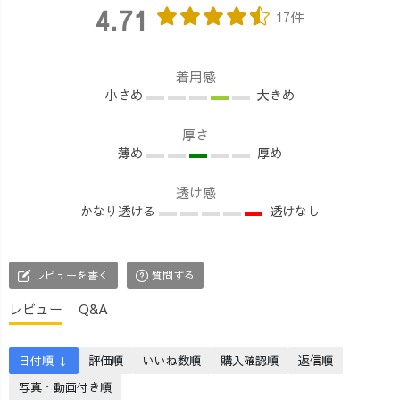
テムも今からの
く、 軽量なので
ットベストに、
4.71
17件
秋〜春先まで、
重ね着しても肩
ハイネックとノ
ずっと使えるア
が凝る心配もな
ーカラージャケ
イテムとなって
いのが かなーー
ットでブルーコ
着用感
まーす🤗✨ 明日
り嬉しいポイン
ーデ♪ 柄に柄を
小さめ
大きめ
のインスタライ
トです◎ パンツ
合わせて、がら
ブは17:00-です★
でもスカート、
がら女子で行っ
厚さ
お間違いなく〜
ワンピースでも
てきました🤣🌈
薄め
厚め
🤗 #uzuiro
何にでも相性ぴ
家を出る前に
#uzuirocode #ガ
ったりなので、
支度していたと
透け感
ーゼワンピース
いつもコーディ
ころ、 「そのベ
かなり透ける
透けなし
#秋ワンピ #秋ワ
ネートにぜひプ
スト、素敵！
ンピース #秋冬
ラスしてみてく
UZUiROのやつ
コーデ #ベスト
ださい✨ #uzuiro
なの？✨」 と、
レビューを書く
質問する
コーデ #セット
#uzuirocode #ニ
義母👵 欲しそう
アップコーデ #
ットベスト #ボ
だったので1つプ
レビュー
Q&A
大人カジュアル
ーダー #秋冬コ
レゼント😆🎁 私
#アラサーファッ
ーデ #低身長コ
みたいな30代は
ション
ーデ #草木染め #
もちろんです
日付順 ↓
評価順
いいね数順
購入確認順
返信順
藍染め
が、世代の違う
写真・動画付き順
方にも喜んでい