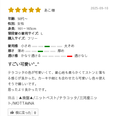
2025-09-10
あこ様
年齢:
50代〜
性別:
女性
身長:
161～165cm
普段着の着用サイズ:
L
購入サイズ:
フリー
着用感
小さめ
大きめ
厚さ
薄め
厚め
透け感
かなり透ける
透けなし
すごい可愛い^_^
テラコッタの色が可愛いくて、着心地も柔らかくてストンと落ち
る感じが良かった。カーキや紺とも合わせたら可愛いし色々使え
そうで嬉しいです。
思ったより良かったです。
商品：
▲廃盤▲/ニットベスト/テラコッタ/三河産ニッ
ト/MOTTAiiNA
役に立った
0