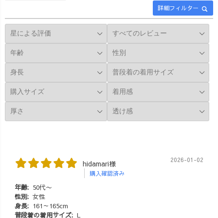
詳細フィルター
ただけるって、
すごく光栄で嬉
しかったです😆
✨ 大阪の展
示会では、最新
の機械がいっぱ
い!! 見れば見る
ほど、 「アレも
良い！コレも良
い！そして、値
段！😂笑」 でし
た😂 は〜〜裁断
機素敵すぎた。
これがあれば、
誰でも裁断でき
2026-01-02
hidamari様
るから、スタッ
購入確認済み
フのみんながす
年齢:
50代〜
っごく楽になる
性別:
女性
し、綺麗にしあ
身長:
161～165cm
がるし、何より
普段着の着用サイズ:
L