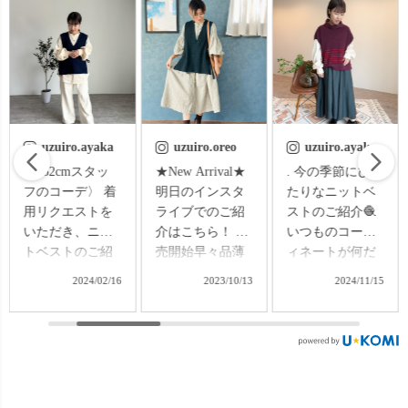
uzuiro.oreo
uzuiro.ayaka
uzuiro.oreo
★New Arrival★
. 今の季節にぴっ
🐙大阪の展示会
明日のインスタ
たりなニットベ
へGO!!🐙 今日は
ライブでのご紹
ストのご紹介🧶
お休みの日なの
介はこちら！ 販
いつものコーデ
で、裁断機の
売開始早々品薄
ィネートが何だ
CADCAMを見
状態になってい
か物足りないと
に、大阪の展示
2023/10/13
2024/11/15
2024/11/28
る、人気のガー
き、 1枚レイヤ
会へ💪🔥 SDGsな
ゼシャツワンピ
ードするだけ
アップサイクル
ースと、ニット
で、 一気にこな
企画の、
ベスト&パンツ
れ感を演出でき
MOTTAiiNAシリ
のセットアップ
るアイテムです
ーズで作った、
販売♪ どのアイ
✨ 肌触りも良
ボーダー柄のニ