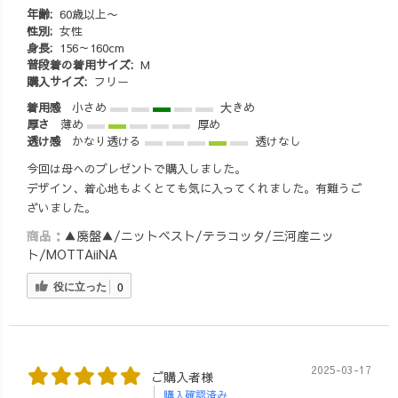
年齢:
60歳以上〜
性別:
女性
身長:
156～160cm
普段着の着用サイズ:
M
購入サイズ:
フリー
着用感
小さめ
大きめ
厚さ
薄め
厚め
透け感
かなり透ける
透けなし
今回は母へのプレゼントで購入しました。
デザイン、着心地もよくとても気に入ってくれました。有難うご
ざいました。
商品：
▲廃盤▲/ニットベスト/テラコッタ/三河産ニッ
ト/MOTTAiiNA
役に立った
0
2025-03-17
ご購入者様
購入確認済み