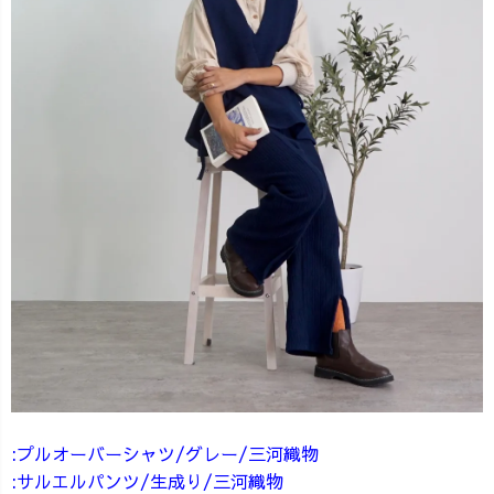
:プルオーバーシャツ/グレー/三河織物
:サルエルパンツ/生成り/三河織物