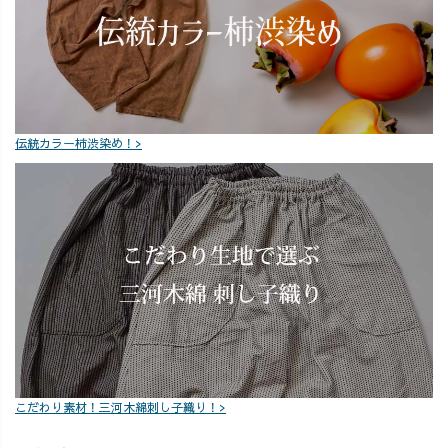
伝統カラー柿渋染め！>
こだわり素材！三河木綿刺し子織り！>