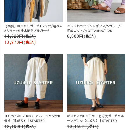
【福袋】ゆったりガーゼTシャツ/選べる
さらふわコットンレギンス/5カラー/三
2カラー/知多木綿ダブルガーゼ
河産ニット/MOTTAiiNA/2026
14,520円(税込)
6,600円(税込)
13,970円(税込)
はじめてのUZUiRO｜バルーンパンツ8
はじめてのUZUiRO｜七分丈ガーゼバル
分丈（生成り）｜STARTER
ーンパンツ（生成り）｜STARTER
12,100円(税込)
10,450円(税込)