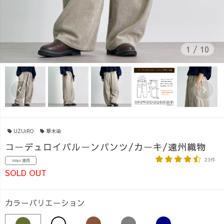
1
/
10
UZUiRO
草木染
コーデュロイバルーンパンツ/カーキ/遠州織物
23件
168pt 獲得
SOLD OUT
カラーバリエーション