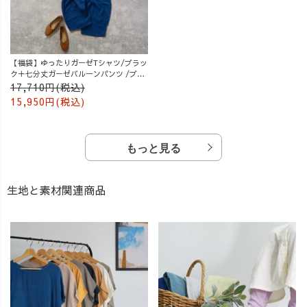
【福袋】ゆったりガーゼTシャツ/ブラッ
ク＋七分丈ガーゼバルーンパンツ /ブル
ー
17,710円(税込)
15,950円(税込)
もっと見る
生地と素材関連商品