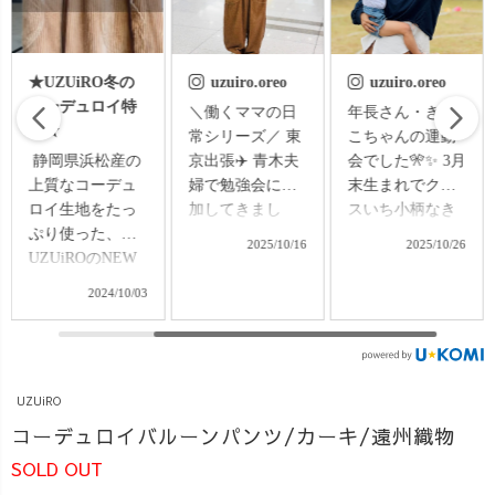
o.oreo
★UZUiRO冬の
uzuiro.oreo
uzuiro.o
コーデュロイ特
ライブ
＼働くママの日
年長さん・
集★
7:00〜
常シリーズ／ 東
こちゃんの
す🤗✨
静岡県浜松産の
京出張✈️ 青木夫
会でした🎌
イブ紹
上質なコーデュ
婦で勉強会に参
末生まれで
ら〜！
ロイ生地をたっ
加してきまし
スいち小柄
ガーゼの
ぷり使った、
た！ 仕事を通し
なこちゃん
2023/10/06
2025/10/16
202
クガー
UZUiROのNEW
て、自分の知ら
だまだよち
(愛知県
コーデュロイシ
ない世界を知れ
感が残るけ
2024/10/03
) 古いシ
リーズ✨ この秋
るのって、 本当
——なんと
機で織
冬人気のコーデ
にありがたい時
けっこで1位
た、ふ
ュロイバルーン
間。 UZUiROで
✨ いつのまに
ガーゼ
パンツと、コー
働く中で、ずっ
か、たくま
UZUiRO
がたま
デュロイキャン
とモヤモヤして
成長してい
♥️ 今
プワークパンツ
いた部分が ひと
とにびっく
コーデュロイバルーンパンツ/カーキ/遠州織物
中の、
でコーデしてみ
つスッキリと晴
「できた！
SOLD OUT
ロイバ
ました♪ 着方
れました🌈 同じ
積み重ねが