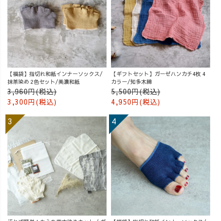
【福袋】指切れ和紙インナーソックス/
【ギフトセット】ガーゼハンカチ4枚 4
抹茶染め 2色セット/美濃和紙
カラー/知多木綿
3,960円(税込)
5,500円(税込)
3,300円(税込)
4,950円(税込)