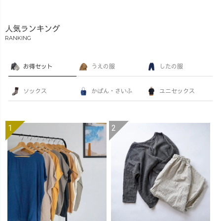
人気ランキング
RANKING
お得セット
うえの服
したの服
ソックス
かばん・さいふ
ユニセックス