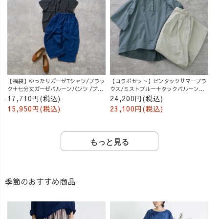
【福袋】ゆったりガーゼTシャツ/ブラッ
【コラボセット】ピンタックサマーブラ
ク＋七分丈ガーゼバルーンパンツ /ブル
ウス/ミストブルー＋タックバルーンパ
ー
ンツ/グレージュ
17,710円(税込)
24,200円(税込)
15,950円(税込)
23,100円(税込)
もっと見る
季節のおすすめ商品