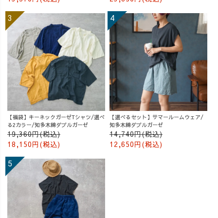
ーナー #カポッ
クシャツ #コー
デュロイパンツ
#出張コーデ #マ
マのリアルライ
フ #カラーミー
ブートキャンプ
【福袋】キーネックガーゼTシャツ/選べ
【選べるセット】サマールームウェア/
る2カラー/知多木綿ダブルガーゼ
知多木綿ダブルガーゼ
19,360円(税込)
14,740円(税込)
18,150円(税込)
12,650円(税込)