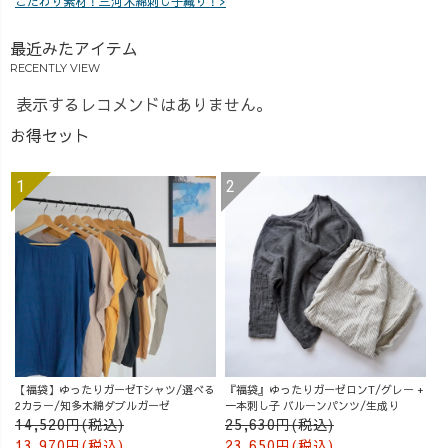
こだわり素材！三河木綿刺し子織り！>
“仕事も子育ても
楽しみたい”と思
最近みたアイテム
える今が、 いち
RECENTLY VIEW
ばん幸せかもし
れません☺️❤️
表示するレコメンドはありません。
企画してくれ
お得セット
た、カラーミー
ブートキャンプ
スタッフ様、あ
りがとうござい
ました✨
#UZUiRO #ウズ
イロ #働くママ
#4児ママ #ワー
ママの日常 #共
働き夫婦 #ブラ
ンドマネージャ
ー #おしゃれマ
【福袋】ゆったりガーゼTシャツ/選べる
『福袋』ゆったりガーゼロンT/グレー +
2カラー/知多木綿ダブルガーゼ
一本刺し子 バルーンパンツ/生成り
マ #秋コーデ #ド
14,520円(税込)
25,630円(税込)
ローコードトレ
13,970円(税込)
23,650円(税込)