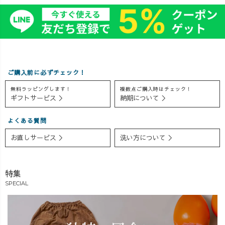
ンツと
で、男女問わず
志を持つブラン
ゃんと自信
した♪
使えるアイテム
ドさんたちとも
ってるんだ
いすぎ
ばかり😎🔥 「パ
交流できて、 刺
そして今年
♥️ コー
ートナーとシェ
激もいっぱい。
昨年の反省
は、静
アしてまーす♪」
やっぱり「学
かして〈あ
産！ 肉
なんて声も良く
び」って、パワ
か対策〉も
にぴっ
聞きますよ〜😆
ーをくれるなぁ
ちり◎ 👔
ご購入前に必ずチェック！
ックリ
#大人シンプルコ
と実感。 そし
にドローコ
無料ラッピングします！
複数点ご購入時はチェック！
仕上が
ーデ #冬コー
て… そのまま新
トレーナー
ギフトサービス ＞
納期について ＞
ーす✨
デ #冬服コー
幹線ダッシュで
ね 👖コー
、キー
デ #カジュアル
西尾へ💨 今夜は
イバルーン
よくある質問
ーゼロ
コーデ #細見え
4人の子どもっち
ツの下にお
ャマとし
コーデ #パンツ
の寝かしつけミ
ったかレギ
お直しサービス ＞
洗い方について ＞
ちゃ気
コーデ #162cm
ッション😂 ママ
🧥アウタ
て快眠
コーデ #ショー
業も仕事も、ど
ラスして完
ます☺️
トヘアコーデ #
っちも全力で！
防寒スタイ
特集
くてか
ショートヘア女
▽ Today’s code
✨ おかげ
SPECIAL
ジャマ
子 #uzuiro
🖤 ドローコード
ず見守れま
方に
#uzuirocode #休
トレーナー／ブ
た！笑 
すめで
日コーデ #お出
ラック 🤍 カポッ
来週は上の
#カジュア
掛けコーデ #大
クショートシャ
の運動会！