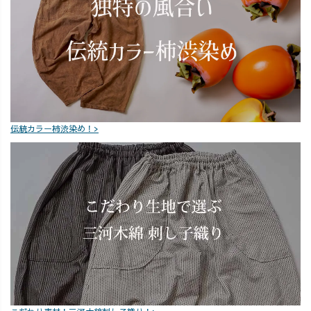
 #ラフ
人カジュアル#大
ツ／生成り 🤎 コ
は、母も全
#大人カ
人可愛い #ゆっ
ーデュロイバル
走です🏃‍♀️
 #アラ
たりコーデ #リ
ーンパンツ／ブ
#UZUiRO 
デ #大
ラックスコーデ
ラウン 朝晩の
イロ #ママ
 #大人
気温差がある日
デ #運動会
ーデ #
は、 「脱ぎ着で
デ #子ども
 #もこ
温度調節できる
長 #ドロー
ャマ #
コーデ」が最強
ドトレーナー
伝統カラー柿渋染め！>
デ #こ
です🙆‍♀️ 講義中は
コーデュロ
ラー
シャツ1枚、夜は
ルーンパンツ
トレーナー重ね
秋の重ね着
て防寒バッチリ
#UZUiRO
✨ 義父母が本
暮らし
当に助けてくれ
るから、なんと
かまわっていま
す。 いつも、本
当にありがとう
😍✨ どたばた
な毎日だけど、