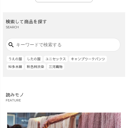
検索して商品を探す
SEARCH
search
うえの服
したの服
ユニセックス
キャンプワークパンツ
知多木綿
秋色柿渋染
三河織物
読みモノ
FEATURE