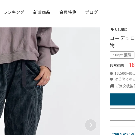
ランキング
新着商品
会員特典
ブログ
UZUiRO
コーデュロ
物
168pt 獲得
16
通常価格
● 16,500
● はじめての
ご注文後製
ご購入前に必