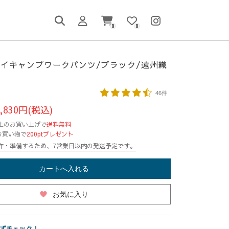
0
0
イキャンプワークパンツ/ブラック/遠州織
46件
,830円(税込)
円以上のお買い上げで
送料無料
お買い物で
200ptプレゼント
作・準備するため、7営業日以内の発送予定です。
カートへ入れる
favorite
お気に入り
ずチェック！