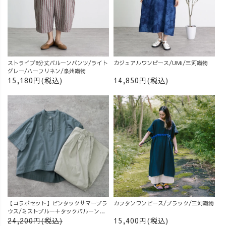
ストライプ8分丈バルーンパンツ/ライト
カジュアルワンピース/UMi/三河織物
グレー/ハーフリネン/泉州織物
15,180円(税込)
14,850円(税込)
【コラボセット】ピンタックサマーブラ
カフタンワンピース/ブラック/三河織物
ウス/ミストブルー＋タックバルーンパ
ンツ/グレージュ
24,200円(税込)
15,400円(税込)