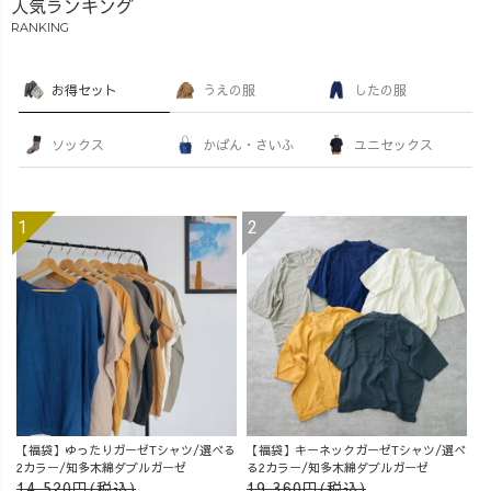
人気ランキング
RANKING
お得セット
うえの服
したの服
ソックス
かばん・さいふ
ユニセックス
【福袋】ゆったりガーゼTシャツ/選べる
【福袋】キーネックガーゼTシャツ/選べ
2カラー/知多木綿ダブルガーゼ
る2カラー/知多木綿ダブルガーゼ
14,520円(税込)
19,360円(税込)