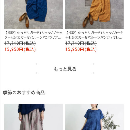
【福袋】ゆったりガーゼTシャツ/ブラッ
【福袋】ゆったりガーゼTシャツ/カーキ
ク＋七分丈ガーゼバルーンパンツ /ブル
＋七分丈ガーゼバルーンパンツ /オレン
ー
ジ
17,710円(税込)
17,710円(税込)
15,950円(税込)
15,950円(税込)
もっと見る
季節のおすすめ商品