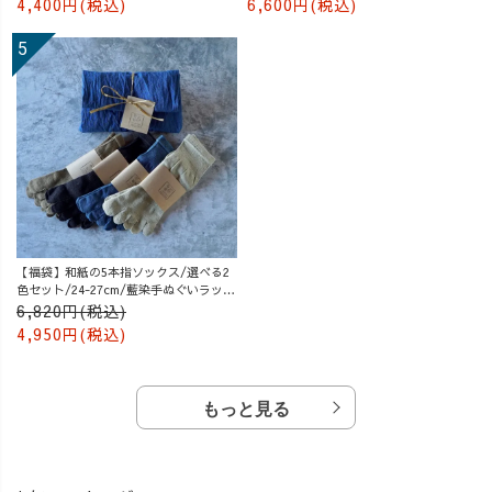
4,400円(税込)
6,600円(税込)
【福袋】和紙の5本指ソックス/選べる2
色セット/24-27cm/藍染手ぬぐいラッピ
ング付
6,820円(税込)
4,950円(税込)
もっと見る