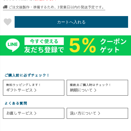
います🤗❤️ 今回
感を要求される
鳥店「焼鷄池」
ご注文後製作・準備するため、3営業日以内の発送予定です。
も、嬉しいレビ
アイテムを生産
さんから、 焼き
ューの連続で選
してきた歴史の
鳥を焼く時に着
favorite
カートへ入れる
出に嬉し苦しみ
技術が詰まって
る“こだわり上下
ました🥹💦笑 そ
います。 漂白
セットアップ”の
んな中、スタッ
せず、自然の生
ご依頼が！😍
フ間の投票を見
成り色をお湯洗
@yaku.toriike ず
事勝ち取った、
いで引き出した
っと行きたかっ
映えあるレビュ
あと、草木染め
た鷄池さんに社
ー大賞様
でUZUiROらし
長と飲みに行っ
は....?!?! 大賞
い柔らかな色合
たところ、 店主
ご購入前に必ずチェック！
のお客様には、
いに🍃🌸 軽くて
ご夫婦が
感謝の気持ちを
蒸れにくく、1年
UZUiROをご存
無料ラッピングします！
複数点ご購入時はチェック！
込めて、お買い
中使えるから、
じで大盛り上が
ギフトサービス ＞
納期について ＞
物でご利用いた
リピーターさん
り！😍❤️ 後日
だける【 3000 】
も続出中！ 「肌
お店にも来てく
よくある質問
ポイントをプレ
が喜ぶ」「ずっ
ださり、新作と
お直しサービス ＞
洗い方について ＞
ゼント🎁✨ 次
と触れていた
組み合わせたオ
回のレビュー大
い」というレビ
ーダーをその場
賞もお楽しみに
ューもたくさん
でご決定✨ お