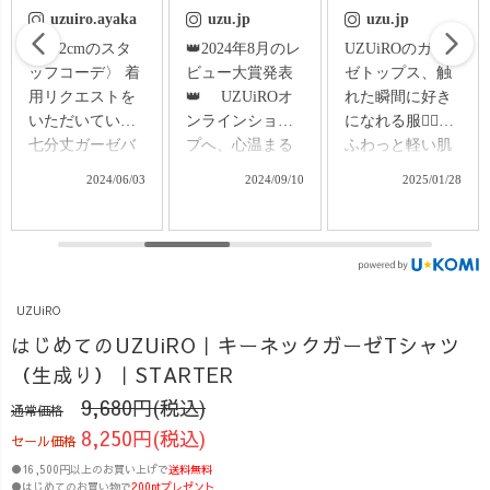
uzu.jp
uzu.jp
uzu.jp
👑2024年8月のレ
UZUiROのガー
＼実は、こっそ
ビュー大賞発表
ゼトップス、触
りやってます／
👑 UZUiROオ
れた瞬間に好き
UZUiROのカ
ンラインショッ
になれる服❤️‍🔥
スタムオーダー
プへ、心温まる
ふわっと軽い肌
✨ UZUiROで
レビューをお寄
触りに包まれる
は、店頭限定で
2024/09/10
2025/01/28
2025/06/10
せいただき、皆
と、思わず『こ
カスタムオーダ
様本当にありが
れだ！』ってな
ーも受付中！
とうございま
るんです☺️ その
「この生地で、
す!!! レビュー大
秘密は、三河湾
こんな服がほし
賞ノミネートか
沿いで織られる
い」 「自分だけ
UZUiRO
ら、大賞の発表
知多木綿と三河
の1着をつくりた
🔥 ノミネート・
木綿✨ 昔ながら
い」 そんなご要
はじめてのUZUiRO｜キーネックガーゼTシャツ
大賞のお客様、
のシャトル織機
望にお応えしま
（生成り）｜STARTER
本当におめでと
で、なんと1反4
す◎ （※別途カ
9,680円(税込)
通常価格
うございます🎊
日かけてじっく
スタム料金がか
8,250円(税込)
素晴らしいご縁
り丁寧に仕上げ
かります） 今
セール価格
に、スタッフ一
ています🧵 寝
回はなんと、一
●16,500円以上のお買い上げで
送料無料
同心から喜んで
具の肌触りの質
色町の人気焼き
●はじめてのお買い物で
200ptプレゼント