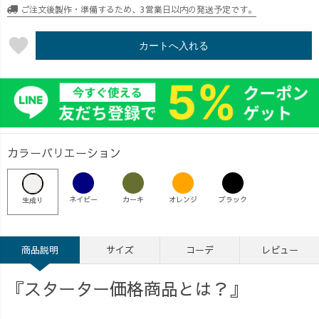
ご注文後製作・準備するため、3営業日以内の発送予定です。
favorite
カートへ入れる
カラーバリエーション
ネイビー
カーキ
オレンジ
ブラック
生成り
商品説明
サイズ
コーデ
レビュー
『スターター価格商品とは？』