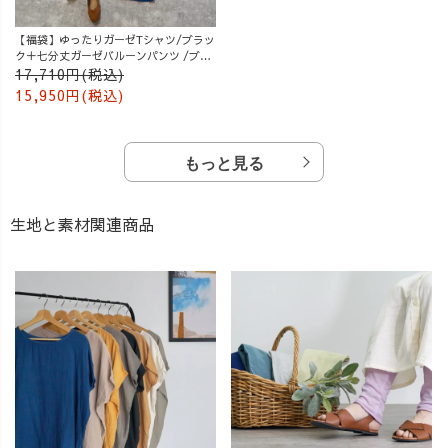
【福袋】ゆったりガーゼTシャツ/ブラッ
ク＋七分丈ガーゼバルーンパンツ /ブル
ー
17,710円(税込)
15,950円(税込)
もっと見る
生地と素材関連商品