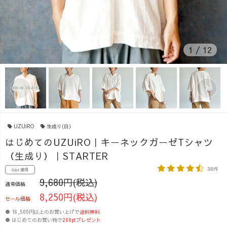
1
/
12
UZUiRO
生成り(白)
はじめてのUZUiRO｜キーネックガーゼTシャツ
（生成り）｜STARTER
38件
82pt 獲得
9,680円(税込)
通常価格
8,250円(税込)
セール価格
● 16,500円以上のお買い上げで
送料無料
● はじめてのお買い物で
200ptプレゼント