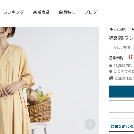
ランキング
新着商品
会員特典
ブログ
UZUiRO
襟刺繍ワン
162pt 獲得
16
通常価格
● 16,500
● はじめての
ご注文後製
ご購入前に必