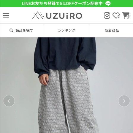
menu
0
0
search
商品を探す
ランキング
新着商品