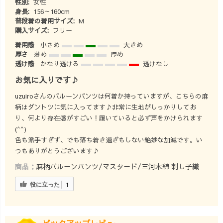
性別:
女性
カジュアル #大
ェアブランド。
身長:
156～160cm
人女子コーデ #
『らしく、心地
普段着の着用サイズ:
M
体型カバーコー
よく、着るたび
購入サイズ:
フリー
デ #着痩せコー
好きになる』
着用感
小さめ
大きめ
デ #綺麗めカジ
—— 100年後も
厚さ
薄め
厚め
ュアル #ナチュ
この地域で、面
透け感
かなり透ける
透けなし
ラルコーデ #着
白い服づくり
お気に入りです♪
心地重視コーデ
を。
#ゆったりコーデ
_______________
uzuiroさんのバルーンパンツは何着か持っていますが、こちらの麻
#シンプルコーデ
_______________
柄はダントツに気に入ってます♪非常に生地がしっかりしてお
#暮らしを楽しむ
__ #大人カジ
り、何より存在感がすごい！履いていると必ず声をかけられます
服 #自然素材の
ュアル #ナチュ
(⁠^⁠^⁠)
服 #ワンマイル
ラルコーデ
色も派手すぎず、でも落ち着き過ぎもしない絶妙な加減です。い
コーデ #UZUiRO
#UZUiRO #ウズ
つもありがとうございます♪
#ウズイロ
イロ #uzuiroコー
商品：
麻柄バルーンパンツ/マスタード/三河木綿 刺し子織
#UZUiROコーデ
デ
役に立った
1