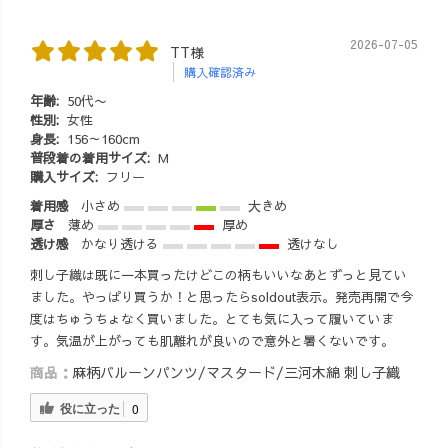
2026-07-05
TT様
購入確認済み
年齢:
50代〜
性別:
女性
身長:
156～160cm
普段着の着用サイズ:
M
購入サイズ:
フリー
着用感
小さめ
大きめ
厚さ
薄め
厚め
透け感
かなり透ける
透けなし
刺し子織は既に一本買ったけどこの柄もいいなあとずっと見てい
ました。やっぱり買うか！と思ったらsoldout表示。発売再開で今
度はちゅうちょなく買いました。とても気に入って履いていま
す。気温が上がっても肌離れが良いので意外と暑くないです。
商品：
麻柄バルーンパンツ/マスタード/三河木綿 刺し子織
役に立った
0