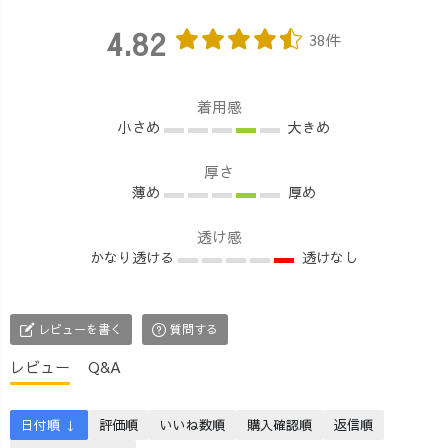
けます。
た」と感じてい
合わせたらい
compi_zakka ⁡ ⁡
ただけていたら
い？」 「自分に
4.82
38件
#UZUiRO #暮ら
嬉しいです♪ ラ
も似合うか
しの道具 #熊野 #
イブでは ・商品
な？」 そんな不
和歌山 #雑貨屋 #
のこと ・着心地
安やご質問にお
着用感
カフェ #コーヒ
やサイズ感 ・よ
応えしながら、
小さめ
大きめ
ー #世界遺産 #那
くいただくご質
実際の着こなし
智勝浦 #下里 #コ
問 などを、でき
を交えてお話し
厚さ
ンピ #wakayama
るだけ分かりや
しました♩ 今日
薄め
厚め
#japan #compi
すくお伝えでき
は“天の声”OREO
#wakayamagram
るようお話して
が不在でした
透け感
#insta_wakayama
いきます😊 アー
が、 コメントで
かなり透ける
透けなし
カイブを残して
たくさん盛り上
いますので、 お
げていただき、
時間のあるとき
本当にありがと
レビューを書く
質問する
にぜひゆっくり
うございました
ご覧ください。
✨ 画面越しで
レビュー
Q&A
気になること
も、みなさまの
や、 「ここをも
温かいリアクシ
う少し聞いてみ
ョンに支えられ
日付順 ↓
評価順
いいね数順
購入確認順
返信順
たい」というこ
て、安心ライブ