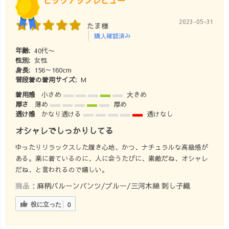
ピックアップレビュー
2023-05-31
たま様
購入確認済み
年齢:
40代〜
性別:
女性
身長:
156～160cm
普段着の着用サイズ:
M
着用感
小さめ
大きめ
厚さ
薄め
厚め
透け感
かなり透ける
透けなし
オシャレでしっかりしてる
ゆったりリラックスした履き心地、かつ、ナチュラルな高級感が
ある。楽に着ているのに、人に会うたびに、素敵だね、オシャレ
だね、と言われるので嬉しい。
商品：
麻柄バルーンパンツ/ブルー/三河木綿 刺し子織
役に立った
0