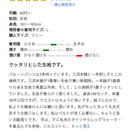
購入確認済み
年齢:
40代〜
性別:
女性
身長:
161～165cm
普段着の着用サイズ:
L
購入サイズ:
フリー
着用感
小さめ
大きめ
厚さ
薄め
厚め
透け感
かなり透ける
透けなし
クッタリとした生地です。
バルーンパンツは3本持っています。三河木綿と一本刺し子とこの
麻柄です。三河木綿が1番薄い生地で暑い時期用。一本縞が1番張
りのある生地で真夏以外用、そして、この麻柄が1番クッタリとし
ていました。生地が柔らかく感じました。 身長164センチ、体重
56キロ位ですが、ウエストはちょうど良いです。総ゴムなので、
私よりも細身の人には緩いと思います。私がもっと太っても大丈
夫そうな感じはします。私はベルトが全く必要ない、ちょうど良
いお腹周りです。 冬は、下に毛糸のタイツやらレッグウォーマー
を着込んでも余裕、シルエットに...
もっと見る