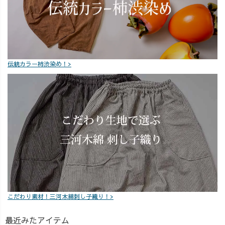
伝統カラー柿渋染め！>
こだわり素材！三河木綿刺し子織り！>
最近みたアイテム