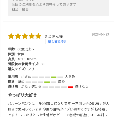
次回のご利用を心よりお待ちしております！
担当 糟谷
2026-04-23
きよさん様
購入確認済み
年齢:
60歳以上〜
性別:
女性
身長:
161～165cm
普段着の着用サイズ:
XL
購入サイズ:
フリー
着用感
小さめ
大きめ
厚さ
薄め
厚め
透け感
かなり透ける
透けなし
やっぱり大好き
バルーンパンツは 多分6着目になります 一本刺し子の肌触りが大
好きで愛用しています 今回の麻柄タイプは初めてですが 期待通り
です！ しっかりとした生地だけど この独特の肌触りは一本刺し