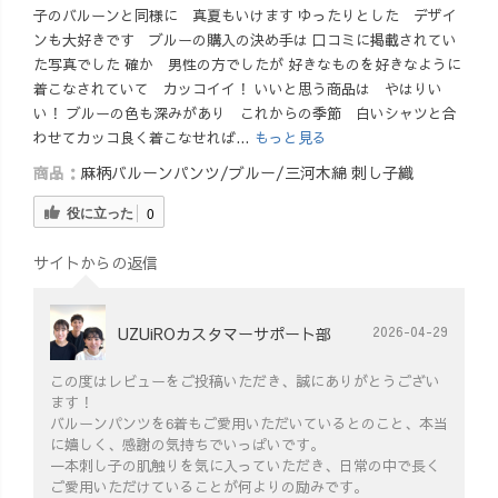
子のバルーンと同様に 真夏もいけます ゆったりとした デザイ
ンも大好きです ブルーの購入の決め手は 口コミに掲載されてい
た写真でした 確か 男性の方でしたが 好きなものを好きなように
着こなされていて カッコイイ！ いいと思う商品は やはりい
い！ ブルーの色も深みがあり これからの季節 白いシャツと合
わせてカッコ良く着こなせれば...
もっと見る
商品：
麻柄バルーンパンツ/ブルー/三河木綿 刺し子織
役に立った
0
サイトからの返信
UZUiROカスタマーサポート部
2026-04-29
この度はレビューをご投稿いただき、誠にありがとうござい
ます！
バルーンパンツを6着もご愛用いただいているとのこと、本当
に嬉しく、感謝の気持ちでいっぱいです。
一本刺し子の肌触りを気に入っていただき、日常の中で長く
ご愛用いただけていることが何よりの励みです。