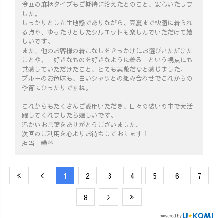
今回の麻柄タイプもご期待に沿えたとのこと、安心いたしま
した。
しっかりとした生地感でありながら、真夏まで快適に着られ
る点や、ゆったりとしたシルエットも楽しんでいただけて嬉
しいです。
また、他のお客様の着こなしをきっかけにお選びいただけた
ことや、「好きなものを好きなように着る」という視点にも
共感していただけたこと、とても素敵だなと感じました。
ブルーのお色味も、白いシャツとの組み合わせでこれからの
季節にぴったりですね。
これからもたくさんご愛用いただき、日々の装いの中で大活
躍してくれましたら嬉しいです。
温かいお言葉をありがとうございました。
次回のご利用を心よりお待ちしております！
担当 糟谷
​1
​2
​3
​4
​5
​6
​7
​8