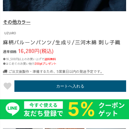
その他カラー
UZUiRO
麻柄バルーンパンツ/生成り/三河木綿 刺し子織
16,280円(税込)
通常価格
●16,500円以上のお買い上げで
送料無料
●はじめてのお買い物で
200ptプレゼント
ご注文後製作・準備するため、5営業日以内の発送予定です。
favorite
カートへ入れる