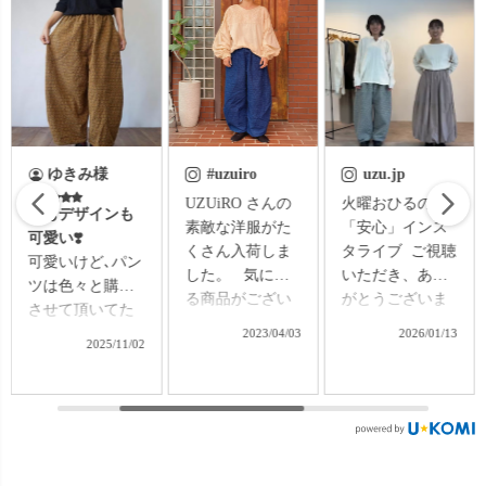
#uzuiro
uzu.jp
uzu.jp
UZUiRO さんの
火曜おひるの
火曜おひるの
素敵な洋服がた
「安心」インス
「安心」インス
くさん入荷しま
タライブ ご視聴
タライブ ご視聴
した。 ⁡ ⁡ 気にな
いただき、あり
ありがとうござ
る商品がござい
がとうございま
いました🙌🏻 今
ましたら郵送も
した✨ はじめて
回ご紹介したの
2023/04/03
2026/01/13
2026/02/03
出来ますのでイ
UZUiROを知っ
は ・Vネックタ
ロイロご相談下
てくださった
ックベストの着
さい🤲 ⁡ お問い合
方、 ご購入を検
回しコーデ🌸 ・
わせは▶️プロフ
討中の方にも、
麻柄バルーンパ
ィールのリンク
少しでも「なる
ンツのリクエス
からご覧いただ
ほど」「安心し
トコーデ 「どう