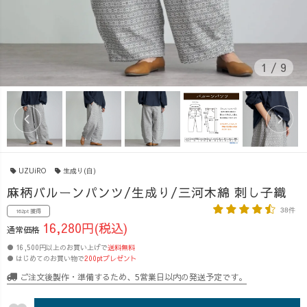
1
/
9
UZUiRO
生成り(白)
麻柄バルーンパンツ/生成り/三河木綿 刺し子織
38件
162pt 獲得
16,280円(税込)
通常価格
● 16,500円以上のお買い上げで
送料無料
● はじめてのお買い物で
200ptプレゼント
ご注文後製作・準備するため、5営業日以内の発送予定です。