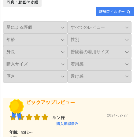
写真・動画付き順
とがありました
らしい優しい時
詳細フィルター
ら、 コメントも
間になりました
どしどしお待ち
🍃 アーカイブを
しています♪
残していますの
_______________
で、 見逃した方
_______________
もぜひゆっくり
__ ［ About
ご覧くださいね
UZUiRO ］ 三河
♩ 「このアイテ
発カジュアルウ
ムも見てみた
ェアブランド。
い」 「ここをも
『らしく、心地
う少し詳しく聞
よく、着るたび
きたい」など、
好きになる』
リクエストやご
—— 100年後も
質問もお待ちし
この地域で、面
ています🙌🏻
ピックアップレビュー
白い服づくり
_______________
を。 #40代ファ
_______________
2024-02-27
ルン様
ッション #40代
__ ［ About
購入確認済み
コーデ #アラフ
UZUiRO ］ 三河
年齢:
50代〜
ォーコーデ#大人
発カジュアルウ