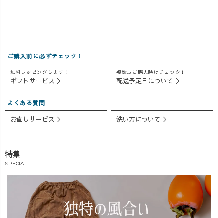
はしょりを直し
です。 色は黒で
ランダムな形を
ても外からは見
すが、ダークブ
継ぎ合わせて娘
えないし、便利
ルーのような色
のトートバック
です。
合いです。お魚
を作成致しまし
や海のテキスタ
た。今回は２袋
ご購入前に必ずチェック！
イルがとてもか
頼んだところ 似
わいいです。
通ったハギレが
無料ラッピングします！
複数点ご購入時はチェック！
多かったので、
ギフトサービス ＞
配送予定日について ＞
季節とか時期を
ずらして頼めば
よくある質問
良かったかな？
お直しサービス ＞
洗い方について ＞
と考えておりま
す。
特集
SPECIAL