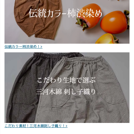
伝統カラー柿渋染め！>
こだわり素材！三河木綿刺し子織り！>