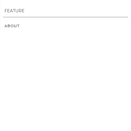
FEATURE
ABOUT
染め体験
生地、染料について
扱い方、その他サービス
注文染/オーダーメイド
カレンダー
アクセス
リクルート
法人様ご案内