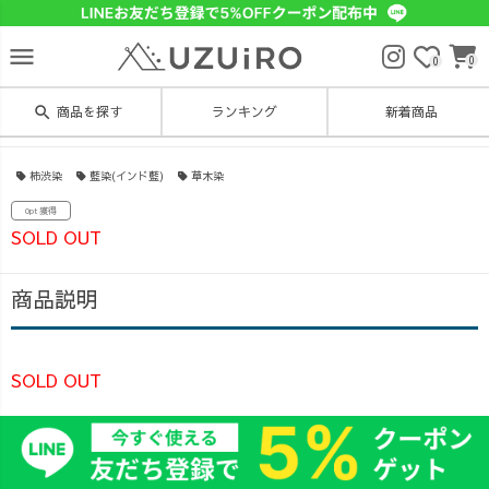
menu
0
0
search
商品を探す
ランキング
新着商品
柿渋染
藍染(インド藍)
草木染
0pt 獲得
SOLD OUT
商品説明
SOLD OUT