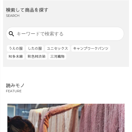
検索して商品を探す
SEARCH
search
うえの服
したの服
ユニセックス
キャンプワークパンツ
知多木綿
秋色柿渋染
三河織物
読みモノ
FEATURE