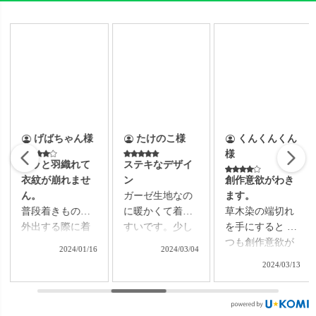
げばちゃん様
たけのこ様
くんくんくん
様
サッと羽織れて
ステキなデザイ
衣紋が崩れませ
ン
創作意欲がわき
ん。
ガーゼ生地なの
ます。
普段着きもので
に暖かくて着や
草木染の端切れ
外出する際に着
すいです。少し
を手にすると い
用しています。
大きめだったの
つも創作意欲が
2024/01/16
2024/03/04
肩にそうように
ですが、中に薄
わき、前回は刺
2024/03/13
羽織ると衣紋も
手のダウンを着
子のハギレが多
崩れないし、ポ
ることができて
く色もとりどり
ンチョの下でお
温度調整が可能
ありましたので