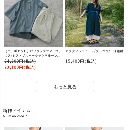
【コラボセット】ピンタックサマーブラ
カフタンワンピース/ブラック/三河織物
ウス/ミストブルー＋タックバルーンパ
ンツ/グレージュ
24,200円(税込)
15,400円(税込)
23,100円(税込)
もっと見る
新作アイテム
NEW ARRIVALS