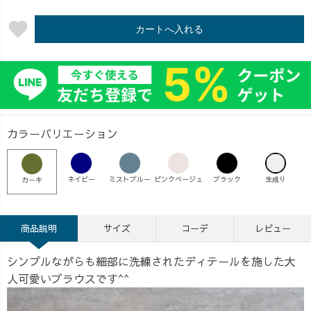
favorite
カートへ入れる
カラーバリエーション
ネイビー
ミストブルー
ピンクベージュ
ブラック
生成り
カーキ
商品説明
サイズ
コーデ
レビュー
シンプルながらも細部に洗練されたディテールを施した大
人可愛いブラウスです^^