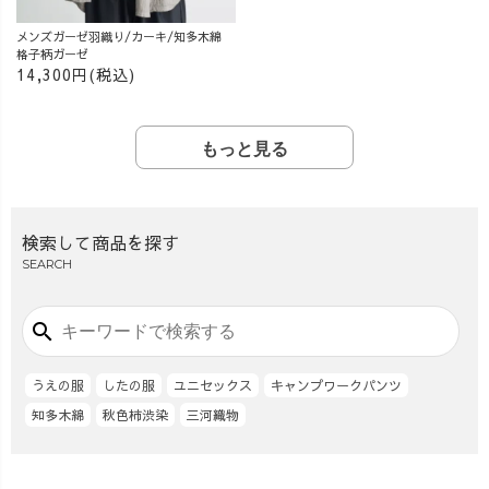
メンズガーゼ羽織り/カーキ/知多木綿
格子柄ガーゼ
14,300円(税込)
もっと見る
検索して商品を探す
SEARCH
search
うえの服
したの服
ユニセックス
キャンプワークパンツ
知多木綿
秋色柿渋染
三河織物