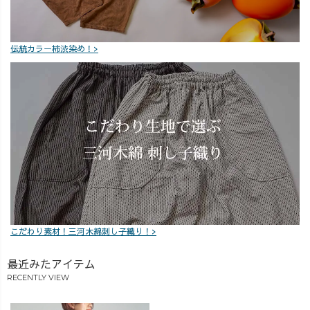
ンツ #アウトド
体型カバーコー
アコーデ #ジャ
デ #春色コーデ #
ンパースカート
アラサーコーデ
伝統カラー柿渋染め！>
#スカートコーデ
#30代ファッショ
#サルエルパンツ
ン #40代ファッ
#ハンツ #スタイ
ション #新春 #大
リッシュ #大人
人可愛いコーデ
可愛い #楽ちん
コーデ #カジュ
アルコーデ #大
人カジュアルコ
ーデ #30代コー
デ #30代ファッ
ション #40代コ
ーデ #40代ファ
こだわり素材！三河木綿刺し子織り！>
ッション #50代
ファッション
最近みたアイテム
#50代コーデ #デ
RECENTLY VIEW
イリールック #
ゴットン #藍染