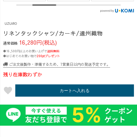
この機会に気に
さが、まだ残る
ね。」 今日の勤
なっているアイ
みたいで嬉しい
務中、そんな会
テムをお得にお
ですね〜🥹✨ 寒
話をするスタッ
UZUiRO
買い求めくださ
いの苦手なの
フの子達。
い♪ 紹介アイテ
で、今のうちに
『その気持ち、
リネンタックシャツ/カーキ/遠州織物
ム↓↓↓ -------------
秋を楽しみつつ
わかりすぎ
16,280円(税込)
通常価格
----------- ・リネ
冬ごもりの準備
る！！😭💦』
●16,500円以上のお買い上げで
ンタックシャツ
送料無料
進めてます😎🔥
冬物を、買うに
●はじめてのお買い物で
200ptプレゼント
・バルーンパン
【着用アイテ
はなんか春がチ
ご注文後製作・準備するため、7営業日以内の発送予定です。
ツ ・ジャンパー
ム】 ・リネンタ
ラ見えしてる
スカート ・ノー
ックシャツ ・バ
し。 とはいえ、
残り在庫数わずか
カラープルオー
ルーンパンツ
まだ寒いし、こ
バーシャツ ・一
#大人シンプルコ
こからもっと寒
favorite
カートへ入れる
本刺し子サルエ
ーデ #秋コー
くなるはずだ
ルパンツ ・ゆっ
デ #秋服コー
し。。🥶❄️ 冬
たりガーゼロンT
デ #きれいめカ
と春の絶妙な時
・3重格子ガーゼ
ジュアル #細見
期だからこそ、
トレーナー ・プ
えコーデ #パン
おすすめしたい
レーンキャンプ
ツコーデ
のが、名付けて
ワークパンツ ---
#162cmコーデ #
【冬も春も丸