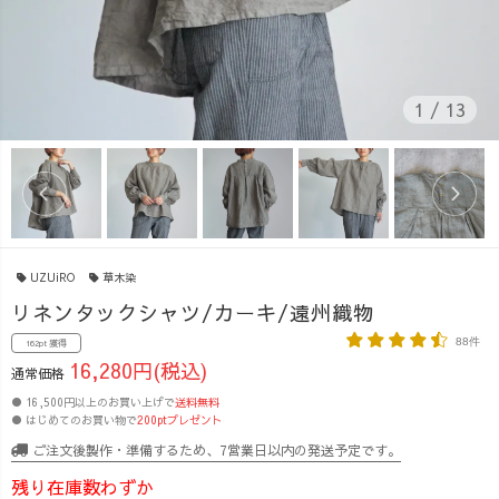
1
/
13
UZUiRO
草木染
リネンタックシャツ/カーキ/遠州織物
88件
162pt 獲得
16,280円(税込)
通常価格
● 16,500円以上のお買い上げで
送料無料
● はじめてのお買い物で
200ptプレゼント
ご注文後製作・準備するため、7営業日以内の発送予定です。
残り在庫数わずか