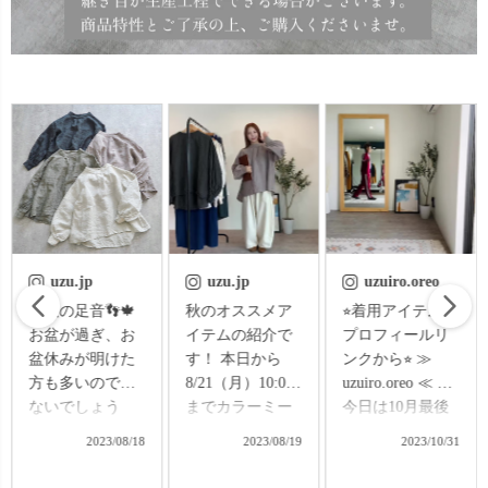
uzu.jp
uzuiro.oreo
uzu.jp
秋のオススメア
⭐︎着用アイテムは
「ふらっと買い
イテムの紹介で
プロフィールリ
物に出かけたん
す！ 本日から
ンクから⭐︎ ≫
だけど、今の時
8/21（月）10:00
uzuiro.oreo ≪
期って、買い物
までカラーミー
今日は10月最後
行っても何買っ
ショップがポイ
の日🎃 愛知県西
ていいかわから
2023/08/19
2023/10/31
2024/01/09
ント5倍になって
尾市は22℃！ 今
んくて、すごく
おります！ぜひ
週は日中の暖か
悩んだんだよ