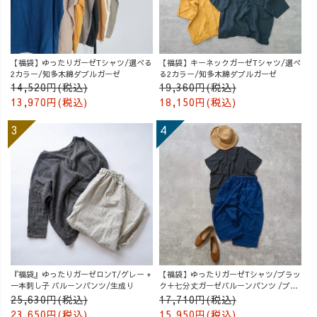
【福袋】ゆったりガーゼTシャツ/選べる
【福袋】キーネックガーゼTシャツ/選べ
2カラー/知多木綿ダブルガーゼ
る2カラー/知多木綿ダブルガーゼ
14,520円(税込)
19,360円(税込)
13,970円(税込)
18,150円(税込)
『福袋』ゆったりガーゼロンT/グレー +
【福袋】ゆったりガーゼTシャツ/ブラッ
一本刺し子 バルーンパンツ/生成り
ク＋七分丈ガーゼバルーンパンツ /ブル
ー
25,630円(税込)
17,710円(税込)
23,650円(税込)
15,950円(税込)