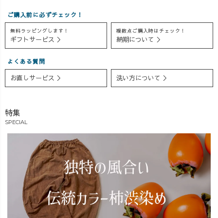
---------------------
ショートヘアコ
ごと楽しんじゃ
- そして！インス
ーデ #ショート
え作戦】 春を
ご購入前に必ずチェック！
タライブでもち
ヘア女子
取り入れつつ、
無料ラッピングします！
複数点ご購入時はチェック！
らりと紹介しま
#uzuiro
重ね着などの工
ギフトサービス ＞
納期について ＞
したが、9/16〜
#uzuirocode #休
夫で今からでも
9/17まで店頭限
日コーデ #お出
十分楽しめるア
よくある質問
定イベントを開
掛けコーデ #大
イテムをチョイ
お直しサービス ＞
洗い方について ＞
催いたします🔥
人カジュアル#カ
スしました♪
詳細をライブで
ジュアルコーデ#
春までググッと
告知させていた
リネン#リネンシ
楽しめるアイテ
だいたのでぜひ
ャツ
ム、ぜひ保存し
特集
チェックしてみ
て参考にしてみ
SPECIAL
てください♪
てくださーい🤗
#uzuiro #秋先取
🌿 #uzuiro #春
りコーデ #おす
コーデ #春物コ
すめコーデ
ーデ #2度おいし
#uzuirolive #トレ
い #大人カジュ
ーナー #シャツ
アル #ワンマイ
コーデ #ノーカ
ルウェア #ワン
ラーシャツ #キ
マイルコーデ #
ャンプワークパ
大人シンプル #