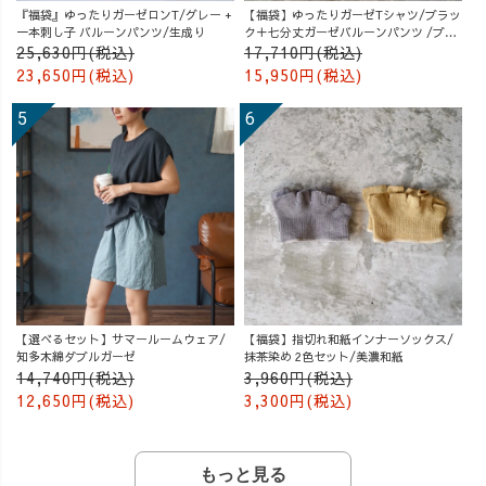
『福袋』ゆったりガーゼロンT/グレー +
【福袋】ゆったりガーゼTシャツ/ブラッ
一本刺し子 バルーンパンツ/生成り
ク＋七分丈ガーゼバルーンパンツ /ブル
ー
25,630円(税込)
17,710円(税込)
23,650円(税込)
15,950円(税込)
【選べるセット】サマールームウェア/
【福袋】指切れ和紙インナーソックス/
知多木綿ダブルガーゼ
抹茶染め 2色セット/美濃和紙
14,740円(税込)
3,960円(税込)
12,650円(税込)
3,300円(税込)
もっと見る