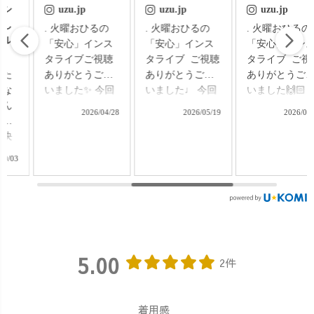
uzu.jp
uzu.jp
uzu.jp
るの
. 火曜おひるの
. 火曜おひるの
. 火曜おひ
ンス
「安心」インス
「安心」インス
「安心」イン
視聴
タライブ ご視聴
タライブ ご視聴
タライブ ご
ござ
ありがとうござ
ありがとうござ
ありがとうご
回
いました♩ 今回
いました🙌🏻 今
いました🌻 今回
涼し
のテーマは 自然
回のテーマは、
のテーマは、
6/04/28
2026/05/19
2026/06/30
2026/
多め
に体型カバーが
UZUiRO定番パ
のお出かけに
叶う 肘まですっ
ンツ × 靴選び特
すすめコーデ
紹
ぽり隠れるアイ
集🩰 ご紹介した
集！ 帰省や、子
 ・ボ
テム特集！ ご紹
のは ・バルーン
どもとの水遊
ムカ
介したのは ・ボ
パンツ ・キャン
び、街へのお
トライ
ートネックドッ
プワークパンツ
かけなど、 
ルーン
トニットTシャ
・スッキリサル
さまざまなシ
シース
ツ ・ボートネッ
エルパンツ それ
ンをイメージ
羽織
クレイヤードニ
ぞれシルエット
ながら、 お
5.00
スルー
ットTシャツ ・
の異なる定番パ
めのコーディ
2件
羽織
キーネックガー
ンツを履き比べ
ートをご紹介
ゼロンT ・ドル
ながら、 パンツ
ました◎ 「暑い
り
マンスリーブTシ
ごとにおすすめ
けど、何を着
着用感