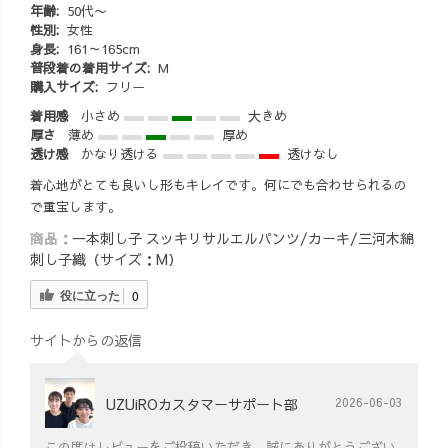
年齢:
50代〜
性別:
女性
身長:
161～165cm
普段着の着用サイズ:
M
購入サイズ:
フリー
着用感
小さめ
大きめ
厚さ
薄め
厚め
透け感
かなり透ける
透けなし
着心地がとても良いし形もキレイです。何にでも合わせられるの
で重宝します。
商品：
一本刺し子 スッキリサルエルパンツ/カーキ/三河木綿
刺し子織（サイズ：M）
役に立った
0
サイトからの返信
UZUiROカスタマーサポート部
2026-06-03
この度はレビューをご投稿いただき、誠にありがとうござい