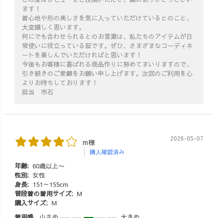
ます！
着心地や形の美しさを気に入っていただけているとのこと、
大変嬉しく思います。
何にでも合わせられるとのお言葉は、私たちのアイテムが日
常使いに役立っている証です。ぜひ、さまざまなコーディネ
ートを楽しんでいただければと思います！
今後もお客様に喜ばれる商品作りに努めてまいりますので、
引き続きのご愛顧をお願い申し上げます。次回のご利用を心
よりお待ちしております！
担当 市石
2026-05-07
m様
購入確認済み
年齢:
60歳以上〜
性別:
女性
身長:
151～155cm
普段着の着用サイズ:
M
購入サイズ:
M
着用感
小さめ
大きめ