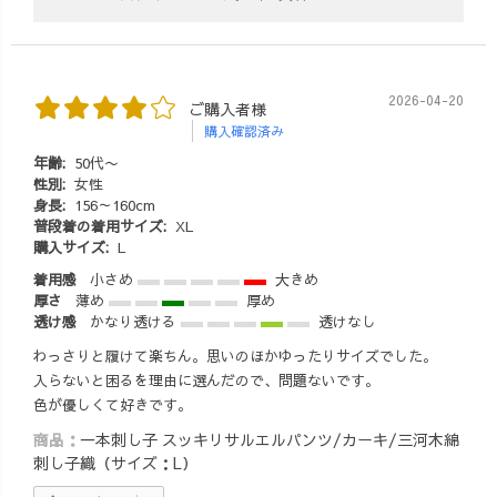
2026-04-20
ご購入者様
購入確認済み
年齢:
50代〜
性別:
女性
身長:
156～160cm
普段着の着用サイズ:
XL
購入サイズ:
L
着用感
小さめ
大きめ
厚さ
薄め
厚め
透け感
かなり透ける
透けなし
わっさりと履けて楽ちん。思いのほかゆったりサイズでした。
入らないと困るを理由に選んだので、問題ないです。
色が優しくて好きです。
商品：
一本刺し子 スッキリサルエルパンツ/カーキ/三河木綿
刺し子織（サイズ：L）