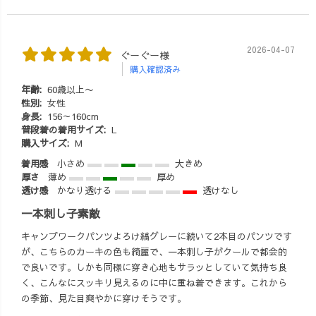
2026-04-07
ぐーぐー様
購入確認済み
年齢:
60歳以上〜
性別:
女性
身長:
156～160cm
普段着の着用サイズ:
L
購入サイズ:
M
着用感
小さめ
大きめ
厚さ
薄め
厚め
透け感
かなり透ける
透けなし
一本刺し子素敵
キャンプワークパンツよろけ縞グレーに続いて2本目のパンツです
が、こちらのカーキの色も綺麗で、一本刺し子がクールで都会的
で良いです。しかも同様に穿き心地もサラッとしていて気持ち良
く、こんなにスッキリ見えるのに中に重ね着できます。これから
の季節、見た目爽やかに穿けそうです。