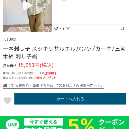
UZUiRO
一本刺し子 スッキリサルエルパンツ/カーキ/三河
木綿 刺し子織
15,950円(税込)
通常価格
●16,500円以上のお買い上げで
送料無料
●はじめてのお買い物で
200ptプレゼント
ご注文後製作・準備するため、7営業日以内の発送予定です。
favorite
カートへ入れる