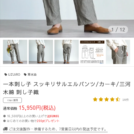
1
/
12
UZUiRO
草木染
一本刺し子 スッキリサルエルパンツ/カーキ/三河
木綿 刺し子織
16件
159pt 獲得
15,950円(税込)
通常価格
● 16,500円以上のお買い上げで
送料無料
● はじめてのお買い物で
200ptプレゼント
ご注文後製作・準備するため、7営業日以内の発送予定です。