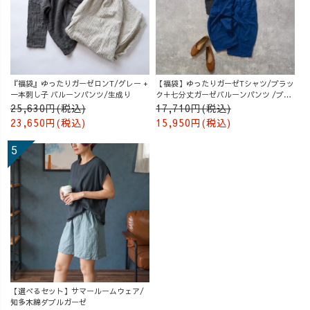
『福袋』ゆったりガーゼロンT/グレー +
【福袋】ゆったりガーゼTシャツ/ブラッ
一本刺し子 バルーンパンツ/生成り
ク＋七分丈ガーゼバルーンパンツ /ブル
ー
25,630円(税込)
17,710円(税込)
23,650円(税込)
15,950円(税込)
【選べるセット】サマールームウェア/
知多木綿ダブルガーゼ