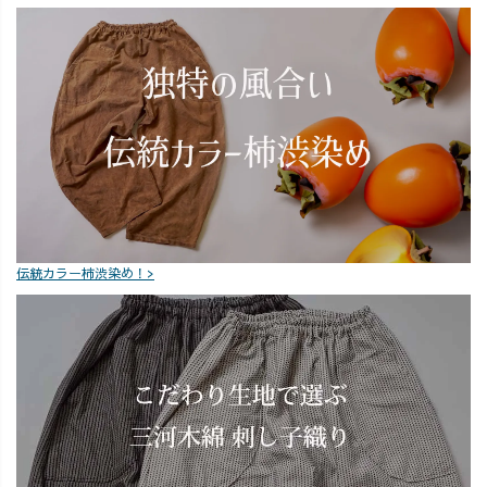
伝統カラー柿渋染め！>