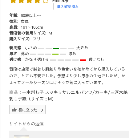
Emma様
購入確認済み
年齢:
60歳以上〜
性別:
女性
身長:
161～165cm
普段着の着用サイズ:
M
購入サイズ:
フリー
着用感
小さめ
大きめ
厚さ
薄め
厚め
透け感
かなり透ける
透けなし
普段は店頭で試着し肌触りや色合いを確かめてから購入している
ので、とても不安でした。予想より少し厚手の生地でしたが、か
えってオールシーズンはけそうで気に入っています。
商品：
一本刺し子 スッキリサルエルパンツ/カーキ/三河木綿
刺し子織（サイズ：M）
役に立った
0
サイトからの返信