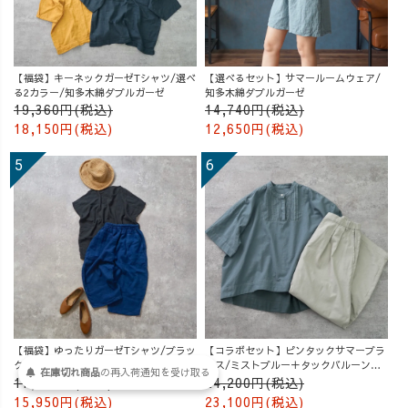
【福袋】キーネックガーゼTシャツ/選べ
【選べるセット】サマールームウェア/
る2カラー/知多木綿ダブルガーゼ
知多木綿ダブルガーゼ
19,360円(税込)
14,740円(税込)
18,150円(税込)
12,650円(税込)
【福袋】ゆったりガーゼTシャツ/ブラッ
【コラボセット】ピンタックサマーブラ
ク＋七分丈ガーゼバルーンパンツ /ブル
ウス/ミストブルー＋タックバルーンパ
在庫切れ商品
の
再入荷
通知を
受け取る
ー
ンツ/グレージュ
17,710円(税込)
24,200円(税込)
15,950円(税込)
23,100円(税込)