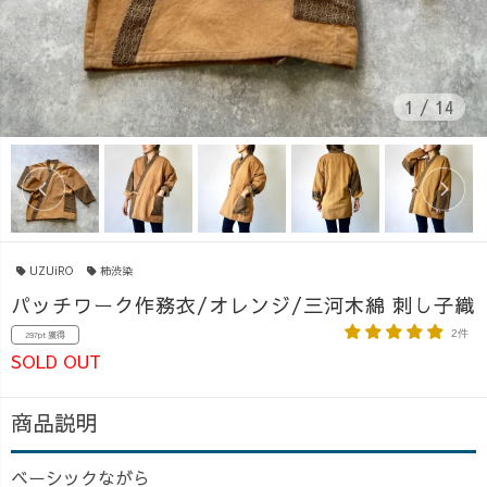
1
/
14
UZUiRO
柿渋染
パッチワーク作務衣/オレンジ/三河木綿 刺し子織
2件
297pt 獲得
SOLD OUT
商品説明
ベーシックながら