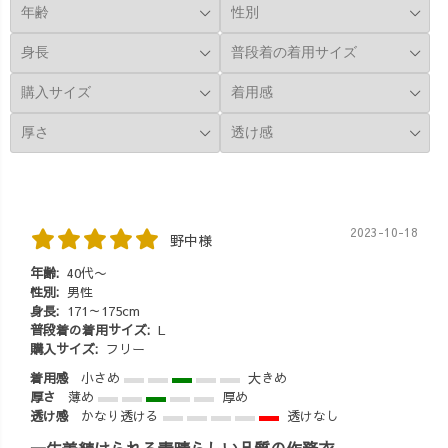
2023-10-18
野中様
年齢:
40代〜
性別:
男性
身長:
171～175cm
普段着の着用サイズ:
L
購入サイズ:
フリー
着用感
小さめ
大きめ
厚さ
薄め
厚め
透け感
かなり透ける
透けなし
一生着続けられる素晴らしい品質の作務衣