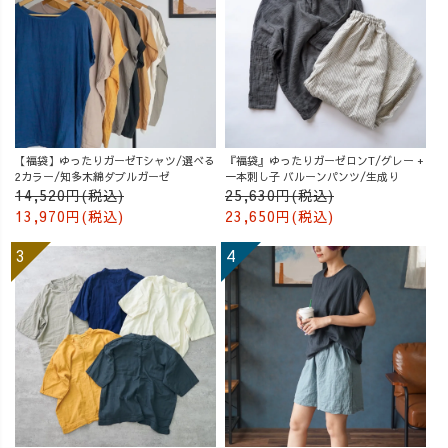
【福袋】ゆったりガーゼTシャツ/選べる
『福袋』ゆったりガーゼロンT/グレー +
2カラー/知多木綿ダブルガーゼ
一本刺し子 バルーンパンツ/生成り
14,520円(税込)
25,630円(税込)
13,970円(税込)
23,650円(税込)