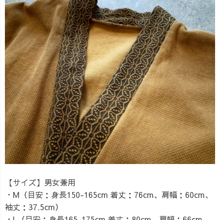
【サイズ】
男女兼用
・M（目安：身長150-165cm 着丈：76cm、肩幅：60cm、
袖丈：37.5cm）
・L（目安：身長165-175cm 着丈：80cm、肩幅：66cm、