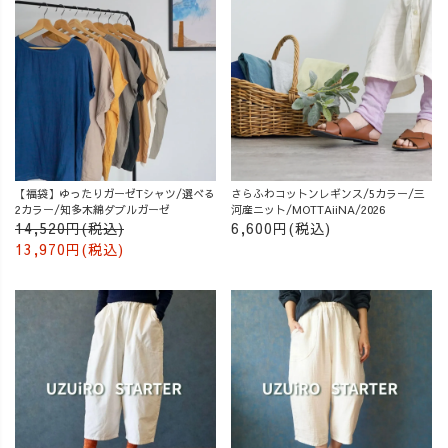
【福袋】ゆったりガーゼTシャツ/選べる
さらふわコットンレギンス/5カラー/三
2カラー/知多木綿ダブルガーゼ
河産ニット/MOTTAiiNA/2026
14,520円(税込)
6,600円(税込)
13,970円(税込)