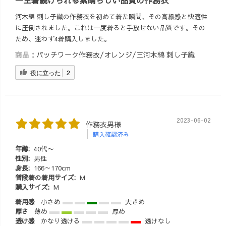
河木綿 刺し子織の作務衣を初めて着た瞬間、その高級感と快適性
に圧倒されました。これは一度着ると手放せない品質です。その
ため、迷わず4着購入しました。
商品：
パッチワーク作務衣/オレンジ/三河木綿 刺し子織
役に立った
2
2023-06-02
作務衣男様
購入確認済み
年齢:
40代〜
性別:
男性
身長:
166～170cm
普段着の着用サイズ:
M
購入サイズ:
M
着用感
小さめ
大きめ
厚さ
薄め
厚め
透け感
かなり透ける
透けなし