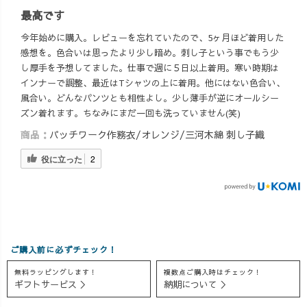
最高です
今年始めに購入。レビューを忘れていたので、5ヶ月ほど着用した
感想を。色合いは思ったより少し暗め。刺し子という事でもう少
し厚手を予想してました。仕事で週に５日以上着用。寒い時期は
インナーで調整、最近はTシャツの上に着用。他にはない色合い、
風合い。どんなパンツとも相性よし。少し薄手が逆にオールシー
ズン着れます。ちなみにまだ一回も洗っていません(笑)
商品：
パッチワーク作務衣/オレンジ/三河木綿 刺し子織
役に立った
2
ご購入前に必ずチェック！
無料ラッピングします！
複数点ご購入時はチェック！
ギフトサービス ＞
納期について ＞